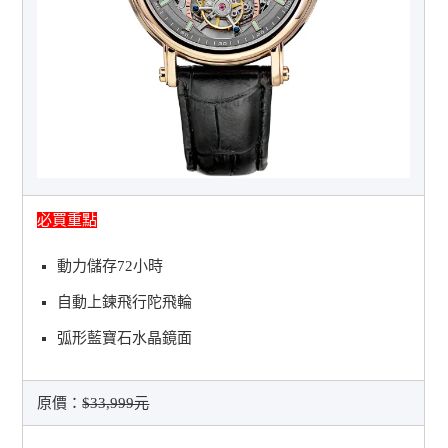
必買重點
動力儲存72小時
自動上鍊飛行陀飛輪
弧形藍寶石水晶鏡面
原價：
$33,999元