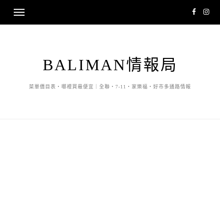
BALIMAN情報局
菜單價目表・哪裡買最便宜｜全聯・7-11・家樂福・好市多通路情報