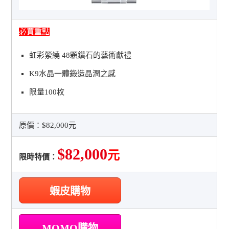
必買重點
虹彩縈繞 48顆鑽石的藝術獻禮
K9水晶一體鍛造晶潤之感
限量100枚
原價：
$82,000元
$82,000
元
限時特價：
蝦皮購物
MOMO購物