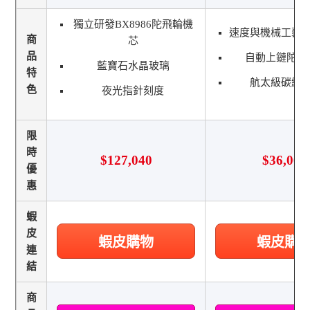
獨立研發BX8986陀飛輪機
速度與機械工藝
商
芯
品
自動上鏈陀飛
藍寶石水晶玻璃
特
航太級碳纖
色
夜光指針刻度
限
時
$127,040
$36,000
優
惠
蝦
皮
蝦皮購物
蝦皮購
連
結
商