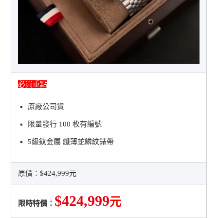
必買重點
原廠公司貨
限量發行 100 枚有編號
5級鈦金屬 纖薄蛇鱗紋錶帶
原價：
$424,999元
$424,999
元
限時特價：