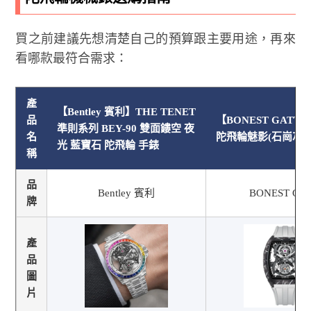
買之前建議先想清楚自己的預算跟主要用途，再來
看哪款最符合需求：
產
【Bentley 賓利】THE TENET
品
【BONEST GATT
準則系列 BEY-90 雙面鏤空 夜
名
陀飛輪魅影(石崗灰)
光 藍寶石 陀飛輪 手錶
稱
品
Bentley 賓利
BONEST GAT
牌
產
品
圖
片