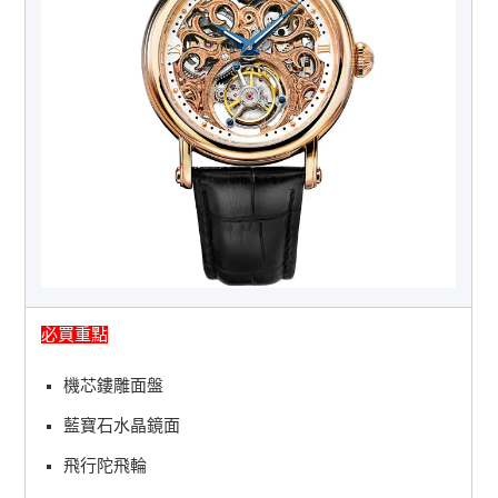
必買重點
機芯鏤雕面盤
藍寶石水晶鏡面
飛行陀飛輪