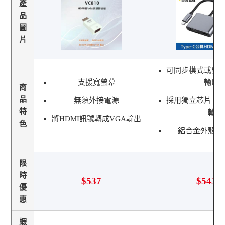
產
品
圖
片
可同步模式或螢
支援寬螢幕
輸出
商
品
無須外接電源
採用獨立芯片，
特
輸
將HDMI訊號轉成VGA輸出
色
鋁合金外殼，
限
時
$537
$543
優
惠
蝦