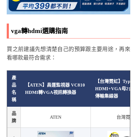
vga轉hdmi選購指南
買之前建議先想清楚自己的預算跟主要用途，再來
看哪款最符合需求：
產
【台灣霓虹】Type-
品
【ATEN】昌運監視器 VC810
HDMI+VGA母2合1
名
HDMI轉VGA視訊轉換器
傳輸集線器
稱
品
ATEN
台灣霓虹
牌