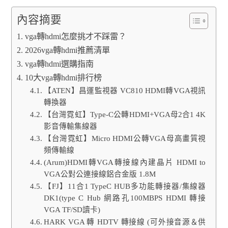
內容摘要
vga轉hdmi怎麼挑才不踩雷？
2026vga轉hdmi推薦清單
vga轉hdmi選購指南
10大vga轉hdmi排行榜
【ATEN】昌運監視器 VC810 HDMI轉VGA視訊
轉換器
【台灣霓虹】Type-C公轉HDMI+VGA母2合1 4K
影音傳輸集線器
【台灣霓虹】Micro HDMI公轉VGA母高畫質視
頻傳輸線
(Arum)HDMI轉VGA轉接線內建晶片 HDMI to
VGA公對公連接線鋁合金版 1.8M
【FJ】11合1 TypeC HUB多功能轉接器/集線器
DK1(type C Hub 網路孔100MBPS HDMI 轉接
VGA TF/SD讀卡)
HARK VGA 轉 HDTV 轉接線 (可外接音源＆供