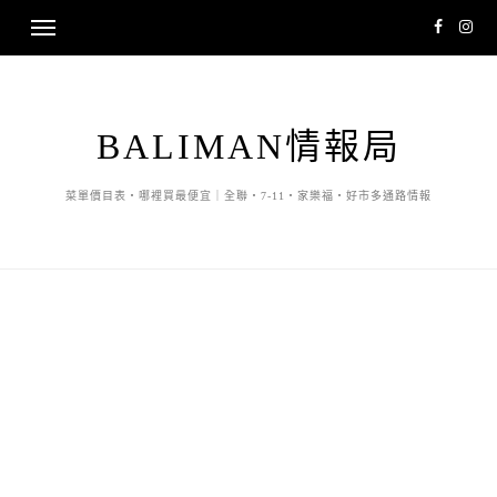
BALIMAN情報局
菜單價目表・哪裡買最便宜｜全聯・7-11・家樂福・好市多通路情報