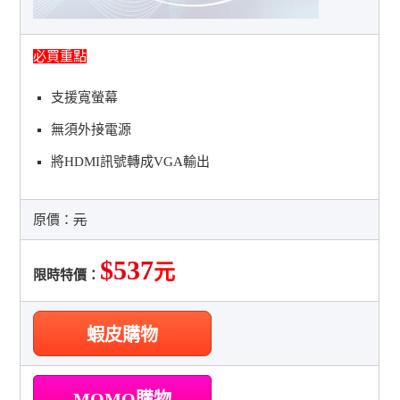
必買重點
支援寬螢幕
無須外接電源
將HDMI訊號轉成VGA輸出
原價：
元
$537
元
限時特價：
蝦皮購物
MOMO購物