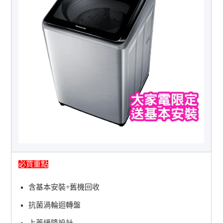
必買重點
含基本安裝+舊機回收
抗菌渦輪迴轉盤
上蓋緩降設計