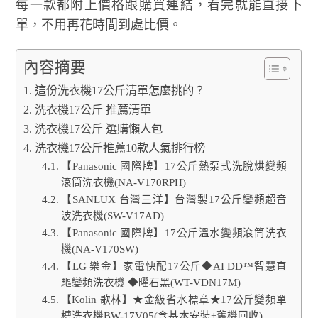
每一款都附上價格跟購買連結，看完就能直接下
單，不用再花時間到處比價。
內容摘要
這份洗衣機17公斤清單怎麼挑的？
洗衣機17公斤 推薦清單
洗衣機17公斤 選購懶人包
洗衣機17公斤推薦10款人氣排行榜
【Panasonic 國際牌】17公斤熱泵式洗脫烘變頻
滾筒洗衣機(NA-V170RPH)
【SANLUX 台灣三洋】台灣製17公斤變頻超音
波洗衣機(SW-V17AD)
【Panasonic 國際牌】17公斤溫水變頻滾筒洗衣
機(NA-V170SW)
【LG 樂金】家電快配17公斤◆AI DD™智慧直
驅變頻洗衣機 ◆曜石黑(WT-VDN17M)
【Kolin 歌林】★金級省水標章★17公斤變頻單
槽洗衣機BW-17V05(含基本安裝+舊機回收)