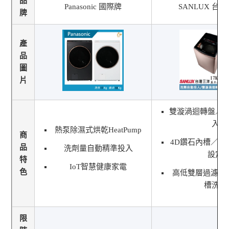
品
Panasonic 國際牌
SANLUX 台
牌
產
品
圖
片
雙漩渦迴轉盤／
入
熱泵除濕式烘乾HeatPump
商
4D鑽石內槽／6
品
洗劑量自動精準投入
設定
特
IoT智慧健康家電
色
高低雙層過濾網
槽洗淨
限