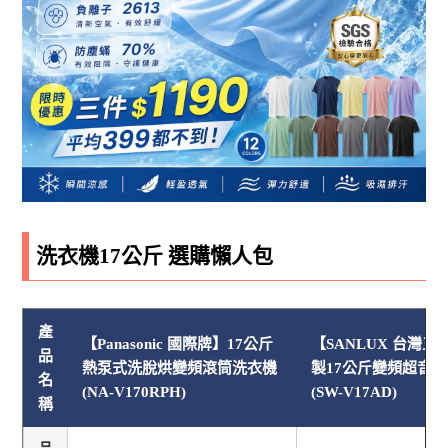
洗衣機17公斤 選購懶人包
產
【Panasonic 國際牌】17公斤
【SANLUX 台灣三
品
熱泵式洗脫烘變頻滾筒洗衣機
製17公斤變頻超音
名
(NA-V170RPH)
(SW-V17AD)
稱