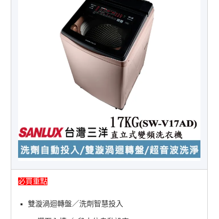
必買重點
雙漩渦迴轉盤／洗劑智慧投入