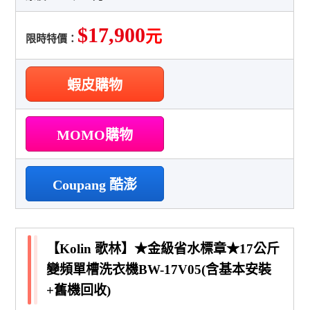
$17,900
元
限時特價：
蝦皮購物
MOMO購物
Coupang 酷澎
【Kolin 歌林】★金級省水標章★17公斤
變頻單槽洗衣機BW-17V05(含基本安裝
+舊機回收)