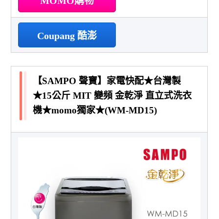
MOMO購物
Coupang 酷澎
【SAMPO 聲寶】家電快配★台灣製
★15公斤 MIT 變頻 金乾淨 直立式洗衣
機★momo獨家★(WM-MD15)