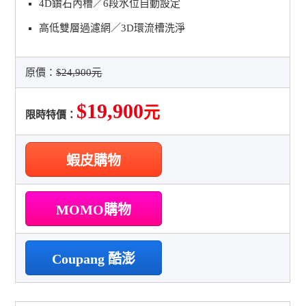
4D鑽石內槽／6段水位自動設定
高低雙層過濾網／3D環流槽洗淨
原價：
$24,900元
$19,900
元
限時特價：
蝦皮購物
MOMO購物
Coupang 酷澎