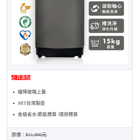
必買重點
緩降玻璃上蓋
MIT台灣製造
金級省水/節能標章 /環保標章
原價：
$11,900元