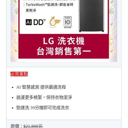
必買重點
AI 智慧感測 提供最適洗程
過濾更多棉絮，保持衣物潔淨
勁速洗 39分鐘即可完成洗衣
原價：
$21,900元