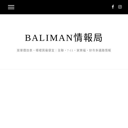
BALIMAN情報局
菜單價目表・哪裡買最便宜｜全聯・7-11・家樂福・好市多通路情報