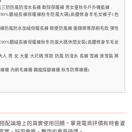
褲
童裝三防防風防潑水長褲 軟殼保暖褲 男女童秋冬戶外機能褲
90%鵝絨長褲保暖褲秋冬防風大碼(高腰修身羊毛女褲子1色
雪褲防風防水加絨保暖長褲 輕便防風褲 衝鋒禦寒厚刷毛款 彈性
褲90%鵝絨長褲保暖褲秋冬防風大碼休閒女裝(高腰修身羊毛女
男 女 大童 大尺碼 厚款 防風 防潑水 長褲 雪褲 滑雪裝 寒
褲襪 內刷毛褲襪 顯瘦踩腳褲襪 秋冬防寒褲襪)
搭配論壇上的真實使用回饋。畢竟電商評價有時會灌
常比較真實，好用會推、難用也會直接講。