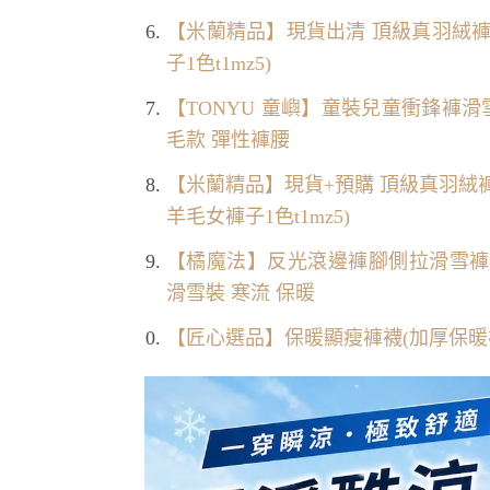
【米蘭精品】現貨出清 頂級真羽絨褲
子1色t1mz5)
【TONYU 童嶼】童裝兒童衝鋒褲
毛款 彈性褲腰
【米蘭精品】現貨+預購 頂級真羽絨
羊毛女褲子1色t1mz5)
【橘魔法】反光滾邊褲腳側拉滑雪褲 大
滑雪裝 寒流 保暖
【匠心選品】保暖顯瘦褲襪(加厚保暖褲