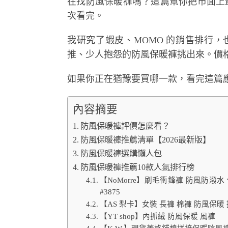
在找防風保暖褲嗎？這篇幫你把市面上最
次看完。
我研究了蝦皮、MOMO 的銷售排行，也爬
推、少人抱怨的防風保暖褲挑出來。價
如果你正在猶豫要買哪一款，看完這篇
內容摘要
防風保暖褲評價怎麼看？
防風保暖褲推薦清單【2026最新版】
防風保暖褲選購懶人包
防風保暖褲推薦10款人氣排行榜
【NoMorre】刷毛衝鋒褲 防風防潑水
#3875
【AS 梨卡】女裝 長褲 棉褲 防風保暖 
【YT shop】內抓絨 防風保暖 風褲