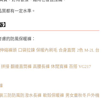
品質都有一定水準。
版】
考慮的防風保暖褲：
 伸縮褲頭 口袋拉鍊 保暖內刷毛 合身直筒 2色 M-2L 台
 拼接 翻邊直筒褲 高腰長褲 休閒寬褲 百搭 VG217
褲
童裝三防防風防潑水長褲 軟殼保暖褲 男女童秋冬戶外機