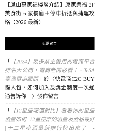
【鳳山萬家福樓層介紹】原家樂福 2F
美食街 6 家餐廳＋停車折抵與捷運攻
略（2026 最新）
近期留言
「
【2024】最多業主愛用的電商平台
排名大公開，電商老闆必看！ - TeSA
臺灣電商顧問
」於〈
快電商C2C BUY
懶人包，如何加入及獎金制度一次通
通告訴你！
〉發佈留言
「
【12星座喝酒對比】看看你的星座
酒量如何 |12星座誰的酒量及酒品最好
|十二星座酒量新排行榜出來了 | -