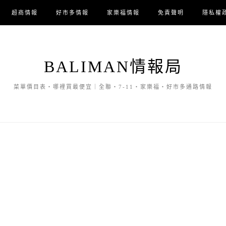
超商情報
好市多情報
家樂福情報
免責聲明
隱私權
BALIMAN情報局
菜單價目表・哪裡買最便宜｜全聯・7-11・家樂福・好市多通路情報