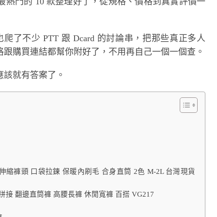
熱門的 10 款整理好了，從規格、價格到真實評價一
了不少 PTT 跟 Dcard 的討論串，把那些真正多人
格跟購買連結都幫你附好了，不用再自己一個一個查。
應該就有答案了。
 伸縮褲頭 口袋拉鍊 保暖內刷毛 合身直筒 2色 M-2L 台灣現貨
拼接 翻邊直筒褲 高腰長褲 休閒寬褲 百搭 VG217