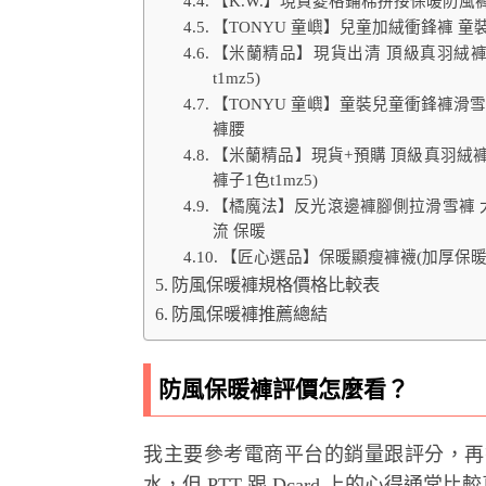
【K.W.】現貨菱格鋪棉拼接保暖防風
【TONYU 童嶼】兒童加絨衝鋒褲 
【米蘭精品】現貨出清 頂級真羽絨褲
t1mz5)
【TONYU 童嶼】童裝兒童衝鋒褲滑
褲腰
【米蘭精品】現貨+預購 頂級真羽絨
褲子1色t1mz5)
【橘魔法】反光滾邊褲腳側拉滑雪褲 大人 
流 保暖
【匠心選品】保暖顯瘦褲襪(加厚保暖
防風保暖褲規格價格比較表
防風保暖褲推薦總結
防風保暖褲評價怎麼看？
我主要參考電商平台的銷量跟評分，再
水，但 PTT 跟 Dcard 上的心得通