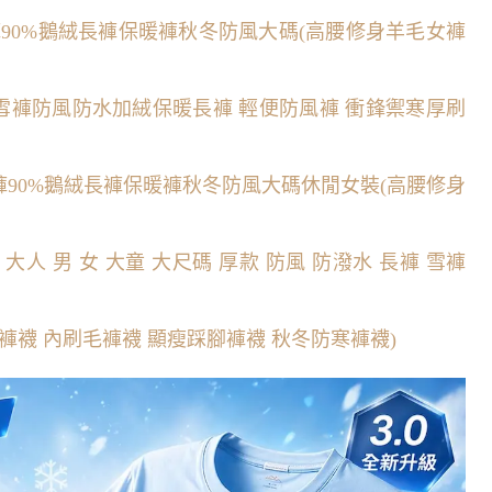
90%鵝絨長褲保暖褲秋冬防風大碼(高腰修身羊毛女褲
滑雪褲防風防水加絨保暖長褲 輕便防風褲 衝鋒禦寒厚刷
褲90%鵝絨長褲保暖褲秋冬防風大碼休閒女裝(高腰修身
人 男 女 大童 大尺碼 厚款 防風 防潑水 長褲 雪褲
襪 內刷毛褲襪 顯瘦踩腳褲襪 秋冬防寒褲襪)