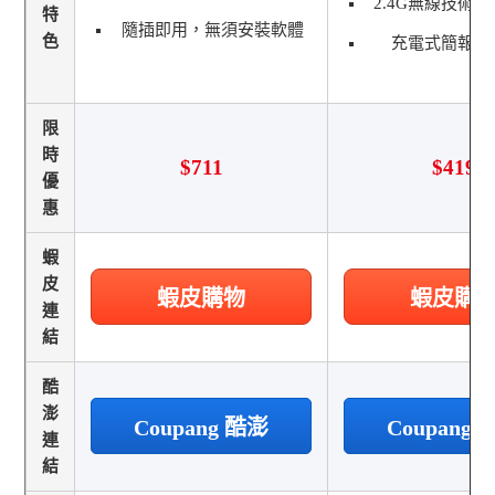
2.4G無線技術
特
隨插即用，無須安裝軟體
色
充電式簡報筆
限
時
$711
$419
優
惠
蝦
皮
蝦皮購物
蝦皮購
連
結
酷
澎
Coupang 酷澎
Coupang
連
結