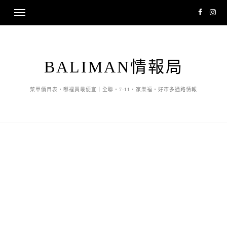
BALIMAN情報局
菜單價目表・哪裡買最便宜｜全聯・7-11・家樂福・好市多通路情報