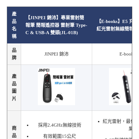
產
【JINPEI 錦沛】專業雷射簡
品
【E-books】E5 
報筆 簡報遙控器 雷射筆 Type-
名
紅光雷射無線簡報筆
C & USB-A 雙頭(JL-01B)
稱
品
JINPEI 錦沛
E-books
牌
產
品
圖
片
紅光雷射，最佳
採用2.4GHz無線技術
商
果
品
有效範圍15公尺