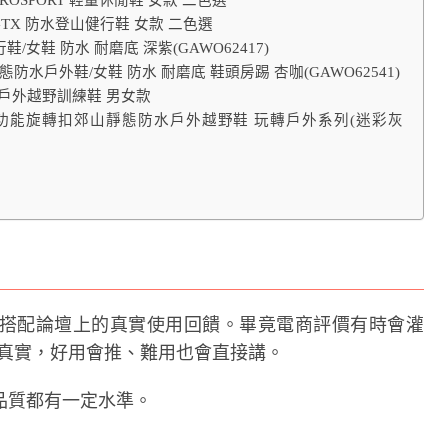
ID GTX 防水登山健行鞋 女款 二色選
/女鞋 防水 耐磨底 深紫(GAWO62417)
態防水戶外鞋/女鞋 防水 耐磨底 鞋頭房踢 杏咖(GAWO62541)
 輕量戶外越野訓練鞋 男女款
業多功能旋轉扣郊山靜態防水戶外越野鞋 玩轉戶外系列(迷彩灰
搭配論壇上的真實使用回饋。畢竟電商評價有時會灌
常比較真實，好用會推、難用也會直接講。
品質都有一定水準。