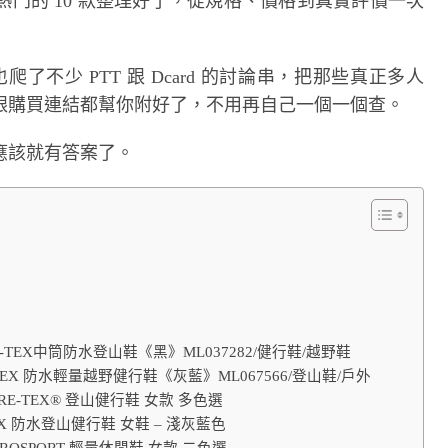
門的 10 款整理好了，從規格、價格到真實評價一次
了不少 PTT 跟 Dcard 的討論串，把那些真正多人
跟購買連結都幫你附好了，不用再自己一個一個查。
應該就有答案了。
GORE-TEX中筒防水登山鞋《黑》ML037282/健行鞋/越野鞋
E-TEX 防水輕量越野健行鞋《灰藍》ML067566/登山鞋/戶外
GORE-TEX® 登山健行鞋 女款 多色選
 GTX 防水登山健行鞋 女鞋 – 淺灰藍色
AEROSPORT 輕量休閒鞋 女款 二色選