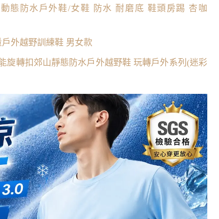
1-動態防水戶外鞋/女鞋 防水 耐磨底 鞋頭房踢 杏咖
6 輕量戶外越野訓練鞋 男女款
多功能旋轉扣郊山靜態防水戶外越野鞋 玩轉戶外系列(迷彩