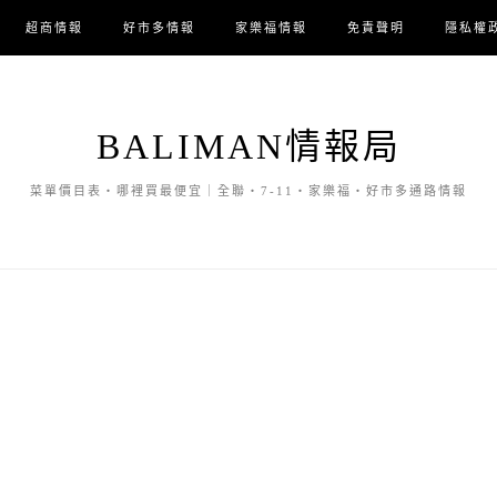
超商情報
好市多情報
家樂福情報
免責聲明
隱私權
BALIMAN情報局
菜單價目表・哪裡買最便宜｜全聯・7-11・家樂福・好市多通路情報