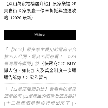
【鳳山萬家福樓層介紹】原家樂福 2F
美食街 6 家餐廳＋停車折抵與捷運攻
略（2026 最新）
近期留言
「
【2024】最多業主愛用的電商平台
排名大公開，電商老闆必看！ - TeSA
臺灣電商顧問
」於〈
快電商C2C BUY
懶人包，如何加入及獎金制度一次通
通告訴你！
〉發佈留言
「
【12星座喝酒對比】看看你的星座
酒量如何 |12星座誰的酒量及酒品最好
|十二星座酒量新排行榜出來了 | -