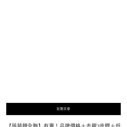
近期文章
【蒟蒻麵全聯】有賣！品牌價格＋去腥3步驟＋低