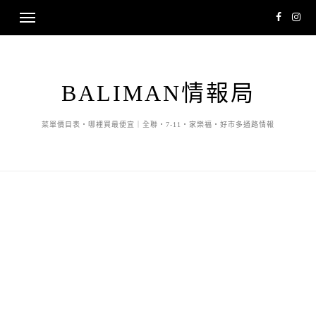
BALIMAN情報局
菜單價目表・哪裡買最便宜｜全聯・7-11・家樂福・好市多通路情報