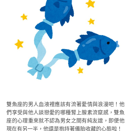
雙魚座的男人血液裡應該有流著愛情與浪漫吧！他
們享受與他人談戀愛的哪種腎上腺素流竄感，雙魚
座的心理重來就不認為男女之間有純友誼，即便他
現在有另一半，他還是抱持著備胎收藏的心態啦！