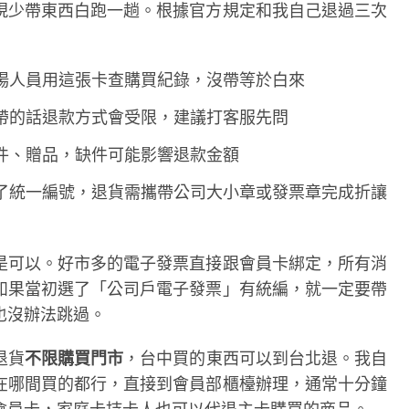
現少帶東西白跑一趟。根據官方規定和我自己退過三次
場人員用這張卡查購買紀錄，沒帶等於白來
帶的話退款方式會受限，建議打客服先問
件、贈品，缺件可能影響退款金額
了統一編號，退貨需攜帶公司大小章或發票章完成折讓
是可以。好市多的電子發票直接跟會員卡綁定，所有消
如果當初選了「公司戶電子發票」有統編，就一定要帶
也沒辦法跳過。
退貨
不限購買門市
，台中買的東西可以到台北退。我自
在哪間買的都行，直接到會員部櫃檯辦理，通常十分鐘