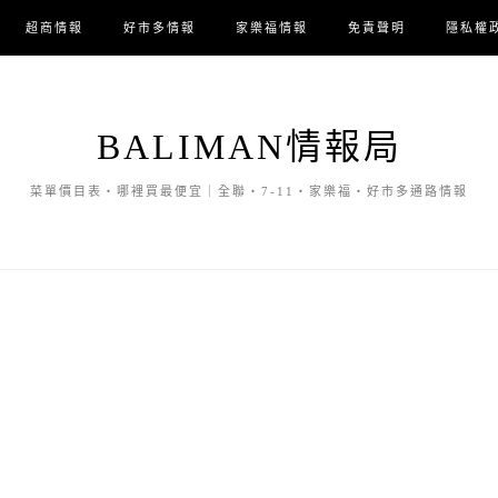
超商情報
好市多情報
家樂福情報
免責聲明
隱私權
BALIMAN情報局
菜單價目表・哪裡買最便宜｜全聯・7-11・家樂福・好市多通路情報