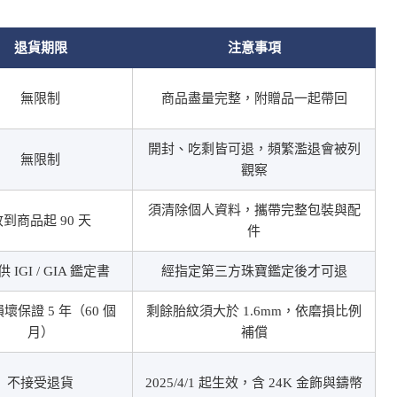
退貨期限
注意事項
無限制
商品盡量完整，附贈品一起帶回
開封、吃剩皆可退，頻繁濫退會被列
無限制
觀察
須清除個人資料，攜帶完整包裝與配
到商品起 90 天
件
 IGI / GIA 鑑定書
經指定第三方珠寶鑑定後才可退
壞保證 5 年（60 個
剩餘胎紋須大於 1.6mm，依磨損比例
月）
補償
不接受退貨
2025/4/1 起生效，含 24K 金飾與鑄幣