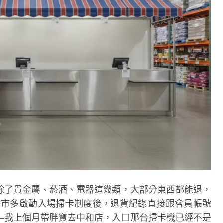
除了貴金屬、菸酒、電器這幾類，大部分東西都能退，
 月好市多啟動入場掃卡制度後，退貨紀錄直接跟會員帳號
—我上個月帶胖寶去中和店，入口那台掃卡機已經不是