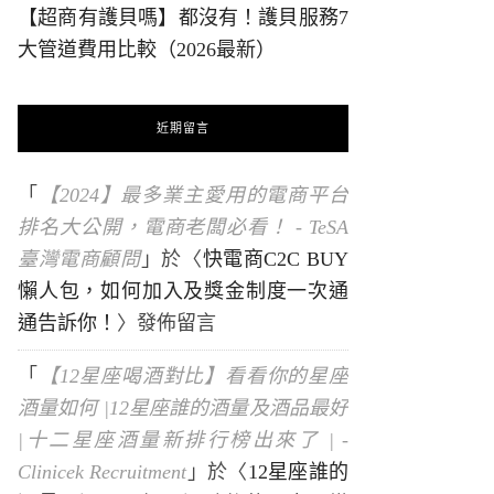
【超商有護貝嗎】都沒有！護貝服務7
大管道費用比較（2026最新）
近期留言
「
【2024】最多業主愛用的電商平台
排名大公開，電商老闆必看！ - TeSA
臺灣電商顧問
」於〈
快電商C2C BUY
懶人包，如何加入及獎金制度一次通
通告訴你！
〉發佈留言
「
【12星座喝酒對比】看看你的星座
酒量如何 |12星座誰的酒量及酒品最好
|十二星座酒量新排行榜出來了 | -
Clinicek Recruitment
」於〈
12星座誰的