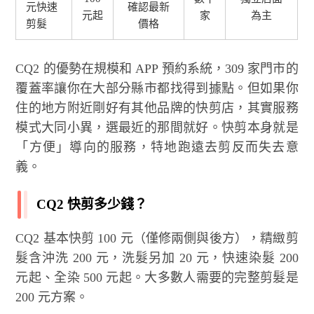
元快速
確認最新
元起
家
為主
剪髮
價格
CQ2 的優勢在規模和 APP 預約系統，309 家門市的
覆蓋率讓你在大部分縣市都找得到據點。但如果你
住的地方附近剛好有其他品牌的快剪店，其實服務
模式大同小異，選最近的那間就好。快剪本身就是
「方便」導向的服務，特地跑遠去剪反而失去意
義。
CQ2 快剪多少錢？
CQ2 基本快剪 100 元（僅修兩側與後方），精緻剪
髮含沖洗 200 元，洗髮另加 20 元，快速染髮 200
元起、全染 500 元起。大多數人需要的完整剪髮是
200 元方案。