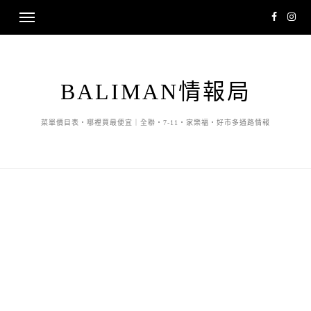
BALIMAN情報局
菜單價目表・哪裡買最便宜｜全聯・7-11・家樂福・好市多通路情報