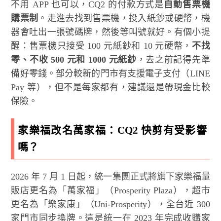
不用 APP 也可以，CQ2 的付款方式是
自動售票機
購票制
。走進去找到售票機，投入紙鈔或硬幣，機
器會吐出一張號碼牌，然後等叫號就好。有個小提
醒：售票機只接受 100 元紙鈔和 10 元硬幣，
不找
零、不收 500 元和 1000 元紙鈔
，去之前記得先準
備好零錢。部分較新的門市有支援電子支付（LINE
Pay 等），但不是每家都有，建議還是帶現金比較
保險。
家樂福改名萬家福：CQ2 快剪有受影響
嗎？
2026 年 7 月 1 日起，統一集團正式將旗下家樂福量
販店更名為「萬家福」（Prosperity Plaza），超市
更名為「樂家康」（Uni-Prosperity），全台近 300
家門市同步換牌。這是統一在 2023 年完成收購家