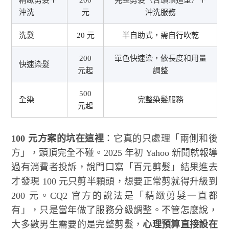
沖洗
元
沖洗服務
洗髮
20 元
半自助式，需自行吹乾
200
單色快速染，依長度和用量
快速染髮
元起
調整
500
全染
完整染髮服務
元起
100 元方案的坑在這裡
：它真的只處理「兩側和後
方」，頭頂完全不碰。2025 年初 Yahoo 新聞就報導
過有消費者投訴，說門口寫「百元剪髮」結果進去
才發現 100 元只剪半顆頭，想要正常剪就得升級到
200 元。CQ2 官方的說法是「精緻剪髮一直都
有」，只是當年做了服務分級調整。不管怎麼說，
大多數男生需要的是完整剪髮，
心理預算直接設在