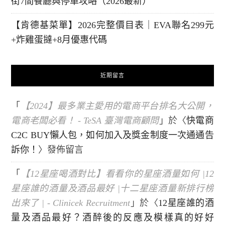
街7間餐廳與停車攻略（2026最新）
【肯德基菜單】2026完整價目表｜EVA聯名299元
+炸雞蛋撻+8月優惠代碼
近期留言
「
【2024】最多業主愛用的電商平台排名大公開，
電商老闆必看！ - TeSA 臺灣電商顧問
」於〈
快電商
C2C BUY懶人包，如何加入及獎金制度一次通通告
訴你！
〉發佈留言
「
【12星座喝酒對比】看看你的星座酒量如何 |12
星座誰的酒量及酒品最好 |十二星座酒量新排行榜
出來了 | - Clinicek Recruitment
」於〈
12星座誰的酒
量及酒品最好？酒醉後的反應及模樣真的好好