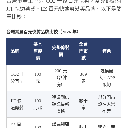
台灣市場上不只 CQ2 一家百元快剪，常見的還有
JIT 快速剪髮、EZ 百元快速剪髮等品牌。以下是簡
單比較：
台灣常見百元快剪品牌比較（2026 年）
基本
全台
完整剪髮
品牌
剪髮
門市
特色
價
價
數
200 元
規模最
CQ2 十
100
309
（含沖
大、APP
分有型
元
家
洗）
預約
建議到店
部分門市
JIT 快
100
數十
確認最新
設在家樂
速剪髮
元起
家
價格
福旁
EZ 百
建議到店
100
數十
獨立店面