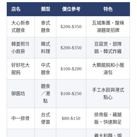
店名
類型
價位參考
特色
大心新泰
泰式
瓦城集團，酸辣
$200-$350
式麵食
麵食
湯麵是招牌
韓姜熙의
韓式
豆腐煲、部隊
$200-$350
小廚房
料理
鍋、韓式炸雞
好好吃大
中式
大顆餛飩和小籠
$100-$200
餛飩
麵食
湯包
麵食
手工水餃與港式
御園坊
／港
$100-$250
點心
點
台式
排骨飯、雞腿
中一排骨
$80-$150
便當
飯，快速飽足
義大利麵、焗