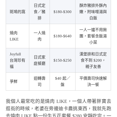
日式定
酥炸豬排外酥內
斑鳩的窩
食／豬
$180-$300
嫩，附味噌湯與
排
白飯
一人一爐不用揪
燒肉
一人燒
$180-$640
團，套餐含飯湯
LIKE
肉
小菜
Joyfull
漢堡排和日式定
日式家
台灣珍有
$150-$250
食不到 $200，
庭餐廳
福
親子友善
迴轉壽
$40 起／
平價壽司快速解
爭鮮
司
盤
決一餐
我個人最常吃的是燒肉 LIKE，一個人帶著胖寶去
逛街的時候，老婆在旁邊迪卡農挑東西，我就先跑
去燒肉 LIKE 點一份牛五花套餐 $280 安靜吃完。一