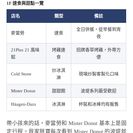
1F 速食與甜點一覽
店名
類型
備註
全日供餐，從早餐到宵
麥當勞
速食
夜
21Plus 21 風味
烤雞速
招牌香草烤雞，外帶方
館
食
便
炒冰淇
Cold Stone
現場炒製客製化口味
淋
Mister Donut
甜甜圈
波堤系列最受歡迎
Häagen-Dazs
冰淇淋
杯裝和冰棒均有販售
帶小孩來的話，麥當勞和 Mister Donut 基本上是固
定行程。我家胖寶每次看到 Mister Donut 的波堤就