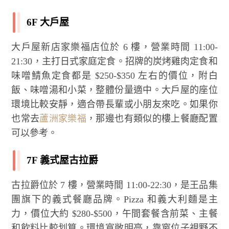
6F 大戶屋
大戶屋新店家樂福店位於 6 樓，營業時間 11:00-
21:30，主打日式家庭定食。招牌的炭烤雞肉定食和
味噌鯖魚定食都是 $250-$350 左右的價位，附白
飯、味噌湯和小菜，整體份量適中。大戶屋的座位
環境比較安靜，適合帶長輩或小朋友來吃。如果你
也常去
蘆洲家樂福
，那邊也有類似的樓上餐廳配置
可以參考。
7F 義式屋古拉爵
古拉爵位於 7 樓，營業時間 11:00-22:30，是王品集
團旗下的義式餐廳品牌。Pizza 和義大利麵是主
力，價位大約 $280-$500，午間套餐含前菜、主餐
和飲料比較划算。環境寬敞明亮，靠窗位子視野不