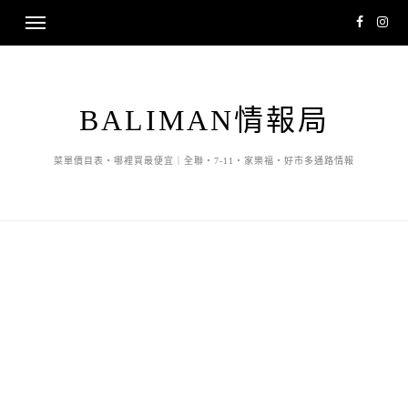
BALIMAN情報局
菜單價目表・哪裡買最便宜｜全聯・7-11・家樂福・好市多通路情報