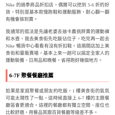
Nike 的過季商品折扣店，偶爾可以挖到 5-6 折的好
貨，特別是基本款慢跑鞋和運動服飾，耐心翻一翻
有機會撿到寶。
我通常的逛法是先讓老婆去迪卡農挑胖寶的運動褲
和水壺，我去美食街先吃飯佔位子，吃完再一起去
Nike 暢貨中心看看有沒有折扣鞋。這兩間店加上美
食街和量販賣場，基本上來一趟可以搞定全家人的
運動裝備、日用品和晚餐，省得跑好幾個地方。
6-7F 聚餐餐廳推薦
如果是家庭聚餐或朋友約吃飯，1 樓美食街的氣氛
可能太隨性了一點，這時候直接上 6-7 樓的主題餐
廳區會更適合。這裡的餐廳都有獨立空間、座位也
比較舒適，用餐品質跟百貨餐廳等級差不多。