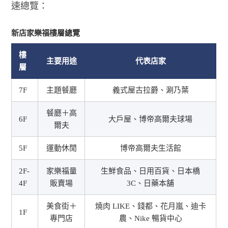
速總覽：
新店家樂福樓層總覽
樓
主要用途
代表店家
層
7F
主題餐廳
義式屋古拉爵、涮乃葉
餐廳＋高
6F
大戶屋、博帝高爾夫球場
爾夫
5F
運動休閒
博帝高爾夫生活館
2F-
家樂福量
生鮮食品、日用百貨、日本橋
4F
販賣場
3C、日藥本舖
美食街＋
燒肉 LIKE、錢都、花月嵐、迪卡
1F
專門店
農、Nike 暢貨中心