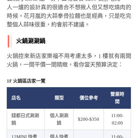
人一爐的設計真的很適合不想揪人但又想吃燒肉的
時候。花月嵐的大蒜拳骨拉麵也是經典，只是吃完
整個人蒜味很重，約會前不建議。
火鍋涮涮鍋
火鍋控來新店家樂福不用考慮太多，1 樓就有兩間
火鍋，一間平價一間精緻，看你當天預算決定：
1F 火鍋區店家一覽
營業時
店名
類型
價位參考
間
錢都日式涮涮
個人涮涮
11:00-
$200-$350
鍋
鍋
02:00
12MINI 快煮
個人快煮
11:00-