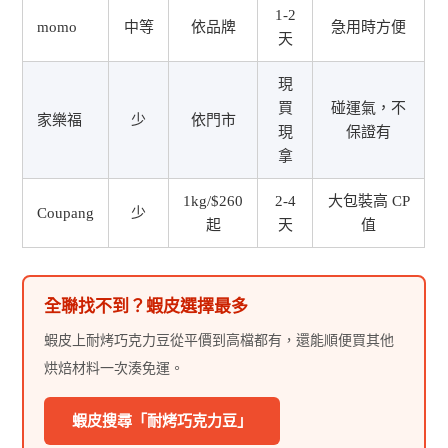
1-2
momo
中等
依品牌
急用時方便
天
現
買
碰運氣，不
家樂福
少
依門市
現
保證有
拿
1kg/$260
2-4
大包裝高 CP
Coupang
少
起
天
值
全聯找不到？蝦皮選擇最多
蝦皮上耐烤巧克力豆從平價到高檔都有，還能順便買其他
烘焙材料一次湊免運。
蝦皮搜尋「耐烤巧克力豆」