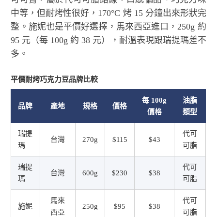
中等，但耐烤性很好，170°C 烤 15 分鐘出來形狀完
整。施妮也是平價好選擇，馬來西亞進口，250g 約
95 元（每 100g 約 38 元），耐溫表現跟瑞提瑪差不
多。
平價耐烤巧克力豆品牌比較
每 100g
油脂
品牌
產地
規格
價格
價格
類型
瑞提
代可
台灣
270g
$115
$43
瑪
可脂
瑞提
代可
台灣
600g
$230
$38
瑪
可脂
馬來
代可
施妮
250g
$95
$38
西亞
可脂