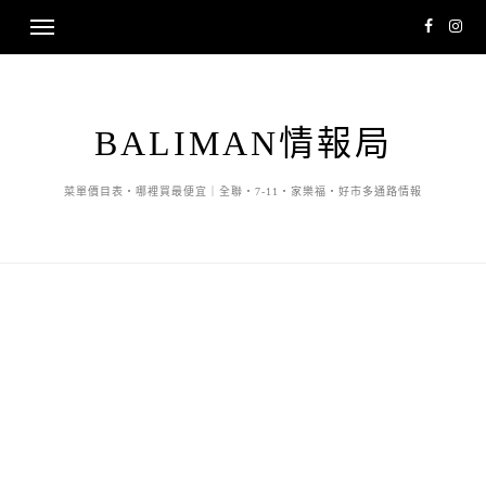
BALIMAN情報局
菜單價目表・哪裡買最便宜｜全聯・7-11・家樂福・好市多通路情報