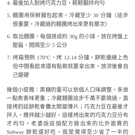
最後加入耐烤巧克力豆，輕輕翻拌均勻
麵團用保鮮膜包起來，冷藏至少 30 分鐘（這步
很重要，冷藏過的麵團烤出來更有層次）
取出麵團，每個搓成約 30g 的小球，放在烤盤上
壓扁，間隔至少 5 公分
烤箱預熱 170°C，烤 12-14 分鐘。餅乾邊緣上色
但中間看起來還有點軟就要拿出來，放涼後會自
己變硬
幾個小提醒：黑糖的量可以依個人口味調整，多放
一點焦香味更重；冷藏麵團這步千萬不要跳過，直
接烤的話餅乾會攤太開變薄片；巧克力豆在最後才
拌入，攪拌越少越好，這樣烤出來的巧克力豆分布
才均勻。老婆說這個配方做出來的比外面賣的
Subway 餅乾還好吃，我是覺得至少省了一半的