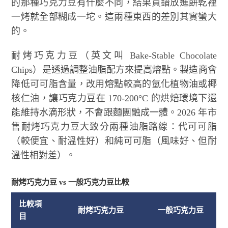
的那種巧克力豆有什麼不同，結果買錯放進餅乾裡
一烤就全部糊成一坨。這兩種東西的差別其實蠻大
的。
耐烤巧克力豆（英文叫 Bake-Stable Chocolate
Chips）是透過調整油脂配方來提高熔點。製造商會
降低可可脂含量，改用熔點較高的氫化植物油或椰
核仁油，讓巧克力豆在 170-200°C 的烘焙環境下還
能維持水滴形狀，不會跟麵團融成一體。2026 年市
售耐烤巧克力豆大致分兩種油脂路線：代可可脂
（較便宜、耐溫性好）和純可可脂（風味好、但耐
溫性相對差）。
耐烤巧克力豆 vs 一般巧克力豆比較
比較項
耐烤巧克力豆
一般巧克力豆
目