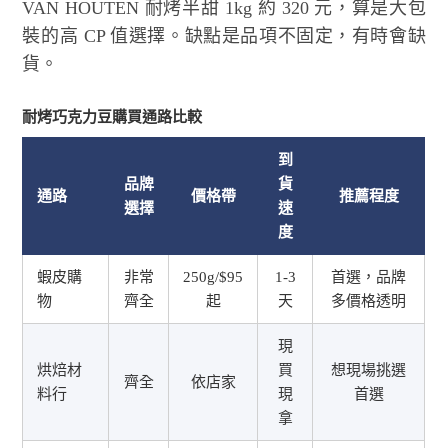
VAN HOUTEN 耐烤半甜 1kg 約 320 元，算是大包
裝的高 CP 值選擇。缺點是品項不固定，有時會缺
貨。
耐烤巧克力豆購買通路比較
到
品牌
貨
通路
價格帶
推薦程度
選擇
速
度
蝦皮購
非常
250g/$95
1-3
首選，品牌
物
齊全
起
天
多價格透明
現
烘焙材
買
想現場挑選
齊全
依店家
料行
現
首選
拿