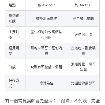
熔點
約 45-55°C
約 34-37°C
烘焙後
維持水滴顆粒
完全融化攤開
形狀
主要油
氫化植物油或高熔點
天然可可脂
脂
可可脂
適用場
餅乾、瑪芬、麵包內
直接吃、融化裝
景
餡
飾
滑順融化、可可
口感
咬到有顆粒感、偏甜
味濃
保存方
冷藏為佳
常溫陰涼處即可
式
有一個常見誤解要先澄清：「耐烤」不代表「完全