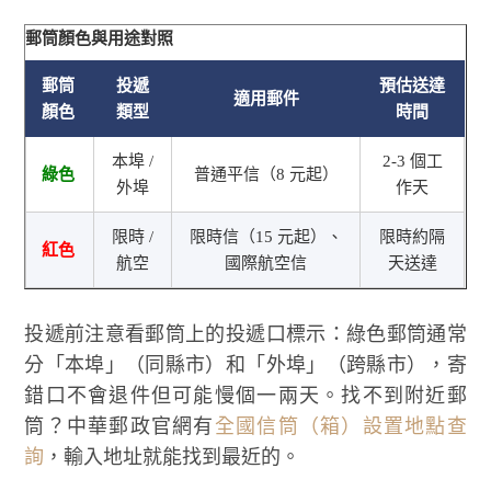
郵筒顏色與用途對照
郵筒
投遞
預估送達
適用郵件
顏色
類型
時間
本埠 /
2-3 個工
綠色
普通平信（8 元起）
外埠
作天
限時 /
限時信（15 元起）、
限時約隔
紅色
航空
國際航空信
天送達
投遞前注意看郵筒上的投遞口標示：綠色郵筒通常
分「本埠」（同縣市）和「外埠」（跨縣市），寄
錯口不會退件但可能慢個一兩天。找不到附近郵
筒？中華郵政官網有
全國信筒（箱）設置地點查
詢
，輸入地址就能找到最近的。