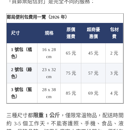
「買郵票貼信封」是完全不同的服務：
郵局便利包費用一覽（2026 年）
原價
超商優
包材
尺寸
規格
運費
惠價
費
1 號包（橘
16 x 28
65 元
45 元
2 元
色）
cm
2 號包（綠
23 x 32
75 元
57 元
3 元
色）
cm
3 號包（藍
28 x 38
85 元
69 元
4 元
色）
cm
三種尺寸都
限重 1 公斤
，僅限常溫物品，配送時間
約 3-5 個工作天。不能寄護照、手機、食品、液