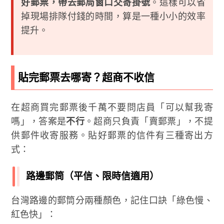
好郵票，帶去郵局窗口交寄掛號
。這樣可以省
掉現場排隊付錢的時間，算是一種小小的效率
提升。
貼完郵票去哪寄？超商不收信
在超商買完郵票後千萬不要問店員「可以幫我寄
嗎」，答案是
不行
。超商只負責「賣郵票」，不提
供郵件收寄服務。貼好郵票的信件有三種寄出方
式：
路邊郵筒（平信、限時信適用）
台灣路邊的郵筒分兩種顏色，記住口訣「綠色慢、
紅色快」：