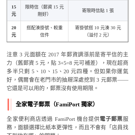
15
限時信（郵資 15 元
寄限時信貼 1 張
元
剛好）
20
搭配湊掛號、較重
寄掛號搭 10 元湊 30 元
元
信件
（溢付 2 元）
注意 3 元面額在 2017 年郵資調漲前是寄平信的主
力（舊郵資 5 元，貼 3+5=8 元可補差），現在超商
多半只剩 5、10、15、20 元四種。但如果你運氣
好，偶爾會在老門市的抽屜深處挖到 3 元郵票——
它還是可以用的，郵票沒有使用期限。
全家電子郵票（FamiPort 獨家）
全家便利商店透過 FamiPort 機台提供
電子郵票
服
務，面額選擇比紙本更彈性，而且不會有「店員找