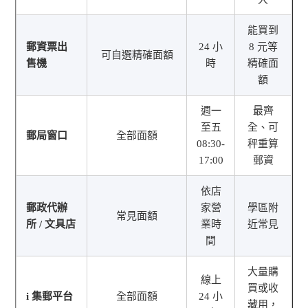
能買到
郵資票出
24 小
8 元等
可自選精確面額
售機
時
精確面
額
週一
最齊
至五
全、可
郵局窗口
全部面額
08:30-
秤重算
17:00
郵資
依店
郵政代辦
家營
學區附
常見面額
所 / 文具店
業時
近常見
間
大量購
線上
買或收
i 集郵平台
全部面額
24 小
藏用，