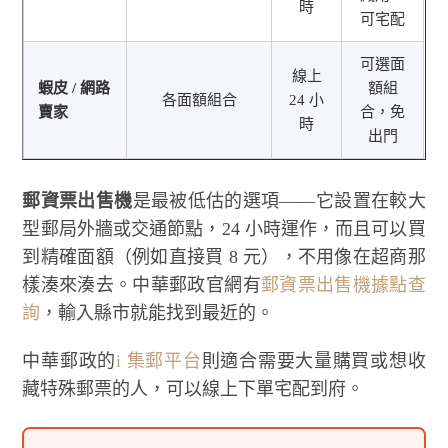
時
可宅配
可選面
線上
蝦皮 / 網路
額組
各面額組合
24 小
賣家
合，免
時
出門
郵資票出售機
是最被低估的選項——它設置在較大
型郵局外牆或交通節點，24 小時運作，而且可以買
到精確面額（例如直接買 8 元），不用像在超商那
樣湊來湊去。中華郵政官網有
郵資票出售機據點查
詢
，輸入縣市就能找到最近的。
中華郵政的
i 集郵平台
則適合需要大量購買或想收
藏特殊郵票的人，可以線上下單宅配到府。