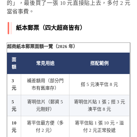
的」，最後買了一張 10 元直接貼上去，多付 2 元
當省事費。
紙本郵票（四大超商皆有）
超商紙本郵票面額一覽（2026 年）
面
常見用途
搭配範例
額
3
補差額用（部分門
搭 5 元湊平信 8 元
元
市有舊庫存）
5
寄明信片（郵資 5
寄明信片貼 1 張；搭 3 元
元
元剛好）
湊平信 8 元
10
寄平信最方便（多
寄平信貼 1 張 10 元，溢
元
付 2 元）
付 2 元正常投遞