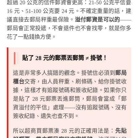
超過 20 公克的信件郵資會更高：21-50 公克平信要
16 元、51-100 公克要 24 元。不確定重量的話，建
議直接去郵局秤重最保險。
溢付郵資是可以的
——
郵局會正常投遞，不會退件也不會找零，就是你多
花了一點錢換方便。
貼了 28 元的郵票丟郵筒 ≠ 掛號！
這是非常多人搞錯的觀念。掛號信必須到
郵局
櫃台
交寄，由人員秤重、刷條碼、給你掛號收
據，這樣才有追蹤號碼和簽收紀錄。如果你只
是貼了 28 元郵票丟進郵筒，郵局會當成「郵
資溢付的平信」處理——沒有追蹤號碼、沒有
簽收紀錄、遺失也查不到。
所以超商買郵票湊 28 元的正確用法是：
先貼