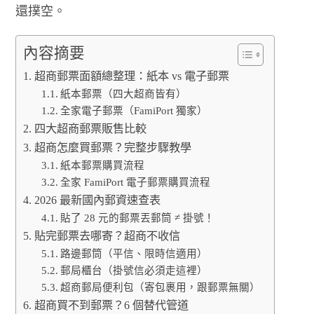
還撲空。
內容摘要
超商郵票面額總整理：紙本 vs 電子郵票
紙本郵票（四大超商皆有）
全家電子郵票（FamiPort 獨家）
四大超商郵票販售比較
超商怎麼買郵票？完整步驟教學
紙本郵票購買流程
全家 FamiPort 電子郵票購買流程
2026 最新國內郵資速查表
貼了 28 元的郵票丟郵筒 ≠ 掛號！
貼完郵票去哪寄？超商不收信
路邊郵筒（平信、限時信適用）
郵局櫃台（掛號信必須走這裡）
超商郵局便利包（寄包裹用，跟郵票無關）
超商買不到郵票？6 個替代管道