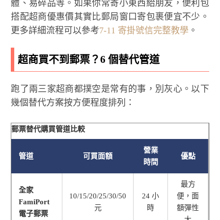
體、易碎品等。如果你常寄小東西給朋友，便利包
搭配超商優惠價其實比郵局窗口寄包裹便宜不少。
更多詳細流程可以參考
7-11 寄掛號信完整教學
。
超商買不到郵票？6 個替代管道
跑了兩三家超商都撲空是常有的事，別灰心。以下
幾個替代方案按方便程度排列：
郵票替代購買管道比較
營業
管道
可買面額
優點
時間
最方
全家
10/15/20/25/30/50
24 小
便，面
FamiPort
元
時
額彈性
電子郵票
大