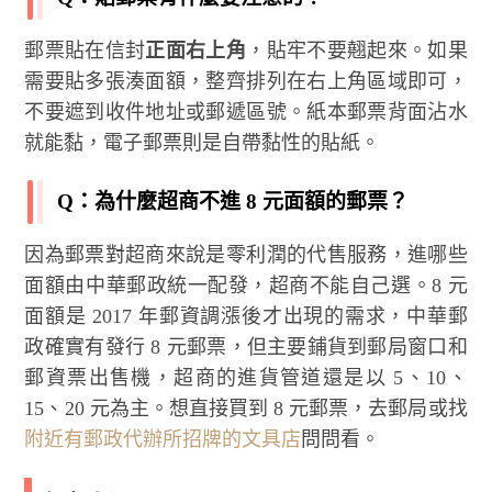
郵票貼在信封
正面右上角
，貼牢不要翹起來。如果
需要貼多張湊面額，整齊排列在右上角區域即可，
不要遮到收件地址或郵遞區號。紙本郵票背面沾水
就能黏，電子郵票則是自帶黏性的貼紙。
Q：為什麼超商不進 8 元面額的郵票？
因為郵票對超商來說是零利潤的代售服務，進哪些
面額由中華郵政統一配發，超商不能自己選。8 元
面額是 2017 年郵資調漲後才出現的需求，中華郵
政確實有發行 8 元郵票，但主要鋪貨到郵局窗口和
郵資票出售機，超商的進貨管道還是以 5、10、
15、20 元為主。想直接買到 8 元郵票，去郵局或找
附近有郵政代辦所招牌的文具店
問問看。