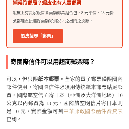
懶得跑郵局？蝦皮也有人賣郵票
蝦皮上有賣家販售各面額郵票組合包，8 元平信、28 元掛
號都能直接選好面額寄到家，免出門免湊數。
蝦皮搜尋「郵票」
寄國際信件可以用超商郵票嗎？
可以，但只限
紙本郵票
。全家的電子郵票僅限國內
郵件使用，寄國際信件必須用傳統紙本郵票貼足郵
資。國際航空信函寄日本（亞洲及大洋洲地區）10
公克以內郵資為 13 元，國際航空明信片寄日本則
是 10 元，實際金額可到
中華郵政國際函件資費表
查詢。