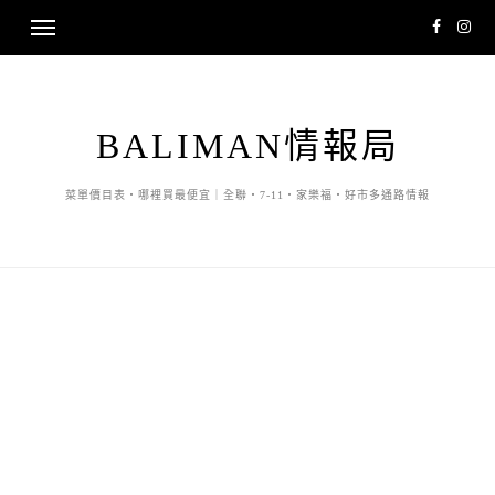
BALIMAN情報局
菜單價目表・哪裡買最便宜｜全聯・7-11・家樂福・好市多通路情報