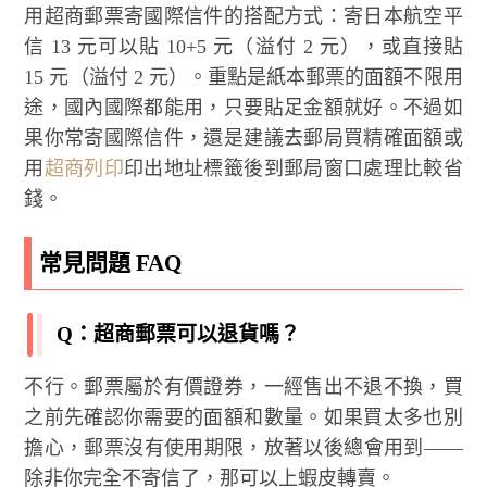
用超商郵票寄國際信件的搭配方式：寄日本航空平
信 13 元可以貼 10+5 元（溢付 2 元），或直接貼
15 元（溢付 2 元）。重點是紙本郵票的面額不限用
途，國內國際都能用，只要貼足金額就好。不過如
果你常寄國際信件，還是建議去郵局買精確面額或
用
超商列印
印出地址標籤後到郵局窗口處理比較省
錢。
常見問題 FAQ
Q：超商郵票可以退貨嗎？
不行。郵票屬於有價證券，一經售出不退不換，買
之前先確認你需要的面額和數量。如果買太多也別
擔心，郵票沒有使用期限，放著以後總會用到——
除非你完全不寄信了，那可以上蝦皮轉賣。