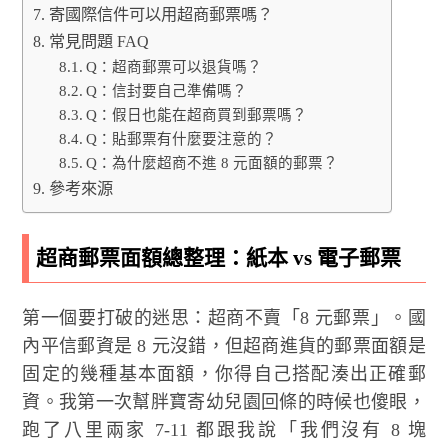
寄國際信件可以用超商郵票嗎？
常見問題 FAQ
Q：超商郵票可以退貨嗎？
Q：信封要自己準備嗎？
Q：假日也能在超商買到郵票嗎？
Q：貼郵票有什麼要注意的？
Q：為什麼超商不進 8 元面額的郵票？
參考來源
超商郵票面額總整理：紙本 vs 電子郵票
第一個要打破的迷思：超商不賣「8 元郵票」。國
內平信郵資是 8 元沒錯，但超商進貨的郵票面額是
固定的幾種基本面額，你得自己搭配湊出正確郵
資。我第一次幫胖寶寄幼兒園回條的時候也傻眼，
跑了八里兩家 7-11 都跟我說「我們沒有 8 塊