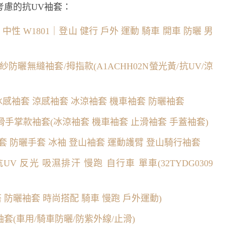
考慮的抗UV袖套：
 中性 W1801｜登山 健行 戶外 運動 騎車 開車 防曬 男
防曬無縫袖套/拇指款(A1ACHH02N螢光黃/抗UV/涼
UV冰感袖套 涼感袖套 冰涼袖套 機車袖套 防曬袖套
止滑手掌款袖套(冰涼袖套 機車袖套 止滑袖套 手蓋袖套)
袖套 防曬手套 冰袖 登山袖套 運動護臂 登山騎行袖套
UV 反光 吸濕排汗 慢跑 自行車 單車(32TYDG0309
防曬袖套 時尚搭配 騎車 慢跑 戶外運動)
袖套(車用/騎車防曬/防紫外線/止滑)