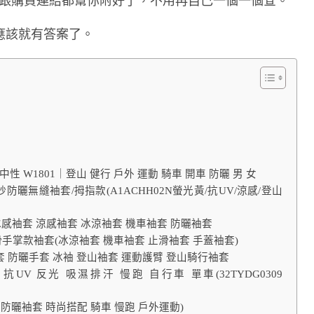
格跟購買連結都幫你附好了，不用再自己一個一個查。
應該就有答案了。
 中性 W1801｜登山 健行 戶外 運動 騎車 開車 防曬 男 女
防曬無縫袖套/拇指款(A1ACHH02N螢光黃/抗UV/涼感/登山
UV冰感袖套 涼感袖套 冰涼袖套 機車袖套 防曬袖套
滑手掌款袖套(冰涼袖套 機車袖套 止滑袖套 手蓋袖套)
套 防曬手套 冰袖 登山袖套 運動護臂 登山騎行袖套
抗UV 反光 吸濕排汗 慢跑 自行車 單車(32TYDG0309
防曬袖套 時尚搭配 騎車 慢跑 戶外運動)