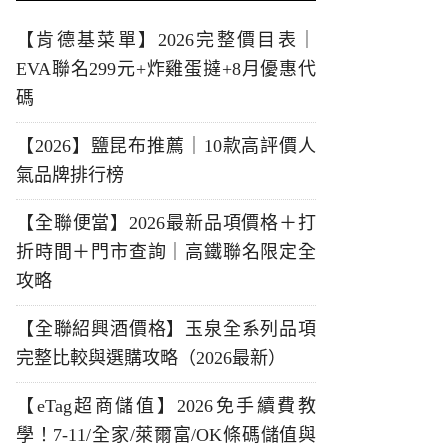
【肯德基菜單】2026完整價目表｜
EVA聯名299元+炸雞蛋撻+8月優惠代
碼
【2026】鹽昆布推薦｜10款高評價人
氣品牌排行榜
【全聯便當】2026最新品項價格＋打
折時間＋門市查詢｜高鐵聯名限定全
攻略
【全聯紹興酒價格】玉泉全系列品項
完整比較與選購攻略（2026最新）
【eTag超商儲值】2026免手續費教
學！7-11/全家/萊爾富/OK條碼儲值與