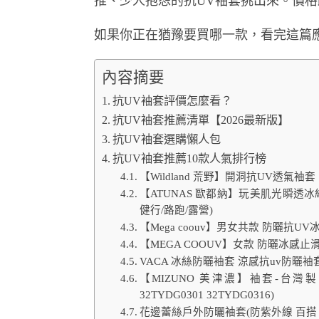
推、少人抱怨的抗UV袖套挑出來。價
如果你正在猶豫要買哪一款，看完這篇
內容摘要
抗UV袖套評價怎麼看？
抗UV袖套推薦清單【2026最新版】
抗UV袖套選購懶人包
抗UV袖套推薦10款人氣排行榜
【Wildland 荒野】開洞抗UV透氣袖套
【ATUNAS 歐都納】玩美肌光瞬透冰紗
健行/路跑/露營)
【Mega coouv】男女共款 防曬抗
【MEGA COOUV】女款 防曬冰感止
VACA 冰絲防曬袖套 涼感抗uv防曬袖
【MIZUNO 美津濃】袖套-台灣製 
32TYDG0301 32TYDG0316)
花邊蕾絲戶外防曬袖套(防紫外線 百搭 