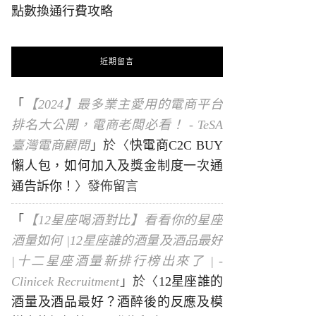
點數換通行費攻略
近期留言
「
【2024】最多業主愛用的電商平台
排名大公開，電商老闆必看！ - TeSA
臺灣電商顧問
」於〈
快電商C2C BUY
懶人包，如何加入及獎金制度一次通
通告訴你！
〉發佈留言
「
【12星座喝酒對比】看看你的星座
酒量如何 |12星座誰的酒量及酒品最好
|十二星座酒量新排行榜出來了 | -
Clinicek Recruitment
」於〈
12星座誰的
酒量及酒品最好？酒醉後的反應及模