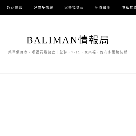
超商情報
好市多情報
家樂福情報
免責聲明
隱私權
BALIMAN情報局
菜單價目表・哪裡買最便宜｜全聯・7-11・家樂福・好市多通路情報