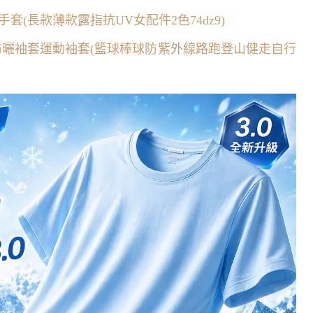
(長款薄款露指抗UV女配件2色74dz9)
防曬袖套運動袖套(籃球棒球防紫外線路跑登山健走自行