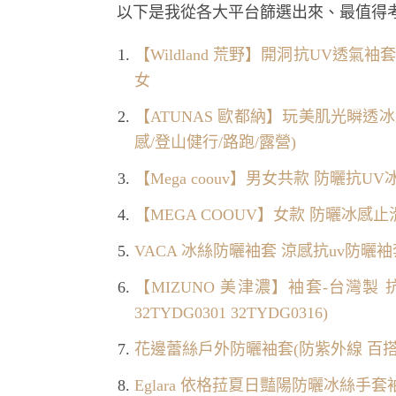
以下是我從各大平台篩選出來、最值得
【Wildland 荒野】開洞抗UV透氣袖套
女
【ATUNAS 歐都納】玩美肌光瞬透冰紗
感/登山健行/路跑/露營)
【Mega coouv】男女共款 防曬抗
【MEGA COOUV】女款 防曬冰感
VACA 冰絲防曬袖套 涼感抗uv防曬
【MIZUNO 美津濃】袖套-台灣製 抗
32TYDG0301 32TYDG0316)
花邊蕾絲戶外防曬袖套(防紫外線 百搭 
Eglara 依格菈夏日豔陽防曬冰絲手套