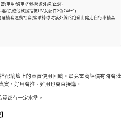
袖套(車用/騎車防曬/防紫外線/止滑)
(長款薄款露指抗UV女配件2色74dz9)
 防曬袖套運動袖套(籃球棒球防紫外線路跑登山健走自行車袖套
搭配論壇上的真實使用回饋。畢竟電商評價有時會灌
常比較真實，好用會推、難用也會直接講。
品質都有一定水準。
版】