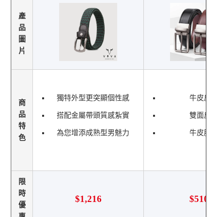
產
品
圖
片
獨特外型更突顯個性感
牛皮皮
商
品
搭配金屬帶頭質感紮實
雙面皮
特
為您增添成熟型男魅力
牛皮腰
色
限
時
$1,216
$510
優
惠