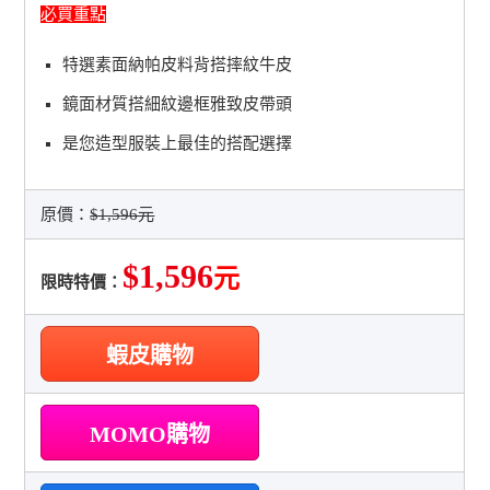
必買重點
特選素面納帕皮料背搭摔紋牛皮
鏡面材質搭細紋邊框雅致皮帶頭
是您造型服裝上最佳的搭配選擇
原價：
$1,596元
$1,596
元
限時特價：
蝦皮購物
MOMO購物