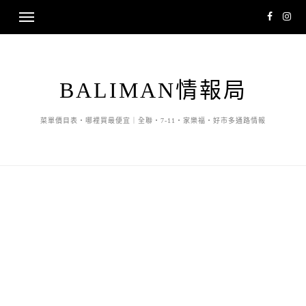
BALIMAN情報局
菜單價目表・哪裡買最便宜｜全聯・7-11・家樂福・好市多通路情報