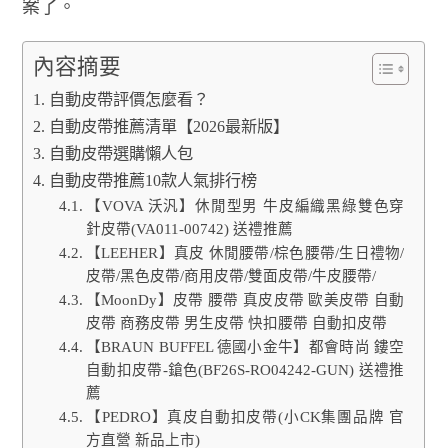
案了。
內容摘要
自動皮帶評價怎麼看？
自動皮帶推薦清單【2026最新版】
自動皮帶選購懶人包
自動皮帶推薦10款人氣排行榜
【VOVA 沃汎】休閒型男 牛皮編織黑綠雙色穿
針皮帶(VA011-00742) 送禮推薦
【LEEHER】真皮 休閒腰帶/棕色腰帶/生日禮物/
皮帶/黑色皮帶/商用皮帶/雙面皮帶/牛皮腰帶/
【MoonDy】皮帶 腰帶 真皮皮帶 歐美皮帶 自動
皮帶 商務皮帶 男生皮帶 快扣腰帶 自動扣皮帶
【BRAUN BUFFEL 德國小金牛】都會時尚 鏤空
自動扣皮帶-鎗色(BF26S-RO04242-GUN) 送禮推
薦
【PEDRO】真皮自動扣皮帶(小CK集團品牌 官
方直營 新品上市)