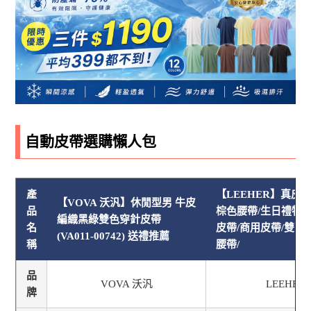
自動皮帶選購懶人包
產
【LEEHER】真皮 
【VOVA 沃汎】休閒型男 牛皮
品
棕色腰帶/生日禮物/
編織黑綠雙色穿針皮帶
名
皮帶/商用皮帶/雙面
(VA011-00742) 送禮推薦
稱
腰帶/
品
VOVA 沃汎
LEEHER
牌