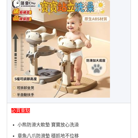
必買重點
小熊防滑大軟墊 寶寶放心洗澡
章魚八爪防滑墊 穩抓地不位移