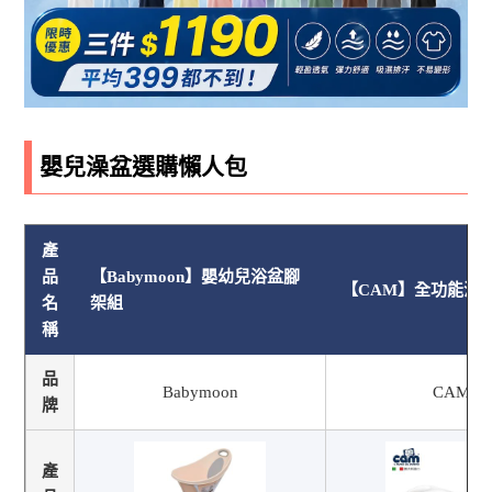
嬰兒澡盆選購懶人包
產
品
【Babymoon】嬰幼兒浴盆腳
【CAM】全功能浴盆
名
架組
稱
品
Babymoon
CAM
牌
產