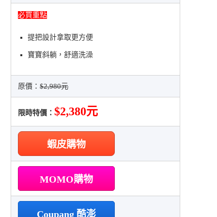
必買重點
提把設計拿取更方便
寶寶斜躺，舒適洗澡
原價：
$2,980元
$2,380元
限時特價：
蝦皮購物
MOMO購物
Coupang 酷澎