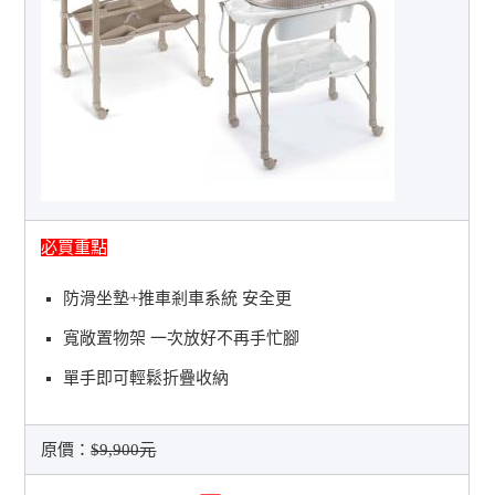
必買重點
防滑坐墊+推車剎車系統 安全更
寬敞置物架 一次放好不再手忙腳
單手即可輕鬆折疊收納
原價：
$9,900元