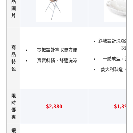
品
圖
片
斜坡設計洗澡舒
商
衣服
提把設計拿取更方便
品
一體成型，清
寶寶斜躺，舒適洗澡
特
色
義大利製造，品
限
時
$2,380
$1,390
優
惠
蝦