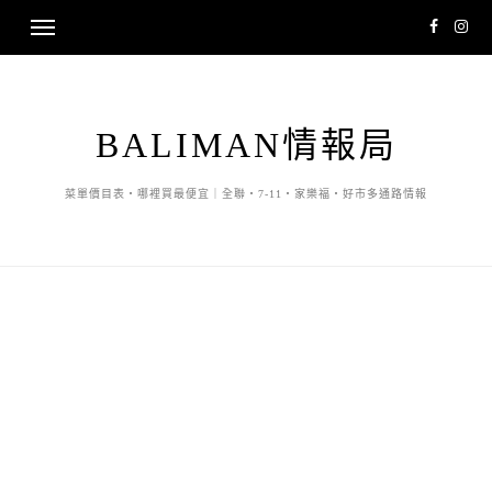
BALIMAN情報局
菜單價目表・哪裡買最便宜｜全聯・7-11・家樂福・好市多通路情報