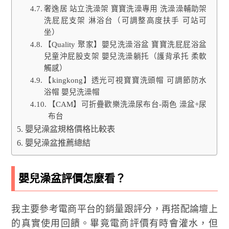
奢逸居 站立洗澡架 寶寶洗澡專用 洗澡澡輔助架
洗屁屁支架 淋浴台（可調整高度扶手 可站可
坐）
【Quality 聚家】嬰兒洗澡浴盆 寶寶洗屁屁浴盆
兒童沖屁股支架 嬰兒洗澡躺托（護背承托 柔軟
觸感）
【kingkong】透光可視寶寶洗頭帽 可調節防水
浴帽 嬰兒洗澡帽
【CAM】可折疊歡樂洗澡尿布台-兩色 澡盆+尿
布台
嬰兒澡盆規格價格比較表
嬰兒澡盆推薦總結
嬰兒澡盆評價怎麼看？
我主要參考電商平台的銷量跟評分，再搭配論壇上
的真實使用回饋。畢竟電商評價有時會灌水，但