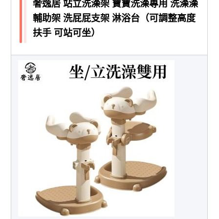
奢逸居 站立洗澡架 寶寶洗澡專用 洗澡澡
輔助架 洗屁屁支架 淋浴台（可調整高度
扶手 可站可坐）