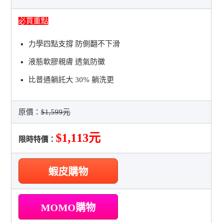
必買重點
力學四點支撐 防側翻不下滑
液態軟膠親膚 透氣防黴
比普通躺託大 30% 躺洗更
原價：
$1,599元
$1,113元
限時特價：
蝦皮購物
MOMO購物