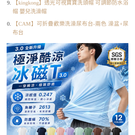
【kingkong】透光可視寶寶洗頭帽 可調節防水浴
帽 嬰兒洗澡帽
【CAM】可折疊歡樂洗澡尿布台-兩色 澡盆+尿
布台