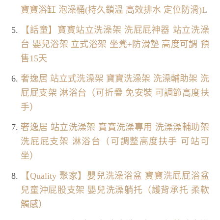
寶寶浴缸 泡澡桶(持久鎖溫 高效排水 定位防滑)L
【話童】寶寶站立洗澡架 洗屁屁神器 站立洗澡
台 嬰兒浴架 立式浴架 坐凳+防滑墊 高度可調 預
售15天
奢逸居 站立式洗澡架 寶寶洗澡架 洗澡輔助架 洗
屁屁支架 淋浴台（可折疊 免安裝 可調節高度扶
手）
奢逸居 站立洗澡架 寶寶洗澡專用 洗澡澡輔助架
洗屁屁支架 淋浴台（可調整高度扶手 可站可
坐）
【Quality 聚家】嬰兒洗澡浴盆 寶寶洗屁屁浴盆
兒童沖屁股支架 嬰兒洗澡躺托（護背承托 柔軟
觸感）