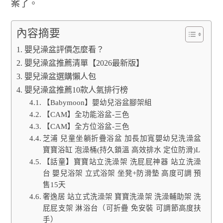
案了。
內容摘要
嬰兒澡盆評價怎麼看？
嬰兒澡盆推薦清單【2026最新版】
嬰兒澡盆選購懶人包
嬰兒澡盆推薦10款人氣排行榜
【Babymoon】嬰幼兒浴盆腳架組
【CAM】全功能浴盆-三色
【CAM】全方位浴盆-三色
芝浦 兒童坐躺折疊浴盆 加長加寬嬰幼兒洗澡盆
寶寶浴缸 泡澡桶(持久鎖溫 高效排水 定位防滑)L
【話童】寶寶站立洗澡架 洗屁屁神器 站立洗澡
台 嬰兒浴架 立式浴架 坐凳+防滑墊 高度可調 預
售15天
奢逸居 站立式洗澡架 寶寶洗澡架 洗澡輔助架 洗
屁屁支架 淋浴台（可折疊 免安裝 可調節高度扶
手）