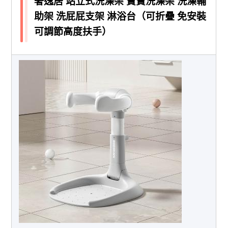
奢逸居 站立式洗澡架 寶寶洗澡架 洗澡輔
助架 洗屁屁支架 淋浴台（可折疊 免安裝
可調節高度扶手）