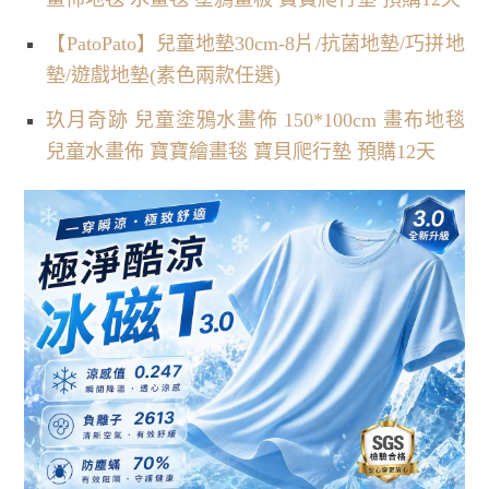
【PatoPato】兒童地墊30cm-8片/抗菌地墊/巧拼地
墊/遊戲地墊(素色兩款任選)
玖月奇跡 兒童塗鴉水畫佈 150*100cm 畫布地毯
兒童水畫佈 寶寶繪畫毯 寶貝爬行墊 預購12天