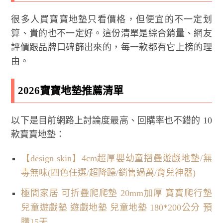
很多人買寶寶地墊只看價格，但便宜的不一定划
算、貴的也不一定好。這份清單是綜合銷量、網友
評價跟品牌口碑篩出來的，每一款都有它上榜的理
由。
2026寶寶地墊推薦清單
以下是目前網路上討論度最高、回購率也不錯的 10
款寶寶地墊：
【design skin】4cm超厚嬰幼童摺疊遊戲地墊/無
毒無味(四色任選/超降躁/銷售過萬/育兒神器)
極間家居 可折疊爬爬墊 20mm加厚 寶寶爬行墊
兒童遊戲墊 遊戲地墊 兒童地墊 180*200公分 預
購15天