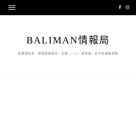
BALIMAN情報局
菜單價目表・哪裡買最便宜｜全聯・7-11・家樂福・好市多通路情報