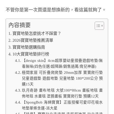
不管你是第一次買還是想換新的，看這篇就夠了。
內容摘要
寶寶地墊怎麼挑才不踩雷？
2026寶寶地墊推薦清單
寶寶地墊選購指南
10大寶寶地墊排行榜
【design skin】4cm超厚嬰幼童摺疊遊戲地墊/無
毒無味(四色任選/超降躁/銷售過萬/育兒神器)
極間家居 可折疊爬爬墊 20mm加厚 寶寶爬行墊
兒童遊戲墊 遊戲地墊 兒童地墊 180*200公分 預
購15天
玖月奇跡 畫布地毯 大號100*80cm 畫板地毯 畫
佈地毯 水畫毯 塗鴉畫板 寶寶爬行墊 預購12天
【SpongBob 海綿寶寶】正版授權可愛印花吸水
地墊單條含運-派大星