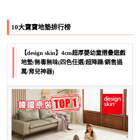
10大寶寶地墊排行榜
【design skin】4cm超厚嬰幼童摺疊遊戲
地墊/無毒無味(四色任選/超降躁/銷售過
萬/育兒神器)