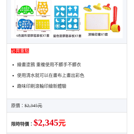
必買重點
繪畫塗鴉 重複使用不髒手不髒衣
使用清水就可以在畫布上畫出彩色
趣味印刷滾輪印繪新體驗
原價：
$2,345元
$2,345
元
限時特價：