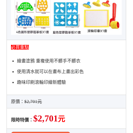
必買重點
繪畫塗鴉 重複使用不髒手不髒衣
使用清水就可以在畫布上畫出彩色
趣味印刷滾輪印繪新體驗
原價：
$2,701元
$2,701
元
限時特價：