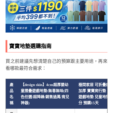
寶寶地墊選購指南
買之前建議先想清楚自己的預算跟主要用途，再來
看哪款最符合需求：
產
【design skin】4cm超厚嬰幼
極間家居 可折疊爬爬
品
童摺疊遊戲地墊/無毒無味(四
加厚 寶寶爬行墊 兒
名
色任選/超降躁/銷售過萬/育兒
遊戲地墊 兒童地墊 18
稱
神器)
分 預購15天