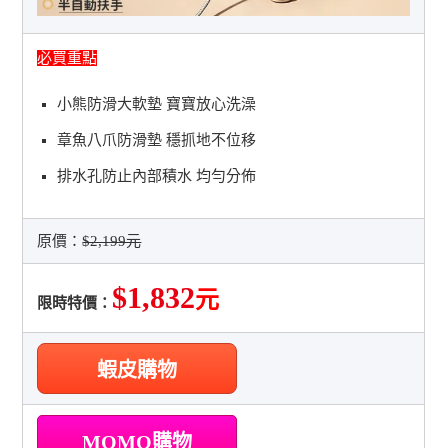
必買重點
小熊防滑大軟墊 寶寶放心洗澡
章魚八爪防滑墊 穩抓地不位移
排水孔防止內部積水 均勻分佈
原價：
$2,199元
$1,832
元
限時特價：
蝦皮購物
MOMO購物