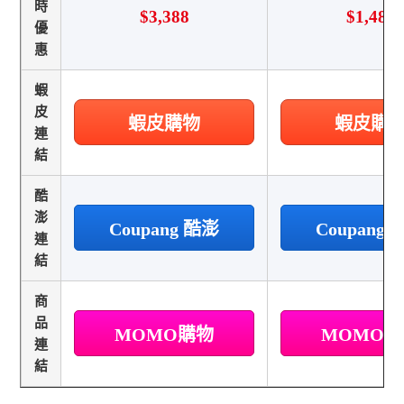
時
$3,388
$1,480
優
惠
蝦
皮
蝦皮購物
蝦皮購
連
結
酷
澎
Coupang 酷澎
Coupang
連
結
商
品
MOMO購物
MOMO
連
結