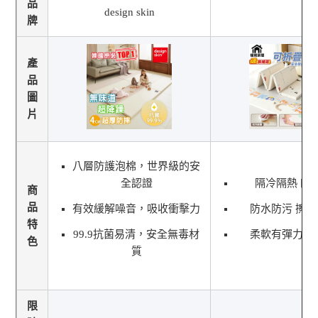
品
design skin
牌
產
品
圖
片
八層防護泡棉，世界級的安
全認證
隔冷隔熱 四
商
品
有效緩解噪音，吸收衝擊力
防水防污 擦
特
99.9抗菌易清，安全無毒材
柔軟有彈力 
色
質
限