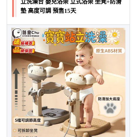
立洗澡台 嬰兒浴架 立式浴架 坐凳+防滑
墊 高度可調 預售15天