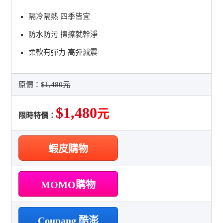
隔冷隔熱 四季皆宜
防水防污 擦擦就幹淨
柔軟有彈力 高彈減震
原價：
$1,480元
$1,480
元
限時特價：
蝦皮購物
MOMO購物
Coupang 酷澎