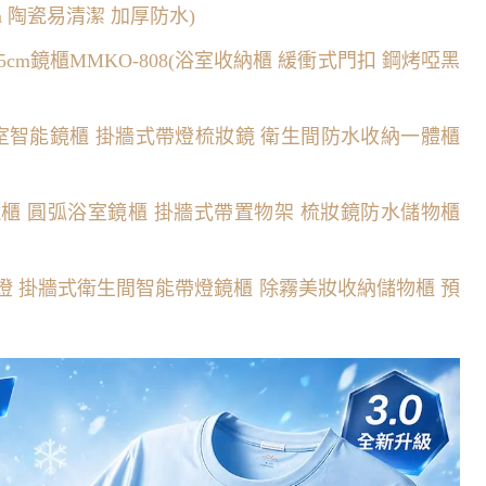
m 陶瓷易清潔 加厚防水)
75cm鏡櫃MMKO-808(浴室收納櫃 緩衝式門扣 鋼烤啞黑
圓弧浴室智能鏡櫃 掛牆式帶燈梳妝鏡 衛生間防水收納一體櫃
能鏡櫃 圓弧浴室鏡櫃 掛牆式帶置物架 梳妝鏡防水儲物櫃
櫃無燈 掛牆式衛生間智能帶燈鏡櫃 除霧美妝收納儲物櫃 預