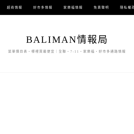
超商情報
好市多情報
家樂福情報
免責聲明
隱私權
BALIMAN情報局
菜單價目表・哪裡買最便宜｜全聯・7-11・家樂福・好市多通路情報