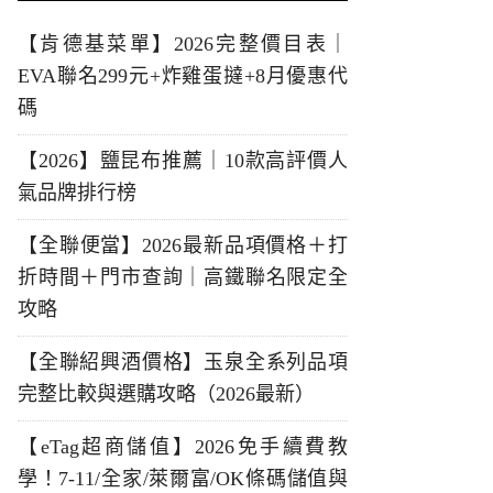
【肯德基菜單】2026完整價目表｜
EVA聯名299元+炸雞蛋撻+8月優惠代
碼
【2026】鹽昆布推薦｜10款高評價人
氣品牌排行榜
【全聯便當】2026最新品項價格＋打
折時間＋門市查詢｜高鐵聯名限定全
攻略
【全聯紹興酒價格】玉泉全系列品項
完整比較與選購攻略（2026最新）
【eTag超商儲值】2026免手續費教
學！7-11/全家/萊爾富/OK條碼儲值與