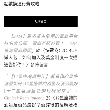
點數換通行費攻略
近期留言
「
【2024】最多業主愛用的電商平台
排名大公開，電商老闆必看！ - TeSA
臺灣電商顧問
」於〈
快電商C2C BUY
懶人包，如何加入及獎金制度一次通
通告訴你！
〉發佈留言
「
【12星座喝酒對比】看看你的星座
酒量如何 |12星座誰的酒量及酒品最好
|十二星座酒量新排行榜出來了 | -
Clinicek Recruitment
」於〈
12星座誰的
酒量及酒品最好？酒醉後的反應及模