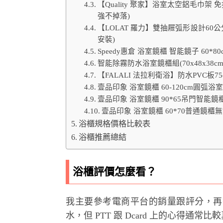
【Quality 聚家】浴室太空鋁毛巾架 
強不掉落)
【LOLAT 羅力】雙抽屜弧形設計60公
安裝)
Speedy惠倉 浴室鏡櫃 智能鏡子 60*
智能除霧防水浴室鏡櫃組(70x48x38c
【FALALI 法拉利衛浴】防水PVC板7
壹品印象 浴室鏡櫃 60-120cm圓弧
壹品印象 浴室鏡櫃 90*65吊門智能
壹品印象 浴室鏡櫃 60*70普通鏡
浴櫃規格價格比較表
浴櫃推薦總結
浴櫃評價怎麼看？
我主要參考電商平台的銷量跟評分，再
水，但 PTT 跟 Dcard 上的心得通