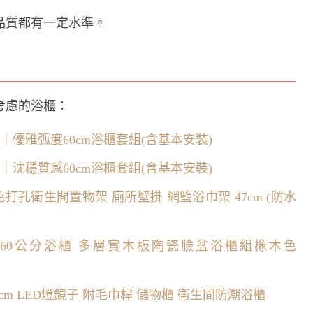
品質都有一定水準。
考慮的浴櫃：
｜優雅弧度60cm浴櫃套組(含基本安裝)
｜沈穩質感60cm浴櫃套組(含基本安裝)
 免打孔衛生間置物架 廁所壁掛 網籃浴巾架 47cm (防水
計60公分浴櫃 多層實木板陶瓷臉盆浴櫃組橡木色
*80cm LED燈鏡子 附毛巾桿 儲物櫃 衛生間防潮浴櫃