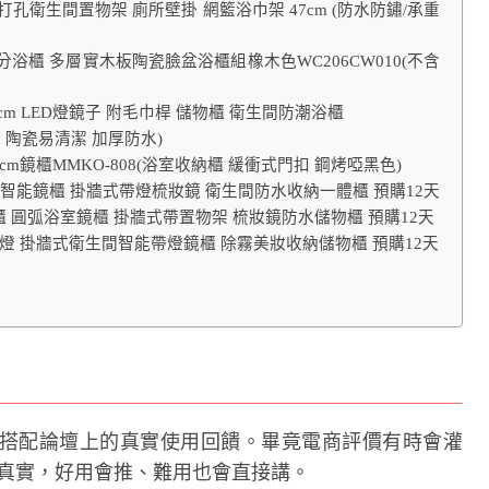
免打孔衛生間置物架 廁所壁掛 網籃浴巾架 47cm (防水防鏽/承重
分浴櫃 多層實木板陶瓷臉盆浴櫃組橡木色WC206CW010(不含
80cm LED燈鏡子 附毛巾桿 儲物櫃 衛生間防潮浴櫃
m 陶瓷易清潔 加厚防水)
5cm鏡櫃MMKO-808(浴室收納櫃 緩衝式門扣 鋼烤啞黑色)
浴室智能鏡櫃 掛牆式帶燈梳妝鏡 衛生間防水收納一體櫃 預購12天
鏡櫃 圓弧浴室鏡櫃 掛牆式帶置物架 梳妝鏡防水儲物櫃 預購12天
櫃無燈 掛牆式衛生間智能帶燈鏡櫃 除霧美妝收納儲物櫃 預購12天
搭配論壇上的真實使用回饋。畢竟電商評價有時會灌
常比較真實，好用會推、難用也會直接講。