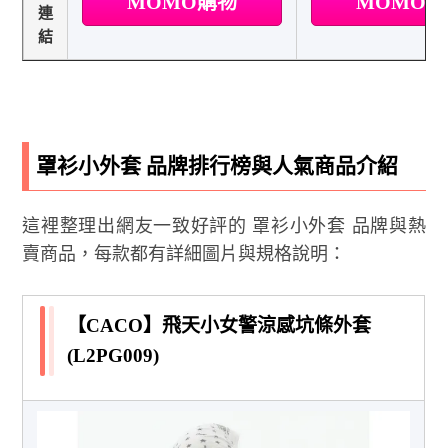
MOMO購物
MOMO
連
結
罩衫小外套 品牌排行榜與人氣商品介紹
這裡整理出網友一致好評的 罩衫小外套 品牌與熱
賣商品，每款都有詳細圖片與規格說明：
【CACO】飛天小女警涼感坑條外套
(L2PG009)