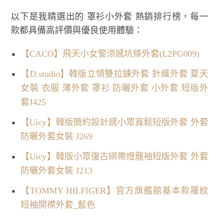
以下是我精選出的 罩衫小外套 熱銷排行榜，每一
款都具備高評價與優良使用體驗：
【CACO】飛天小女警涼感坑條外套(L2PG009)
【D.studio】韓版立領雙拉鍊外套 針織外套 夏天
女裝 衣服 薄外套 罩衫 防曬外套 小外套 短版外
套J425
【Uicy】韓版簡約設計感小眾寬鬆短版外套 外套
防曬外套女裝 J269
【Uicy】韓版小眾復古綁帶燈籠袖短版外套 外套
防曬外套女裝 J213
【TOMMY HILFIGER】官方旗艦館基本款羅紋
短袖開襟外套_藍色