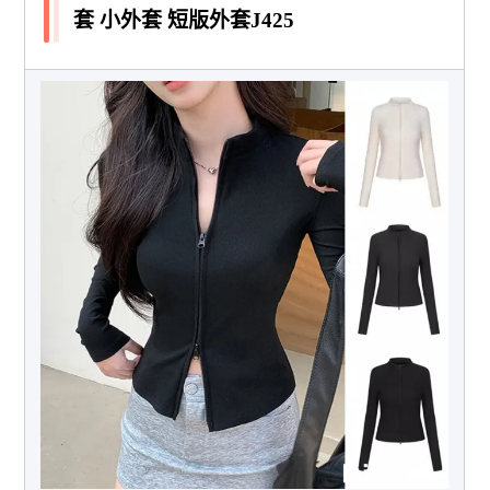
套 小外套 短版外套J425