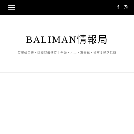
BALIMAN情報局
菜單價目表・哪裡買最便宜｜全聯・7-11・家樂福・好市多通路情報