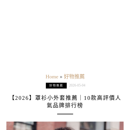
Home
»
好物推薦
2026-05-04
好物推薦
【2026】罩衫小外套推薦｜10款高評價人
氣品牌排行榜