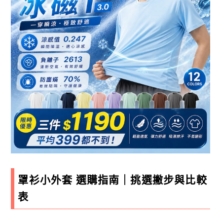
罩衫小外套 選購指南｜挑選撇步與比較
表