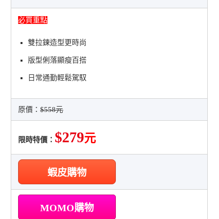
必買重點
雙拉鍊造型更時尚
版型俐落顯瘦百搭
日常通勤輕鬆駕馭
原價：
$558元
$279
元
限時特價：
蝦皮購物
MOMO購物