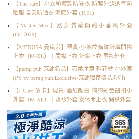
【The rare】小立領薄款防曬衣 防紫外線透气防
晒服 夏天防晒衣 涼感外套 (1901)
【Master Max】腰身質感簡約小香風外套
(8617029)
【MEDUSA 曼度莎】現貨-小波紋條紋針織開襟
上衣（M-XL）｜開襟上衣 針織上衣 罩衫外套
【perng yuh 芃諭名品】亮柔序章 輕花紗 小外套
(PY by perng yuh Exclusive-芃諭獨家精品系列)
【I’Care 依卡】現貨-酒紅顯白 狗狗彩色鈕扣小
外套（M-XL）｜罩衫外套 女休閒上衣 開襟外套