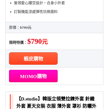
後領愛心鏤空設計，合身小外套
訂製機能涼感彈性坑條面料
原價：
$790元
$790
元
限時特價：
蝦皮購物
MOMO購物
【D.studio】韓版立領雙拉鍊外套 針織
外套 夏天女裝 衣服 薄外套 罩衫 防曬外