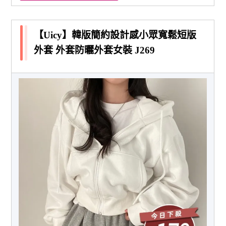
【Uicy】韓版簡約設計感小眾寬鬆短版
外套 外套防曬外套女裝 J269