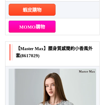
蝦皮購物
MOMO購物
【Master Max】腰身質感簡約小香風外
套(8617029)