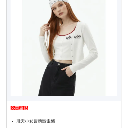
必買重點
飛天小女警精緻電繡