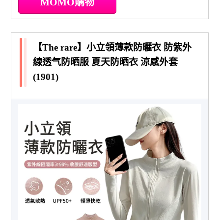
MOMO購物
【The rare】小立領薄款防曬衣 防紫外
線透气防晒服 夏天防晒衣 涼感外套
(1901)