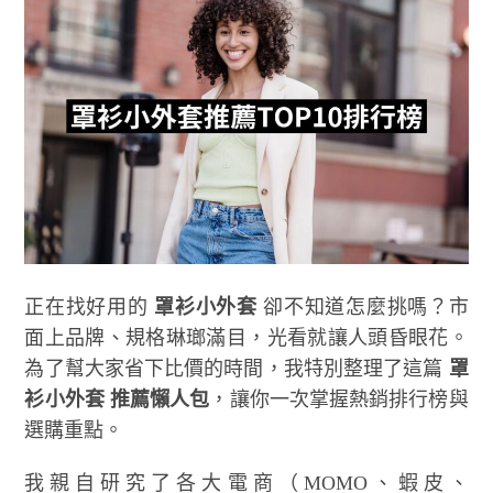
正在找好用的
罩衫小外套
卻不知道怎麼挑嗎？市
面上品牌、規格琳瑯滿目，光看就讓人頭昏眼花。
為了幫大家省下比價的時間，我特別整理了這篇
罩
衫小外套 推薦懶人包
，讓你一次掌握熱銷排行榜與
選購重點。
我親自研究了各大電商（MOMO、蝦皮、