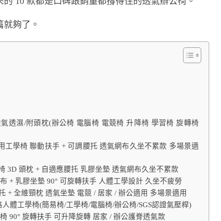
的 10 款都是口碑跟銷量都撐得住的透氣辦公椅。
篇就夠了。
氣透濕/附頭枕(辦公椅 電腦椅 電競椅 升降椅 學習椅 旋轉椅
兩用工學椅 聯動扶手 + 可調腰托 透氣網布久坐不累款 多場景適
 3D 頭枕 + 自適應腰托 乳膠坐墊 透氣網布久坐不累款
 + 乳膠坐墊 90° 可旋轉扶手 人體工學設計 久坐不疲勞
 + 全維頸枕 透氣坐墊 電競 / 居家 / 辦公適用 多場景適用
格人體工學椅(簡易椅/工學椅/電腦椅/辦公椅/SGS認證氣壓桿)
 90° 旋轉扶手 可升降旋轉 居家 / 辦公護脊透氣款