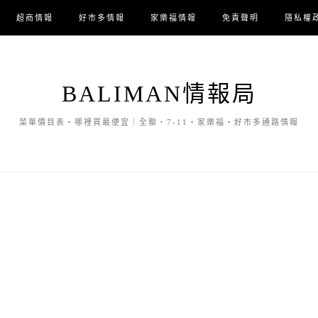
超商情報
好市多情報
家樂福情報
免責聲明
隱私權
BALIMAN情報局
菜單價目表・哪裡買最便宜｜全聯・7-11・家樂福・好市多通路情報