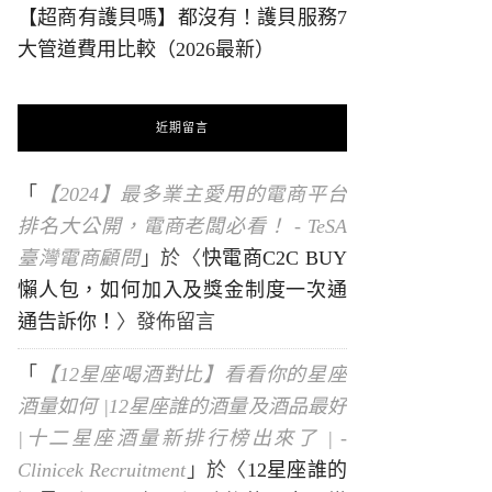
【超商有護貝嗎】都沒有！護貝服務7
大管道費用比較（2026最新）
近期留言
「
【2024】最多業主愛用的電商平台
排名大公開，電商老闆必看！ - TeSA
臺灣電商顧問
」於〈
快電商C2C BUY
懶人包，如何加入及獎金制度一次通
通告訴你！
〉發佈留言
「
【12星座喝酒對比】看看你的星座
酒量如何 |12星座誰的酒量及酒品最好
|十二星座酒量新排行榜出來了 | -
Clinicek Recruitment
」於〈
12星座誰的