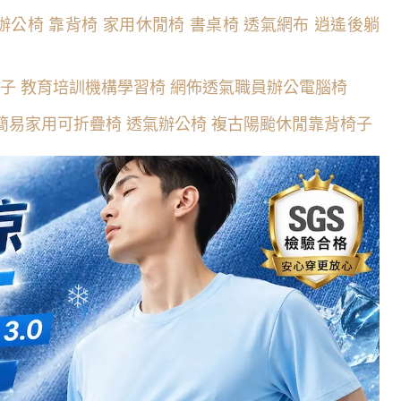
椅 辦公椅 靠背椅 家用休閒椅 書桌椅 透氣網布 逍遙後躺
椅子 教育培訓機構學習椅 網佈透氣職員辦公電腦椅
椅 簡易家用可折疊椅 透氣辦公椅 複古陽颱休閒靠背椅子