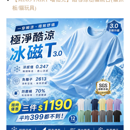
板/貓玩具)