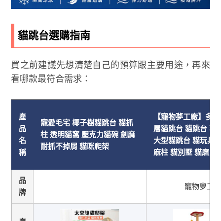
貓跳台選購指南
買之前建議先想清楚自己的預算跟主要用途，再來
看哪款最符合需求：
產
【寵物夢工廠】多巴
寵愛毛宅 椰子樹貓跳台 貓抓
品
層貓跳台 貓跳台 貓
柱 透明貓窩 壓克力貓碗 劍麻
名
大型貓跳台 貓玩具 
耐抓不掉屑 貓咪爬架
稱
麻柱 貓別墅 貓磨爪
品
寵物夢工
牌