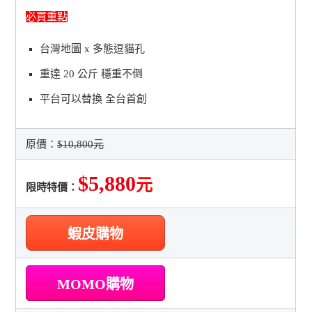
必買重點
台灣地圖 x 多態逗貓孔
重達 20 公斤 穩重不倒
平台可以替換 全台首創
原價：
$10,800元
$5,880
元
限時特價：
蝦皮購物
MOMO購物