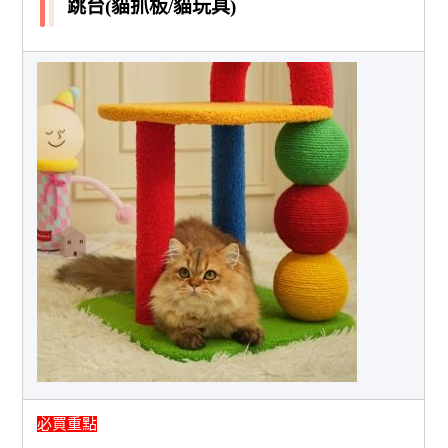
跳台(貓抓板/貓玩具)
必買重點