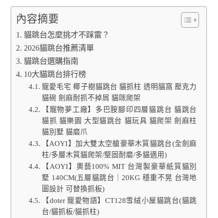
內容摘要
貓跳台怎麼挑才不踩雷？
2026貓跳台推薦清單
貓跳台選購指南
10大貓跳台排行榜
寵愛毛宅 椰子樹貓跳台 貓抓柱 透明貓窩 壓克力
貓碗 劍麻耐抓不掉屑 貓咪爬架
【寵物夢工廠】多巴胺腳印四層貓跳台 貓跳台
貓抓 貓樂園 大型貓跳台 貓玩具 貓爬架 劍麻柱
貓別墅 貓磨爪
【AOYI】加大雙太空艙豪華木質貓跳台(全劍麻
柱/多層木質貓爬架/堅固耐磨/多貓適用)
【AOYI】奧藝100% MIT 台灣製豪華紙質貓別
墅 140CM(五層貓跳台｜20KG 穩重不晃 台灣地
圖設計 可替換抓板)
【doter 寵愛物語】CT128雪絨小屋貓跳台(貓跳
台/貓抓板/貓抓柱)