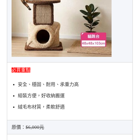
必買重點
安全、穩固、耐用、承重力高
組裝方便，好收納搬運
絨毛布材質，柔軟舒適
原價：
$6,000元