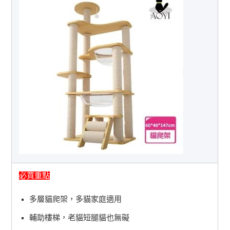
必買重點
多層貓爬架，多貓家庭適用
輔助樓梯，老貓短腿貓也無礙