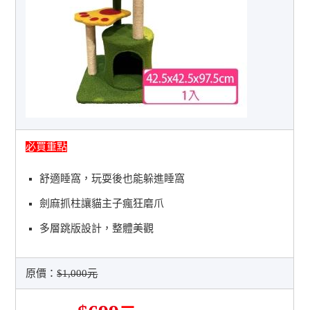
必買重點
舒適睡窩，玩耍後也能躲進睡窩
劍麻抓柱讓貓主子瘋狂磨爪
多層跳版設計，整體美觀
原價：
$1,000元