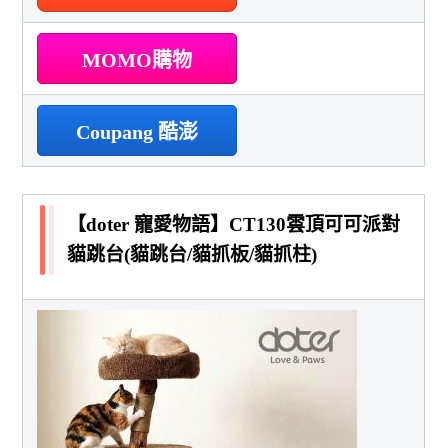
MOMO購物
Coupang 酷澎
【doter 寵愛物語】CT130雲頂可可派對
貓跳台(貓跳台/貓抓板/貓抓柱)