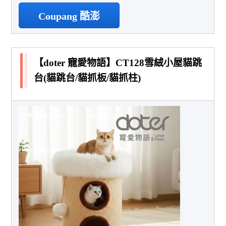
Coupang 酷澎
【doter 寵愛物語】CT128雪絨小屋貓跳
台(貓跳台/貓抓板/貓抓柱)