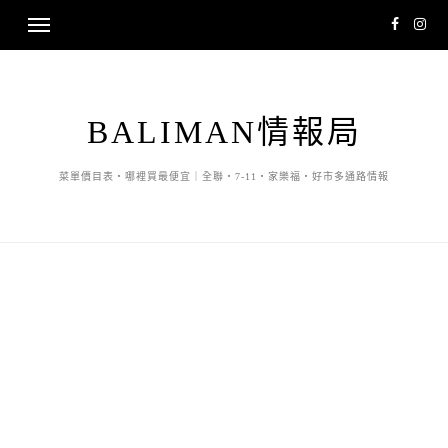
BALIMAN情報局
菜單價目表・哪裡買最便宜｜全聯・7-11・家樂福・好市多通路情報