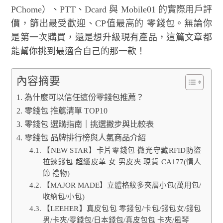
PChome）、PTT、Dcard 與 Mobile01 的實際用戶評
價，篩出最受歡迎、CP值最高的 零錢包。無論你
是第一次購買，還是想升級現有產品，這篇文章都
能幫你挑到最適合自己的那一款！
內容摘要
為什麼可以信任這份零錢包推薦？
零錢包 推薦清單 TOP10
零錢包 選購指南｜挑選撇步與比較表
零錢包 品牌排行榜與人氣商品介紹
【NEW STAR】卡片零錢包 微光守藏RFID防盜
拉鍊錢包 超纖皮革 女 男皮夾 現貨 CA177(情人
節 禮物)
【MAJOR MADE】立體格紋多夾層小包(萬用包/
收納包/小包)
【LEEHER】真皮包包 零錢包/卡包/錢包女/錢包
男/卡夾/零錢包/日本錢包/真皮包包 卡夾/風琴