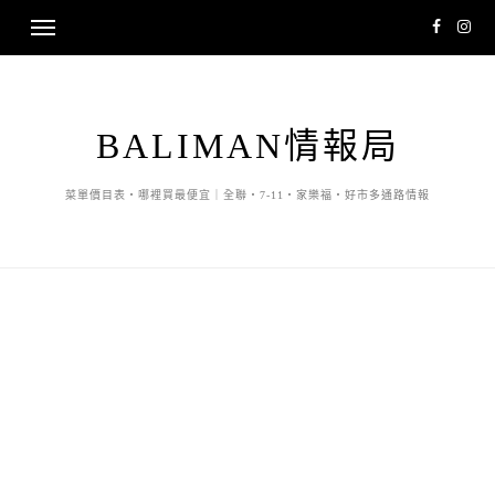
BALIMAN情報局
菜單價目表・哪裡買最便宜｜全聯・7-11・家樂福・好市多通路情報