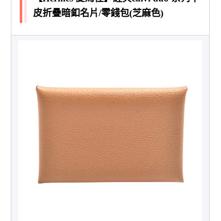
皮折疊暗釦名片/零錢包(芝麻色)