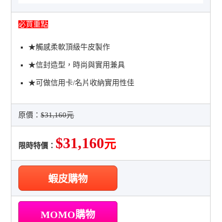
必買重點
★觸感柔軟頂級牛皮製作
★信封造型，時尚與實用兼具
★可做信用卡/名片收納實用性佳
原價：
$31,160元
$31,160
元
限時特價：
蝦皮購物
MOMO購物