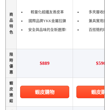
輕量化超纖友善皮革
多夾層收納
商
品
國際品牌YKK金屬拉鍊
兼具實用與
特
安全與品味的全新選擇!
百搭簡約時
色
限
時
$889
$590
優
惠
蝦
皮
蝦皮購物
蝦皮購
連
結