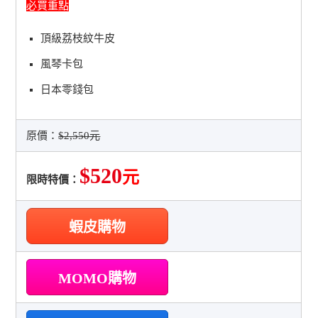
必買重點
頂級荔枝紋牛皮
風琴卡包
日本零錢包
原價：
$2,550元
$520
元
限時特價：
蝦皮購物
MOMO購物