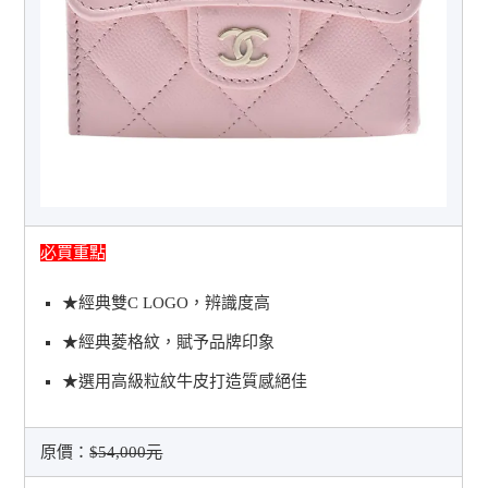
必買重點
★經典雙C LOGO，辨識度高
★經典菱格紋，賦予品牌印象
★選用高級粒紋牛皮打造質感絕佳
原價：
$54,000元