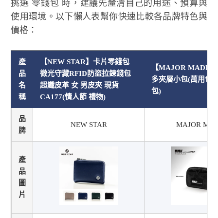
挑選 零錢包 時，建議先釐清自己的用途、預算與
使用環境。以下懶人表幫你快速比較各品牌特色與
價格：
產
【NEW STAR】卡片零錢包
【MAJOR MADE
品
微光守藏RFID防盜拉鍊錢包
多夾層小包(萬用包/
名
超纖皮革 女 男皮夾 現貨
包)
稱
CA177(情人節 禮物)
品
NEW STAR
MAJOR MA
牌
產
品
圖
片