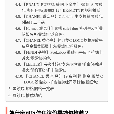
【BRAUN BUFFEL 德國小金牛】妮娜-A 零錢
包-多色任選(BF883-124-BK/MDT/TP) 送禮推薦
【CHANEL 香奈兒】Gabrielle 牛皮拉鍊零錢包
(苺紅)-二手品
【Hermes 愛馬仕】經典calvi duo 系列牛皮折疊
暗釦名片/零錢包(芝麻色)
【CHANEL 香奈兒】經典雙C LOGO菱格粒紋牛
皮亮金釦雙隔層卡夾/零錢包(粉紅色)
【FENDI 芬迪】Peekaboo 縫線小牛皮全拉鍊卡
片夾/零錢包-粉色
【LEEHER】長夾/錢包/皮夾/大容量/手拿包/韓系
長夾/簡約百搭/多卡位錢包
【CHANEL 香奈兒】19系列經典金屬雙C
LOGO菱格紋小羊皮拉鍊吐司零錢包(粉紅色)
零錢包 規格價格一覽表
零錢包 推薦總結
為什麼可以信任這份零錢包推薦？