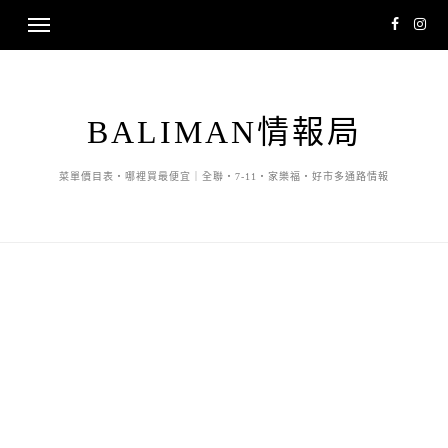
BALIMAN情報局
菜單價目表・哪裡買最便宜｜全聯・7-11・家樂福・好市多通路情報