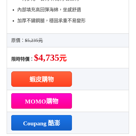
內部填充高回彈海綿，坐感舒適
加厚不鏽鋼腿，穩固承重不易變形
原價：
$5,235元
$4,735
元
限時特價：
蝦皮購物
MOMO購物
Coupang 酷澎