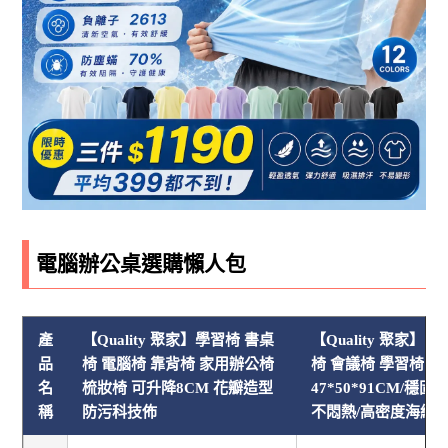
電腦辦公桌選購懶人包
產
【Quality 聚家】學習椅 書桌
【Quality 聚家】
品
椅 電腦椅 靠背椅 家用辦公椅
椅 會議椅 學習椅 
名
梳妝椅 可升降8CM 花瓣造型
47*50*91CM/穩固
稱
防污科技佈
不悶熱/高密度海綿