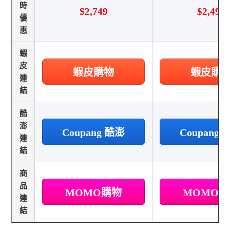
時
$2,749
$2,499
優
惠
蝦
皮
蝦皮購物
蝦皮購
連
結
酷
澎
Coupang 酷澎
Coupang
連
結
商
品
MOMO購物
MOMO
連
結