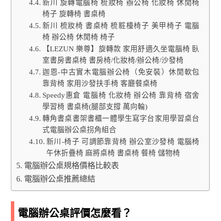
新川 旋轉電腦椅 梳妝椅 辦公椅 化妝椅 休閒椅
椅子 旋轉椅 書桌椅
新川 梳妝椅 書桌椅 梳粧檯椅子 美甲椅子 電腦
椅 辦公椅 休閒椅 椅子
【LEZUN 樂尊】旋轉款 家用舒適久坐電腦椅 臥
室書房書桌椅 書房椅/化妝椅/辦公椅/沙發椅
迦恩-中古實木電腦辦公椅（免安裝）休閒軟包
靠背椅 家用沙發扶手椅 客廳餐桌椅
Speedy惠倉 電腦椅 化妝椅 辦公椅 靠背椅 宿舍
學習椅 書桌椅(腿部支撐 萬向輪)
轉角書桌書架書櫃一體學生寫字台家用學習桌台
式電腦辦公桌拐角組合
新川-椅子 可調節靠背椅 辦公室沙發椅 電腦椅
午休折疊椅 麻將桌椅 書桌椅 餐椅 儲物椅
電腦辦公桌規格價格比較表
電腦辦公桌推薦總結
電腦辦公桌評價怎麼看？