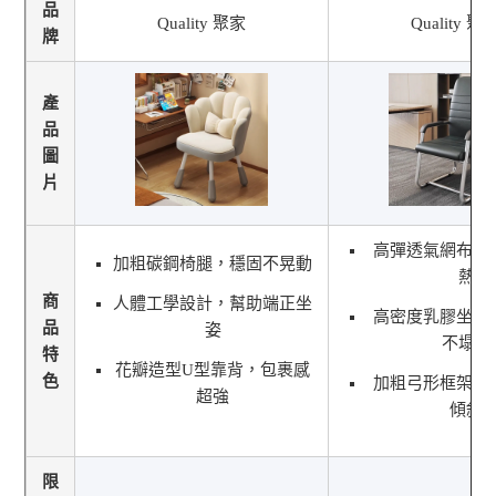
品
Quality 聚家
Quality 聚
牌
產
品
圖
片
高彈透氣網布 
加粗碳鋼椅腿，穩固不晃動
熱
商
人體工學設計，幫助端正坐
高密度乳膠坐墊
品
姿
不塌陷
特
花瓣造型U型靠背，包裹感
色
加粗弓形框架 
超強
傾斜
限