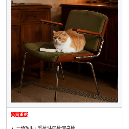
必買重點
一椅多用，餐椅/休閒椅/書桌椅