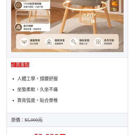
必買重點
人體工學，撐腰舒服
坐墊柔軟，久坐不痛
靠背弧度，貼合脊椎
原價：
$5,000元