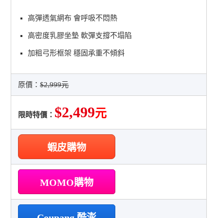
高彈透氣網布 會呼吸不悶熱
高密度乳膠坐墊 軟彈支撐不塌陷
加粗弓形框架 穩固承重不傾斜
原價：
$2,999元
$2,499
元
限時特價：
蝦皮購物
MOMO購物
Coupang 酷澎