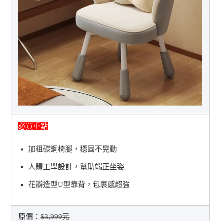
必買重點
加粗碳鋼椅腿，穩固不晃動
人體工學設計，幫助端正坐姿
花瓣造型U型靠背，包裹感超強
原價：
$3,999元