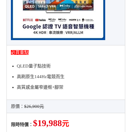
必買重點
QLED量子點技術
高刷原生144Hz電競而生
高質感金屬窄邊框+腳架
原價：
$26,900元
$19,988
元
限時特價：