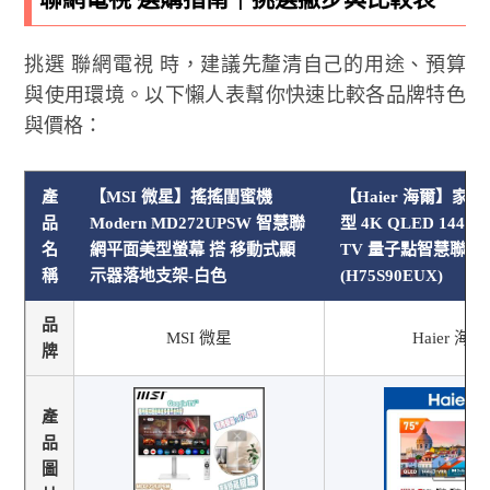
挑選 聯網電視 時，建議先釐清自己的用途、預算
與使用環境。以下懶人表幫你快速比較各品牌特色
與價格：
產
【MSI 微星】搖搖閨蜜機
【Haier 海爾】家電
品
Modern MD272UPSW 智慧聯
型 4K QLED 144Hz 
名
網平面美型螢幕 搭 移動式顯
TV 量子點智慧聯網
稱
示器落地支架-白色
(H75S90EUX)
品
MSI 微星
Haier 海爾
牌
產
品
圖