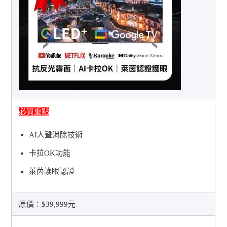
必買重點
AI人聲消除技術
卡拉OK功能
萊茵護眼認證
原價：
$39,999元