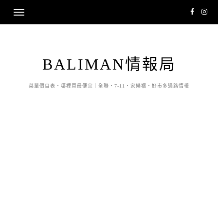
BALIMAN情報局
菜單價目表・哪裡買最便宜｜全聯・7-11・家樂福・好市多通路情報