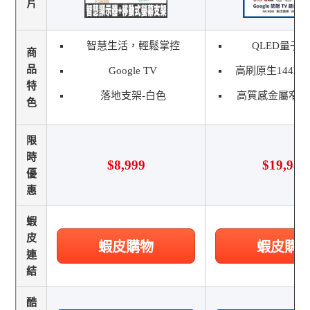
片
智慧生活，輕鬆掌控
QLED量子
商
品
Google TV
高刷原生144H
特
落地支架-白色
高質感金屬窄邊
色
限
時
$8,999
$19,988
優
惠
蝦
皮
蝦皮購物
蝦皮購
連
結
酷