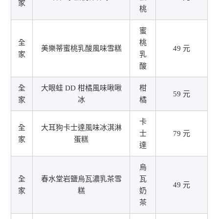
家
桃
蜜
全
桃
美樂蒂蜜桃乳酸風味雪糕
49 元
家
乳
酸
全
大眼蛙 DD 柑橘風味啾啾
柑
59 元
家
冰
橘
卡
全
大耳狗卡士達風味冰淇淋
士
79 元
家
蛋糕
達
烏
全
春水堂岩鹽烏瓦濃乳茶雪
瓦
49 元
家
糕
奶
茶