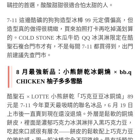
鷗控的首選，酸酸甜甜很適合怕太甜的人。
7-11 這邊酷礦的狗狗造型冰棒 99 元定價偏高，但
造型真的做得很精緻，買來拍照打卡再吃掉滿划算
的。COLD STONE 木瓜牛奶 QQ 冰淇淋限定在酷
聖石複合門市才有，不是每間 7-11 都買得到，出門
前建議先查門市。
8 月最強新品：小熊餅乾冰銅燒 × bb.q
CHICKEN 柚子多多雪酪
酷聖石 × LOTTE 小熊餅乾「巧克豆豆冰銅燒」89
元是 7-11 今年夏天最吸睛的聯名冰品，6 月 19 日
上市後一直賣到現在還沒退燒。外層是鬆軟的銅燒
餅皮，裡面是濃郁巧克力冰淇淋拌入黑巧克力豆，
吃起來口感很有層次——餅皮的鬆軟配上巧克力豆