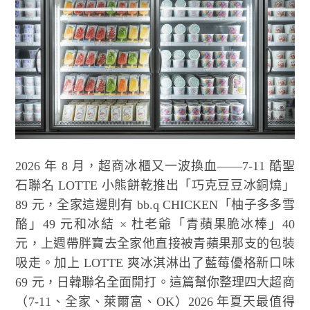
2026 年 8 月，超商冰櫃又一波換血——7-11 酷聖
石聯名 LOTTE 小熊餅乾推出「巧克豆豆冰銅燒」
89 元，全家這邊則有 bb.q CHICKEN「柚子多多雪
酪」49 元和冰結 × 杜老爺「青蘋果脆冰棒」40
元，上週帶胖寶去全家他直接被青蘋果那支的包裝
吸走。加上 LOTTE 爽冰淇淋出了藍莓優格新口味
69 元，日韓聯名全面開打。這篇幫你整理四大超商
（7-11、全家、萊爾富、OK）2026 年夏天最值得