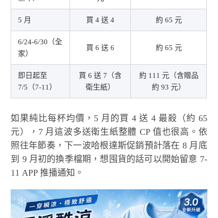
5 月
買 4 送 4
約 65 元
6/24-6/30（全
買 6 送 6
約 65 元
家）
即日起至
買 6 送 7（含
約 111 元（含贈品
7/5（7-11）
衛生紙）
約 93 元）
如果純比每杯均價，5 月的買 4 送 4 最殺（約 65
元），7 月這波多送衛生紙整體 CP 值也很高。依
照往年節奏，下一波哈根達斯促銷預計落在 8 月底
到 9 月初的換季檔期，想囤貨的話可以開始留意 7-
11 APP 推播通知。