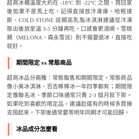
超商冰櫃溫度大約在 -18°C 到 -22°C 之間，買回家
後如果不是馬上吃，記得直接放冷凍庫。哈根達
斯、COLD STONE 這類高乳脂冰淇淋建議從冷凍
取出後放室溫 3-5 分鐘再吃，口感會更滑順。雪糕
類（MELONA、森永雪派）則不需要退冰，直接吃
就好。
期間限定 vs 常態商品
超商冰品分兩種：常態販售和期間限定。常態商品
像小美冰淇淋、百吉棒棒冰一年四季都有；期間限
定像聯名冰、季節口味通常只賣 2-3 個月就下架。
如果吃到喜歡的限定品，建議趁還有的時候多買幾
支囤起來，下架後通常要等明年同期才可能回歸。
冰品成分怎麼看