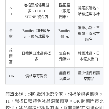
哈根達斯優惠最
酷聖霜
7-
蜷尾家聯名、
多、COLD
（限定
11
酷礦造型冰棒
STONE 複合店
門市）
蠟筆小新、三
全
Fami!ce 口味最多
Fami!ce
麗鷗、春水堂
家
元、聯名冰最多
49 元
聯名
萊
日韓進口冰品選擇
無自有
韓國冰品、日
爾
多
霜淇淋
本獨家進口
富
無自有
量少但偶有獨
OK
價格常有驚喜
霜淇淋
家商品
簡單來說：想吃霜淇淋選全家，想掃哈根達斯選 7-
11，想找日韓特色冰品選萊爾富。OK 超商門市比
較少，冰品選擇也相對有限，除非剛好在旁邊否則