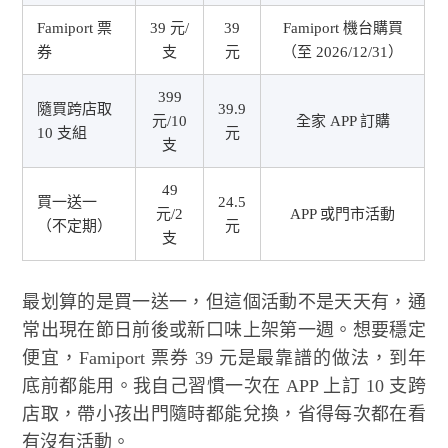
Famiport 票
39 元/
39
Famiport 機台購買
券
支
元
（至 2026/12/31）
399
隨買跨店取
39.9
元/10
全家 APP 訂購
10 支組
元
支
49
買一送一
24.5
元/2
APP 或門市活動
（不定期）
元
支
最划算的是買一送一，但這個活動不是天天有，通
常出現在節日前後或新口味上架第一週。想要穩定
便宜，Famiport 票券 39 元是最靠譜的做法，到年
底前都能用。我自己習慣一次在 APP 上訂 10 支跨
店取，帶小孩出門隨時都能兌換，省得每次都在看
有沒有活動。