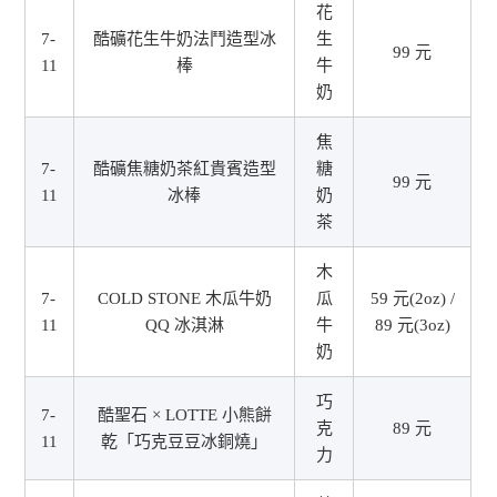
花
7-
酷礦花生牛奶法鬥造型冰
生
99 元
11
棒
牛
奶
焦
7-
酷礦焦糖奶茶紅貴賓造型
糖
99 元
11
冰棒
奶
茶
木
7-
COLD STONE 木瓜牛奶
瓜
59 元(2oz) /
11
QQ 冰淇淋
牛
89 元(3oz)
奶
巧
7-
酷聖石 × LOTTE 小熊餅
克
89 元
11
乾「巧克豆豆冰銅燒」
力