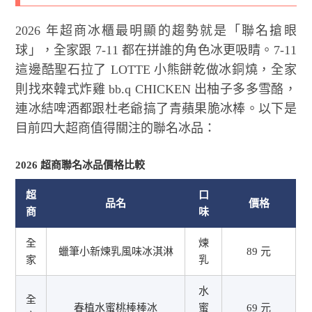
2026 年超商冰櫃最明顯的趨勢就是「聯名搶眼
球」，全家跟 7-11 都在拼誰的角色冰更吸睛。7-11
這邊酷聖石拉了 LOTTE 小熊餅乾做冰銅燒，全家
則找來韓式炸雞 bb.q CHICKEN 出柚子多多雪酪，
連冰結啤酒都跟杜老爺搞了青蘋果脆冰棒。以下是
目前四大超商值得關注的聯名冰品：
2026 超商聯名冰品價格比較
超
口
品名
價格
商
味
全
煉
蠟筆小新煉乳風味冰淇淋
89 元
家
乳
水
全
春植水蜜桃棒棒冰
蜜
69 元