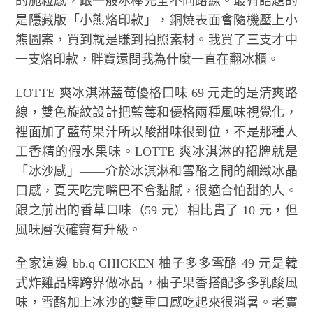
的脆粒感，跟一般冰棒完全不同路線。最有話題的
是隱藏版「小熊烙印款」，銅燒表面會隨機壓上小
熊圖案，買到就是賺到拍照素材。我買了三支才中
一支烙印款，胖寶還問我為什麼一直在翻冰櫃。
LOTTE 爽冰淇淋藍莓優格口味 69 元走的是清爽路
線，雙色旋紋設計把藍莓和優格兩種風味視覺化，
裡面加了藍莓果汁所以酸甜味很到位，不是那種人
工香精的假水果味。LOTTE 爽冰淇淋的招牌就是
「冰沙感」——介於冰淇淋和雪酪之間的細緻冰晶
口感，夏天吃完嘴巴不會黏膩，很適合怕甜的人。
跟之前出的香草口味（59 元）相比貴了 10 元，但
風味層次確實有升級。
全家這邊 bb.q CHICKEN 柚子多多雪酪 49 元是韓
式炸雞品牌跨界做冰品，柚子果香搭配多多乳酸風
味，雪酪加上冰沙的雙重口感吃起來很消暑。老實