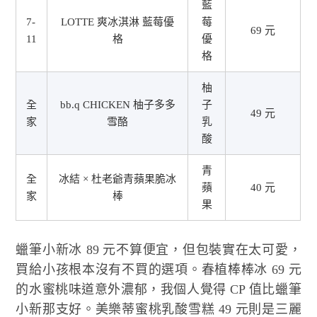
藍
7-
LOTTE 爽冰淇淋 藍莓優
莓
69 元
11
格
優
格
柚
全
bb.q CHICKEN 柚子多多
子
49 元
家
雪酪
乳
酸
青
全
冰結 × 杜老爺青蘋果脆冰
蘋
40 元
家
棒
果
蠟筆小新冰 89 元不算便宜，但包裝實在太可愛，
買給小孩根本沒有不買的選項。春植棒棒冰 69 元
的水蜜桃味道意外濃郁，我個人覺得 CP 值比蠟筆
小新那支好。美樂蒂蜜桃乳酸雪糕 49 元則是三麗