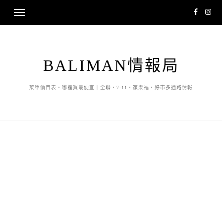
BALIMAN情報局
菜單價目表・哪裡買最便宜｜全聯・7-11・家樂福・好市多通路情報