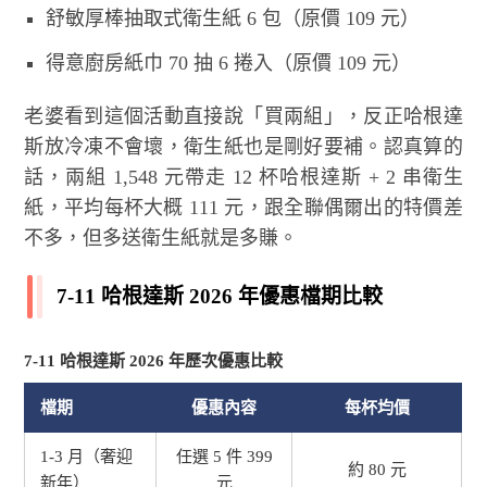
舒敏厚棒抽取式衛生紙 6 包（原價 109 元）
得意廚房紙巾 70 抽 6 捲入（原價 109 元）
老婆看到這個活動直接說「買兩組」，反正哈根達
斯放冷凍不會壞，衛生紙也是剛好要補。認真算的
話，兩組 1,548 元帶走 12 杯哈根達斯 + 2 串衛生
紙，平均每杯大概 111 元，跟全聯偶爾出的特價差
不多，但多送衛生紙就是多賺。
7-11 哈根達斯 2026 年優惠檔期比較
7-11 哈根達斯 2026 年歷次優惠比較
檔期
優惠內容
每杯均價
1-3 月（奢迎
任選 5 件 399
約 80 元
新年）
元