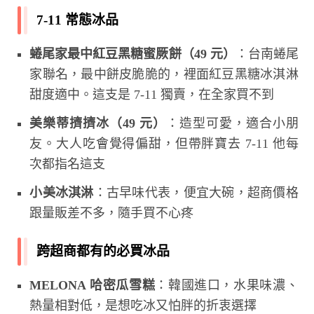
7-11 常態冰品
蜷尾家最中紅豆黑糖蜜厥餅（49 元）
：台南蜷尾
家聯名，最中餅皮脆脆的，裡面紅豆黑糖冰淇淋
甜度適中。這支是 7-11 獨賣，在全家買不到
美樂蒂擠擠冰（49 元）
：造型可愛，適合小朋
友。大人吃會覺得偏甜，但帶胖寶去 7-11 他每
次都指名這支
小美冰淇淋
：古早味代表，便宜大碗，超商價格
跟量販差不多，隨手買不心疼
跨超商都有的必買冰品
MELONA 哈密瓜雪糕
：韓國進口，水果味濃、
熱量相對低，是想吃冰又怕胖的折衷選擇