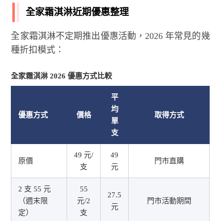
全家霜淇淋近期優惠整理
全家霜淇淋不定期推出優惠活動，2026 年常見的幾
種折扣模式：
全家霜淇淋 2026 優惠方式比較
平
均
優惠方式
價格
取得方式
單
支
49 元/
49
原價
門市直購
支
元
2 支 55 元
55
27.5
（週末限
元/2
門市活動期間
元
定）
支