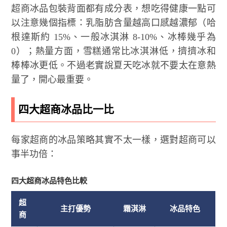
超商冰品包裝背面都有成分表，想吃得健康一點可
以注意幾個指標：乳脂肪含量越高口感越濃郁（哈
根達斯約 15%、一般冰淇淋 8-10%、冰棒幾乎為
0）；熱量方面，雪糕通常比冰淇淋低，擠擠冰和
棒棒冰更低。不過老實說夏天吃冰就不要太在意熱
量了，開心最重要。
四大超商冰品比一比
每家超商的冰品策略其實不太一樣，選對超商可以
事半功倍：
四大超商冰品特色比較
超
主打優勢
霜淇淋
冰品特色
商