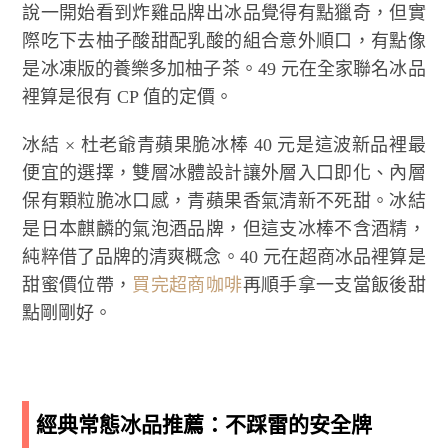
說一開始看到炸雞品牌出冰品覺得有點獵奇，但實
際吃下去柚子酸甜配乳酸的組合意外順口，有點像
是冰凍版的養樂多加柚子茶。49 元在全家聯名冰品
裡算是很有 CP 值的定價。
冰結 × 杜老爺青蘋果脆冰棒 40 元是這波新品裡最
便宜的選擇，雙層冰體設計讓外層入口即化、內層
保有顆粒脆冰口感，青蘋果香氣清新不死甜。冰結
是日本麒麟的氣泡酒品牌，但這支冰棒不含酒精，
純粹借了品牌的清爽概念。40 元在超商冰品裡算是
甜蜜價位帶，
買完超商咖啡
再順手拿一支當飯後甜
點剛剛好。
經典常態冰品推薦：不踩雷的安全牌