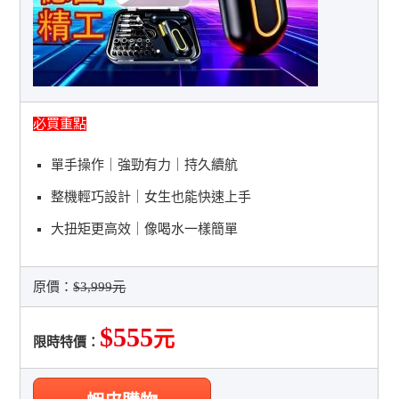
必買重點
單手操作｜強勁有力｜持久續航
整機輕巧設計｜女生也能快速上手
大扭矩更高效｜像喝水一樣簡單
原價：
$3,999元
$555
元
限時特價：