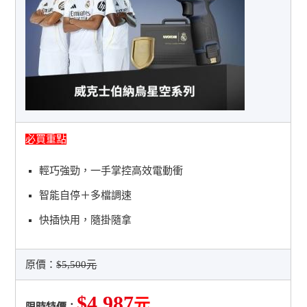
必買重點
輕巧強勁，一手掌控高效電動衝
智能自停＋多檔調速
快插快用，隨掛隨拿
原價：
$5,500元
$4,987
元
限時特價：