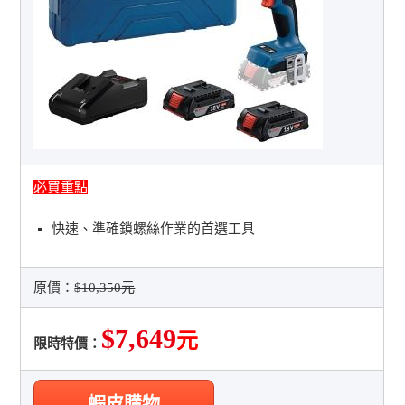
必買重點
快速、準確鎖螺絲作業的首選工具
原價：
$10,350元
$7,649
元
限時特價：
蝦皮購物