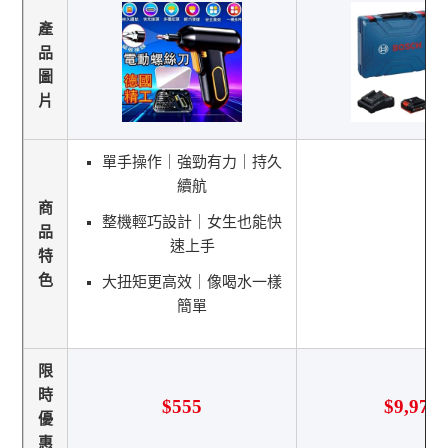
產
品
圖
片
單手操作｜強勁有力｜持久
續航
商
整機輕巧設計｜女生也能快
品
速上手
特
色
大扭矩更高效｜像喝水一樣
簡單
限
時
$555
$9,975
優
惠