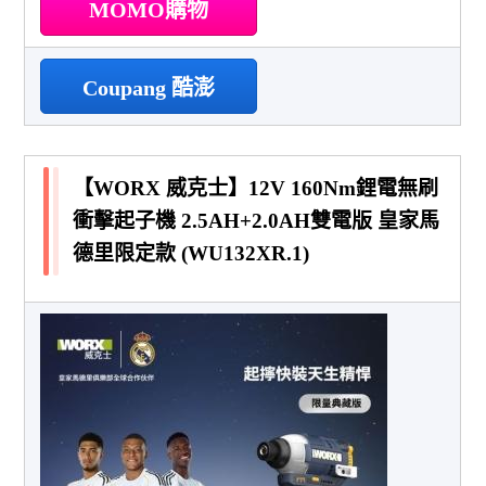
MOMO購物
Coupang 酷澎
【WORX 威克士】12V 160Nm鋰電無刷
衝擊起子機 2.5AH+2.0AH雙電版 皇家馬
德里限定款 (WU132XR.1)