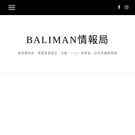
BALIMAN情報局
菜單價目表・哪裡買最便宜｜全聯・7-11・家樂福・好市多通路情報