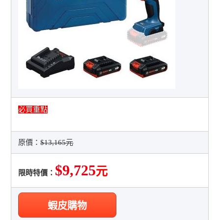
必買重點
原價：
$13,165元
$9,725
元
限時特價：
蝦皮購物