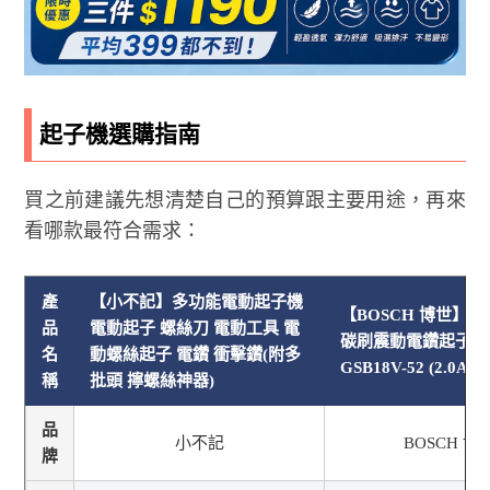
起子機選購指南
買之前建議先想清楚自己的預算跟主要用途，再來
看哪款最符合需求：
產
【小不記】多功能電動起子機
【BOSCH 博世】1
品
電動起子 螺絲刀 電動工具 電
碳刷震動電鑽起子機 
名
動螺絲起子 電鑽 衝擊鑽(附多
GSB18V-52 (2.0Ah*
稱
批頭 擰螺絲神器)
品
小不記
BOSCH 博
牌