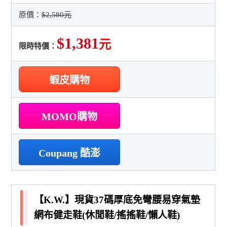
原價：
$2,580元
$1,381
元
限時特價：
蝦皮購物
MOMO購物
Coupang 酷澎
【K.W.】現貨37碼厚底免彎腰易穿氣墊
網布健走鞋(休閒鞋/搖搖鞋/懶人鞋)