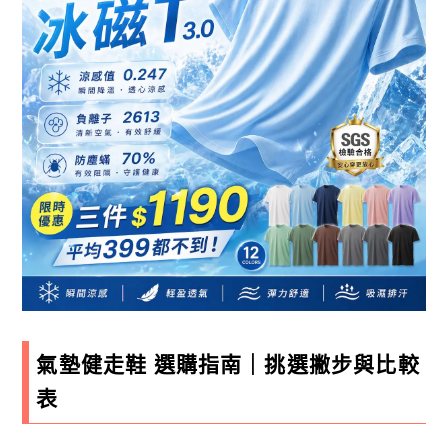
氣墊健走鞋 選購指南｜挑選撇步與比較
表