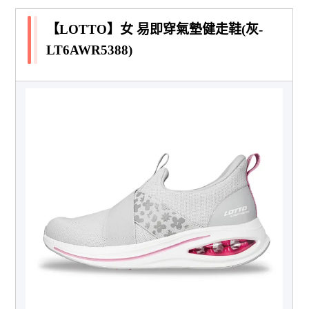
【LOTTO】女 易即穿氣墊健走鞋(灰-
LT6AWR5388)