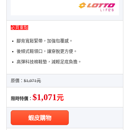
必買重點
腳背寬鬆緊帶，加強包覆感。
後傾式鞋領口，讓穿脫更方便。
高彈科技棉鞋墊，減輕足底負擔。
原價：
$1,071元
$1,071
元
限時特價：
蝦皮購物