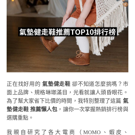
正在找好用的
氣墊健走鞋
卻不知道怎麼挑嗎？市
面上品牌、規格琳瑯滿目，光看就讓人頭昏眼花。
為了幫大家省下比價的時間，我特別整理了這篇
氣
墊健走鞋 推薦懶人包
，讓你一次掌握熱銷排行榜與
選購重點。
我親自研究了各大電商（MOMO、蝦皮、