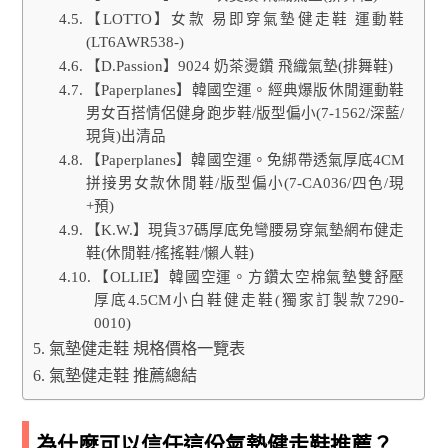
【LOTTO】女款 易即穿氣墊健走鞋 運動鞋
(LT6AWR538-)
【D.Passion】9024 奶茶燙鑽 飛織氣墊(排舞鞋)
【Paperplanes】韓國空運。經典爆版休閒運動鞋
男女百搭情侶健身跑步鞋/版型偏小(7-1562/深藍/
現貨)出清品
【Paperplanes】韓國空運。免綁帶透氣厚底4CM
拼接男女款休閒鞋/版型偏小(7-CA036/四色/現
+預)
【K.W.】現貨37碼厚底免彎腰易穿氣墊網布健走
鞋(休閒鞋/搖搖鞋/懶人鞋)
【OLLIE】韓國空運。方鑽太空棉氣墊雙舒壓
厚底4.5CM小白鞋健走鞋(獨家訂製款7290-
0010)
氣墊健走鞋 規格價格一覽表
氣墊健走鞋 推薦總結
為什麼可以信任這份氣墊健走鞋推薦？