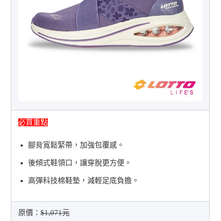
必買重點
腳背寬鬆緊帶，加強包覆感。
後傾式鞋領口，讓穿脫更方便。
高彈科技棉鞋墊，減輕足底負擔。
原價：
$1,071元