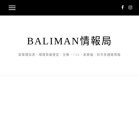
BALIMAN情報局
菜單價目表・哪裡買最便宜｜全聯・7-11・家樂福・好市多通路情報