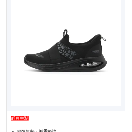
必買重點
輕彈氣墊，避震舒適