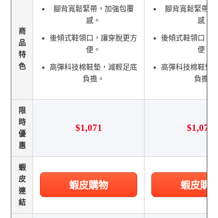
腳背寬鬆緊帶，加強包覆
腳背寬鬆緊帶，
感。
感。
商
後傾式鞋領口，讓穿脫更方
後傾式鞋領口，
品
便。
便。
特
色
高彈科技棉鞋墊，減輕足底
高彈科技棉鞋墊
負擔。
負擔。
限
時
$1,071
$1,071
優
惠
蝦
皮
蝦皮購物
蝦皮購
連
結