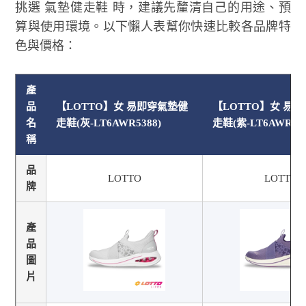
挑選 氣墊健走鞋 時，建議先釐清自己的用途、預
算與使用環境。以下懶人表幫你快速比較各品牌特
色與價格：
產
品
【LOTTO】女 易即穿氣墊健
【LOTTO】女 易
名
走鞋(灰-LT6AWR5388)
走鞋(紫-LT6AWR538
稱
品
LOTTO
LOTTO
牌
產
品
圖
片