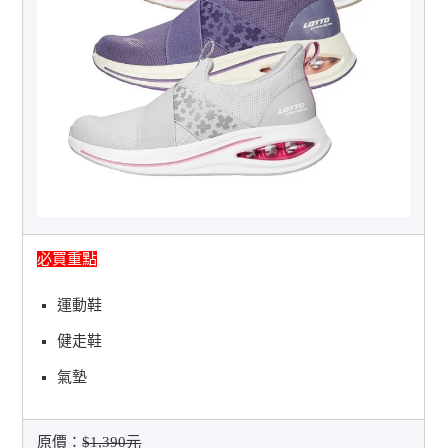
必買重點
運動鞋
健走鞋
氣墊
原價：
$1,390元