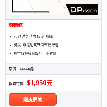
必買重點
9024 戶外排舞鞋 灰 飛織
燙鑽+飛織透氣鞋面輕便舒適
真空氣墊緩震設計，不累腳
原價：
$1,950元
$1,950
元
限時特價：
蝦皮購物