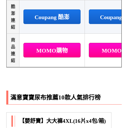
酷
澎
Coupang 酷澎
Coupang
連
結
商
品
MOMO購物
MOMO
連
結
滿意寶寶尿布推薦10款人氣排行榜
【嬰舒寶】大大褲4XL(16片x4包/箱)