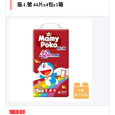
版-L號 44片x4包x1箱
必買重點