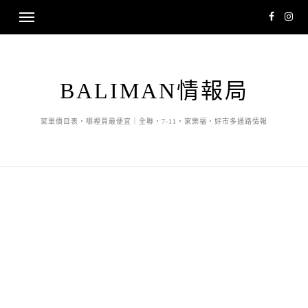
BALIMAN情報局
菜單價目表・哪裡買最便宜｜全聯・7-11・家樂福・好市多通路情報