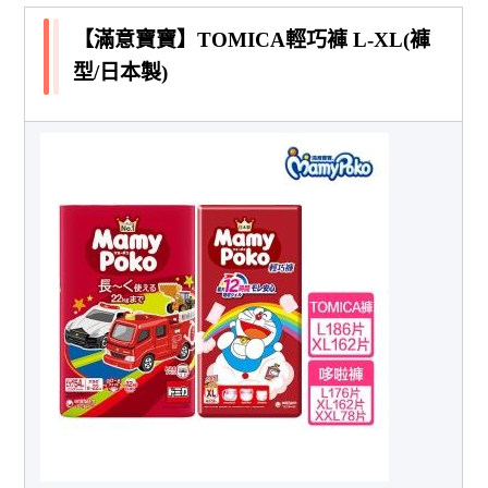
【滿意寶寶】TOMICA輕巧褲 L-XL(褲
型/日本製)