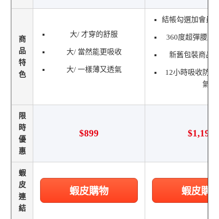
結帳勾選加會員
大/ 才穿的舒服
360度超彈腰腿
商
品
大/ 當然能更吸收
新舊包裝商品
特
大/ 一樣薄又透氣
12小時吸收防
色
氣
限
時
$899
$1,198
優
惠
蝦
皮
蝦皮購物
蝦皮購
連
結