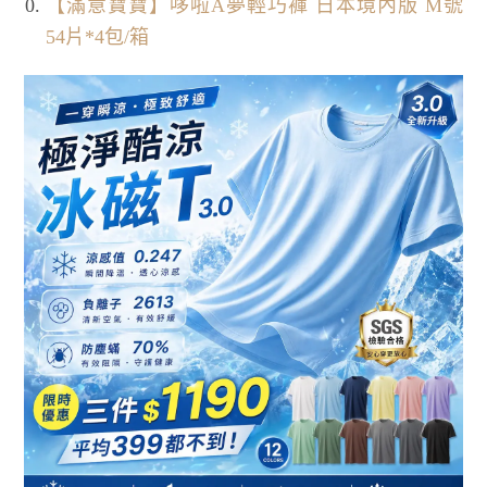
【滿意寶寶】哆啦A夢輕巧褲 日本境內版 M號
54片*4包/箱