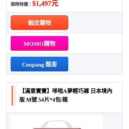
$1,497元
限時特價：
蝦皮購物
MOMO購物
Coupang 酷澎
【滿意寶寶】哆啦A夢輕巧褲 日本境內
版 M號 54片*4包/箱