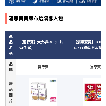
滿意寶寶尿布選購懶人包
產
品
【嬰舒寶】大大褲4XL(16片
【滿意寶寶】TOMI
名
x4包/箱)
L-XL(褲型/日本製)
稱
品
嬰舒寶
滿意寶寶
牌
產
品
圖
片