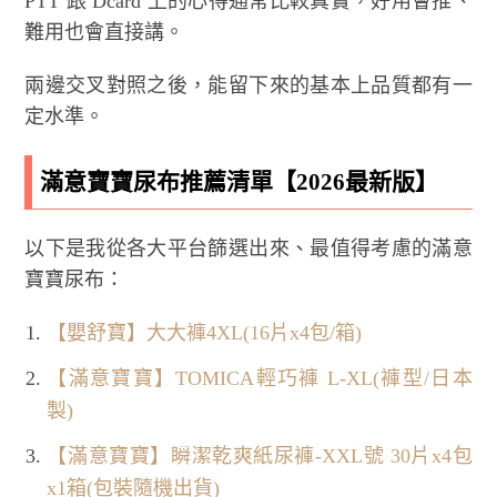
PTT 跟 Dcard 上的心得通常比較真實，好用會推、
難用也會直接講。
兩邊交叉對照之後，能留下來的基本上品質都有一
定水準。
滿意寶寶尿布推薦清單【2026最新版】
以下是我從各大平台篩選出來、最值得考慮的滿意
寶寶尿布：
【嬰舒寶】大大褲4XL(16片x4包/箱)
【滿意寶寶】TOMICA輕巧褲 L-XL(褲型/日本
製)
【滿意寶寶】瞬潔乾爽紙尿褲-XXL號 30片x4包
x1箱(包裝隨機出貨)