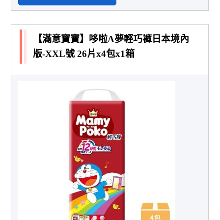
【滿意寶寶】哆啦A夢輕巧褲日本境內
版-XXL號 26片x4包x1箱