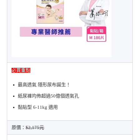
必買重點
最高透氣 隱形尿布誕生！
紙尿褲均佈超過50億個透氣孔
黏貼型 6-11kg 適用
原價：
$2,175元