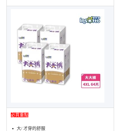
必買重點
大/ 才穿的舒服