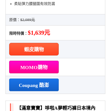
柔貼彈力腰腿圍有效防漏
原價：
$2,089元
$1,639元
限時特價：
蝦皮購物
MOMO購物
Coupang 酷澎
【滿意寶寶】哆啦A夢輕巧褲日本境內