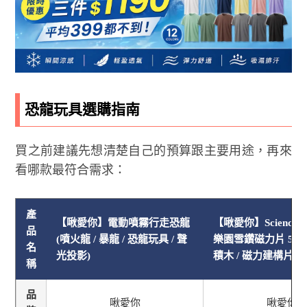
恐龍玩具選購指南
買之前建議先想清楚自己的預算跟主要用途，再來
看哪款最符合需求：
產
【啾愛你】電動噴霧行走恐龍
【啾愛你】ScienceB
品
(噴火龍 / 暴龍 / 恐龍玩具 / 聲
樂園雪鑽磁力片 54片
名
光投影)
積木 / 磁力建構片)
稱
品
啾愛你
啾愛你