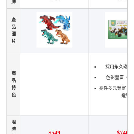
牌
產
品
圖
片
採用永久磁鐵
商
色彩豐富，透
品
特
零件多元豐富，
色
造型
限
時
$549
$740