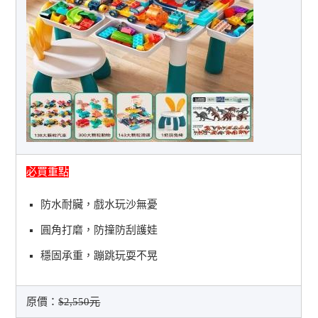
必買重點
防水耐臟，戲水玩沙無憂
圓角打磨，防撞防刮護娃
穩固承重，蹦跳玩耍不晃
原價：
$2,550元