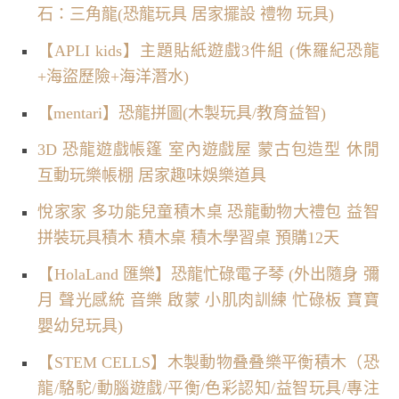
石：三角龍(恐龍玩具 居家擺設 禮物 玩具)
【APLI kids】主題貼紙遊戲3件組 (侏羅紀恐龍
+海盜歷險+海洋潛水)
【mentari】恐龍拼圖(木製玩具/教育益智)
3D 恐龍遊戲帳篷 室內遊戲屋 蒙古包造型 休閒
互動玩樂帳棚 居家趣味娛樂道具
悅家家 多功能兒童積木桌 恐龍動物大禮包 益智
拼裝玩具積木 積木桌 積木學習桌 預購12天
【HolaLand 匯樂】恐龍忙碌電子琴 (外出隨身 彌
月 聲光感統 音樂 啟蒙 小肌肉訓練 忙碌板 寶寶
嬰幼兒玩具)
【STEM CELLS】木製動物叠叠樂平衡積木（恐
龍/駱駝/動腦遊戲/平衡/色彩認知/益智玩具/專注