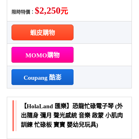
$2,250
元
限時特價：
蝦皮購物
MOMO購物
Coupang 酷澎
【HolaLand 匯樂】恐龍忙碌電子琴 (外
出隨身 彌月 聲光感統 音樂 啟蒙 小肌肉
訓練 忙碌板 寶寶 嬰幼兒玩具)