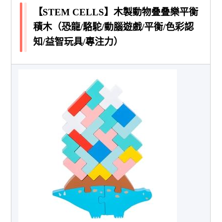
【STEM CELLS】木製動物叠叠樂平衡
積木（恐龍/駱駝/動腦遊戲/平衡/色彩認
知/益智玩具/專注力）