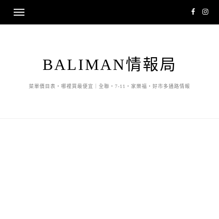
BALIMAN情報局
菜單價目表・哪裡買最便宜｜全聯・7-11・家樂福・好市多通路情報