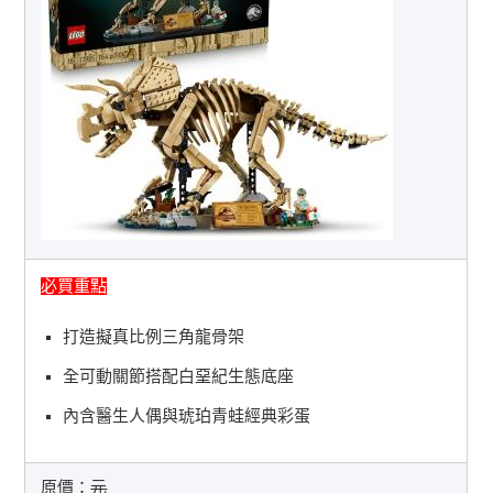
必買重點
打造擬真比例三角龍骨架
全可動關節搭配白堊紀生態底座
內含醫生人偶與琥珀青蛙經典彩蛋
原價：
元