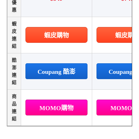
優
惠
蝦
皮
蝦皮購物
蝦皮購
連
結
酷
澎
Coupang 酷澎
Coupang
連
結
商
品
MOMO購物
MOMO
連
結