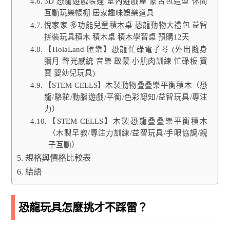
3D 恐龍遊戲帳篷 室內遊戲屋 蒙古包造型 休閒
互動玩樂帳棚 居家趣味娛樂道具
悅家家 多功能兒童積木桌 恐龍動物大禮包 益智
拼裝玩具積木 積木桌 積木學習桌 預購12天
【HolaLand 匯樂】恐龍忙碌電子琴 (外出隨身
彌月 聲光感統 音樂 啟蒙 小肌肉訓練 忙碌板 寶
寶 嬰幼兒玩具)
【STEM CELLS】木製動物叠叠樂平衡積木（恐
龍/駱駝/動腦遊戲/平衡/色彩認知/益智玩具/專注
力）
【STEM CELLS】木製恐龍叠叠樂平衡積木
（木製早教/專注力訓練/益智玩具/手眼協調/親
子互動）
規格與價格比較表
結語
恐龍玩具怎麼挑才不踩雷？