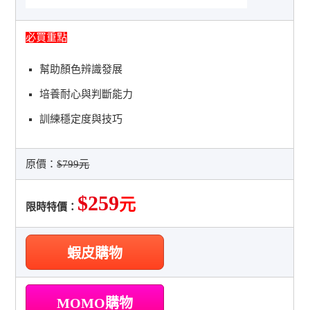
必買重點
幫助顏色辨識發展
培養耐心與判斷能力
訓練穩定度與技巧
原價：
$799元
$259
元
限時特價：
蝦皮購物
MOMO購物