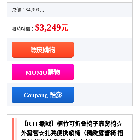
原價：
$4,999元
$3,249
元
限時特價：
蝦皮購物
MOMO購物
Coupang 酷澎
【R.H 獵戰】楠竹可折叠椅子靠背椅☆
外露营☆扎凳便携躺椅（精緻露營椅 摺