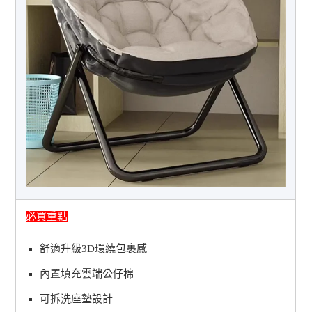
必買重點
舒適升級3D環繞包裹感
內置填充雲端公仔棉
可拆洗座墊設計