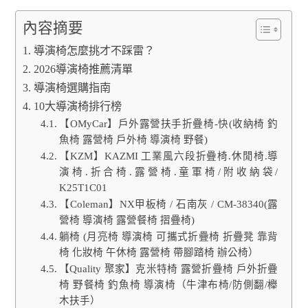
內容摘要
導演椅怎麼挑才不踩雷？
2026導演椅推薦清單
導演椅選購指南
10大導演椅排行榜
【OMyCar】戶外露營扶手折疊椅-快(收納椅 釣
魚椅 露營椅 戶外椅 導演椅 野餐)
【KZM】KAZMI 工業風六段折疊椅.休閒椅.導
演椅.折合椅.露營椅.童軍椅/附收納袋/
K25T1C01
【Coleman】NX甲板椅 / 石南灰 / CM-38340(露
營椅 導演椅 露營餐椅 摺疊椅)
躺椅 (月亮椅 導演椅 可攜式折疊椅 折疊凳 靠背
椅 化妝椅 午休椅 露營椅 帶腳踏椅 辦公椅）
【Quality 聚家】克米特椅 露營折疊椅 戶外折疊
椅 野餐椅 釣魚椅 導演椅（牛津布椅/防側翻/櫸
木扶手）