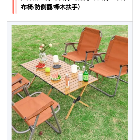
布椅/防側翻/櫸木扶手）