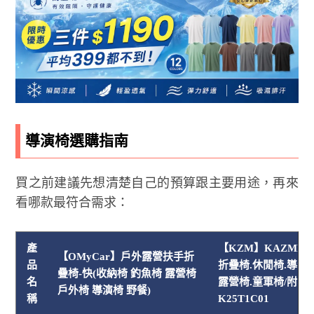
導演椅選購指南
買之前建議先想清楚自己的預算跟主要用途，再來
看哪款最符合需求：
產
【KZM】KAZMI 
【OMyCar】戶外露營扶手折
品
折疊椅.休閒椅.導演椅
疊椅-快(收納椅 釣魚椅 露營椅
名
露營椅.童軍椅/附收
戶外椅 導演椅 野餐)
稱
K25T1C01