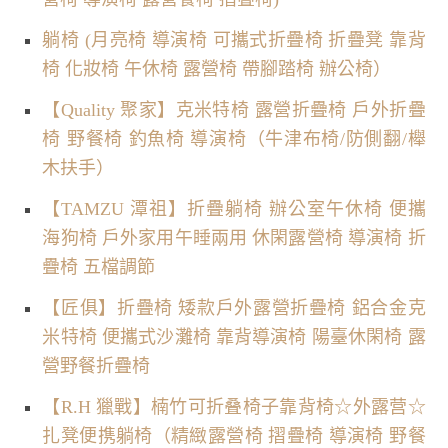
躺椅 (月亮椅 導演椅 可攜式折疊椅 折疊凳 靠背
椅 化妝椅 午休椅 露營椅 帶腳踏椅 辦公椅）
【Quality 聚家】克米特椅 露營折疊椅 戶外折疊
椅 野餐椅 釣魚椅 導演椅（牛津布椅/防側翻/櫸
木扶手）
【TAMZU 潭祖】折疊躺椅 辦公室午休椅 便攜
海狗椅 戶外家用午睡兩用 休閑露營椅 導演椅 折
疊椅 五檔調節
【匠俱】折疊椅 矮款戶外露營折疊椅 鋁合金克
米特椅 便攜式沙灘椅 靠背導演椅 陽臺休閑椅 露
營野餐折疊椅
【R.H 獵戰】楠竹可折叠椅子靠背椅☆外露营☆
扎凳便携躺椅（精緻露營椅 摺疊椅 導演椅 野餐