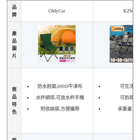
品
OMyCar
KZM
牌
產
品
圖
片
防水耐磨,600D牛津布
可生活防
商
品
水杯網架,可放水杯手機
可拆卸頭
特
附收納袋,方便攜帶
承重量 100
色