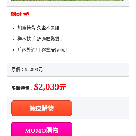
必買重點
加寬椅背 久坐不累腰
櫸木扶手 舒適放鬆雙手
戶內外通用 露營居家兩用
原價：
$2,899元
$2,039
元
限時特價：
蝦皮購物
MOMO購物