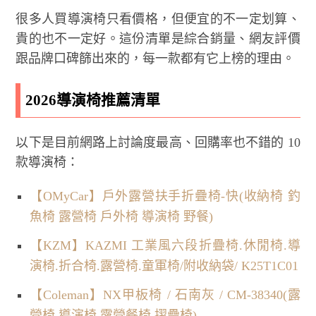
很多人買導演椅只看價格，但便宜的不一定划算、
貴的也不一定好。這份清單是綜合銷量、網友評價
跟品牌口碑篩出來的，每一款都有它上榜的理由。
2026導演椅推薦清單
以下是目前網路上討論度最高、回購率也不錯的 10
款導演椅：
【OMyCar】戶外露營扶手折疊椅-快(收納椅 釣
魚椅 露營椅 戶外椅 導演椅 野餐)
【KZM】KAZMI 工業風六段折疊椅.休閒椅.導
演椅.折合椅.露營椅.童軍椅/附收納袋/ K25T1C01
【Coleman】NX甲板椅 / 石南灰 / CM-38340(露
營椅 導演椅 露營餐椅 摺疊椅)