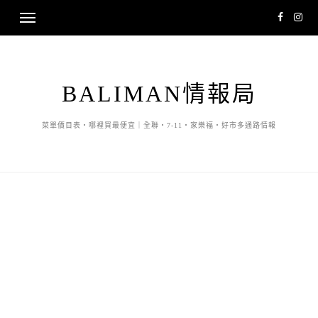
BALIMAN情報局
菜單價目表・哪裡買最便宜｜全聯・7-11・家樂福・好市多通路情報