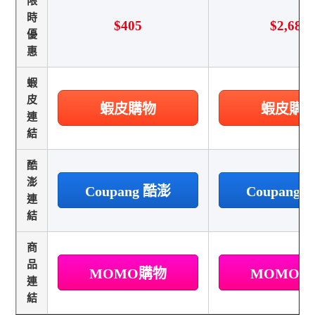
限
時
$405
$2,680
優
惠
蝦
皮
蝦皮購物
蝦皮購
連
結
酷
澎
Coupang 酷澎
Coupang
連
結
商
品
MOMO購物
MOMO
連
結