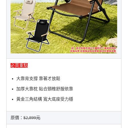
必買重點
大靠背支撐 靠著才放鬆
加厚大靠枕 貼合頸椎舒服依靠
黃金三角結構 寬大底座受力穩
原價：
$2,899元