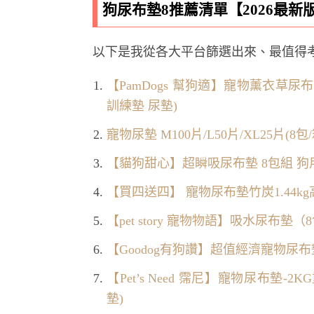
狗尿布墊8推薦清單【2026最新
以下是我從各大平台篩選出來、最值得
【PamDogs 幫狗適】寵物薰衣草尿布墊
訓練墊 尿墊)
寵物尿墊 M100片/L50片/XL25片(8包/
【貓狗甜心】超瞬吸尿布墊 8包組 狗用(
【買四送四】 寵物尿布墊竹炭1.44k
【pet story 寵物物語】吸水尿布墊（
【Goodog有狗讚】超值經濟寵物尿布墊-8
【Pet’s Need 霈尼】寵物尿布墊-2
墊)