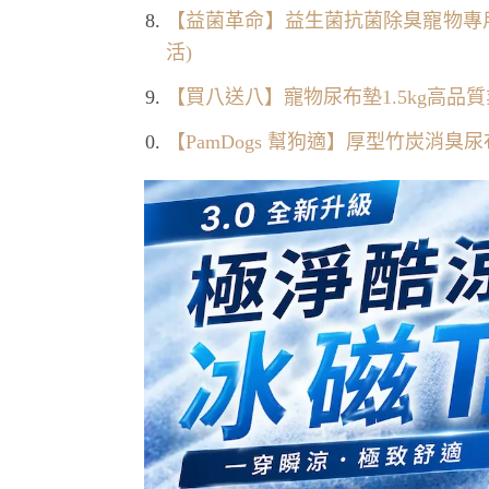
【益菌革命】益生菌抗菌除臭寵物專用尿布墊
活)
【買八送八】寵物尿布墊1.5kg高品質業
【PamDogs 幫狗適】厚型竹炭消臭