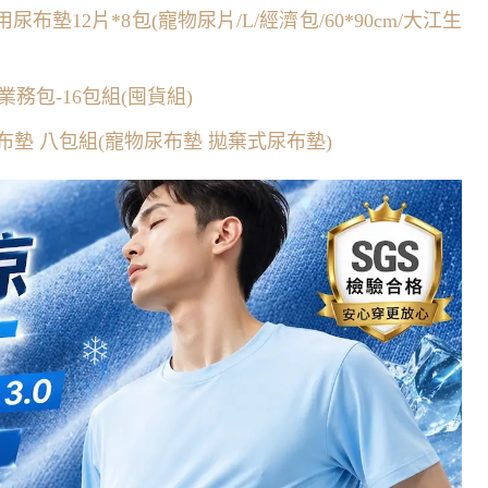
12片*8包(寵物尿片/L/經濟包/60*90cm/大江生
務包-16包組(囤貨組)
尿布墊 八包組(寵物尿布墊 拋棄式尿布墊)