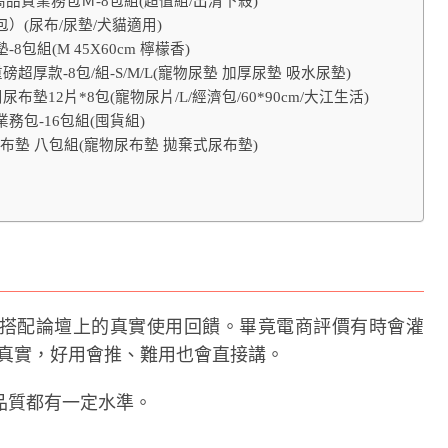
高品質業務包Ｍ-8包組(超值組/出清下殺)
8包）(尿布/尿墊/犬貓適用)
包組(M 45X60cm 檸檬香)
G重磅超厚款-8包/組-S/M/L(寵物尿墊 加厚尿墊 吸水尿墊)
12片*8包(寵物尿片/L/經濟包/60*90cm/大江生活)
務包-16包組(囤貨組)
尿布墊 八包組(寵物尿布墊 拋棄式尿布墊)
搭配論壇上的真實使用回饋。畢竟電商評價有時會灌
常比較真實，好用會推、難用也會直接講。
品質都有一定水準。