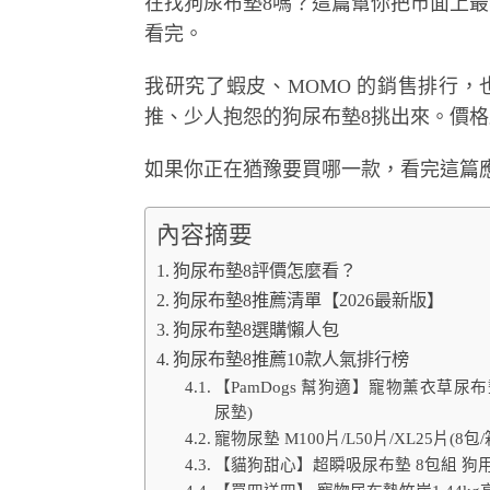
在找狗尿布墊8嗎？這篇幫你把市面上最
看完。
我研究了蝦皮、MOMO 的銷售排行，也爬
推、少人抱怨的狗尿布墊8挑出來。價
如果你正在猶豫要買哪一款，看完這篇
內容摘要
狗尿布墊8評價怎麼看？
狗尿布墊8推薦清單【2026最新版】
狗尿布墊8選購懶人包
狗尿布墊8推薦10款人氣排行榜
【PamDogs 幫狗適】寵物薰衣草尿布墊
尿墊)
寵物尿墊 M100片/L50片/XL25片(8包/
【貓狗甜心】超瞬吸尿布墊 8包組 狗用(狗