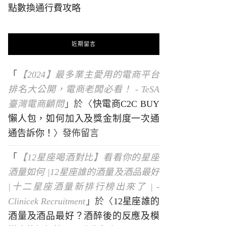
點數換通行費攻略
近期留言
「
【2024】最多業主愛用的電商平台
排名大公開，電商老闆必看！ - TeSA
臺灣電商顧問
」於〈
快電商C2C BUY
懶人包，如何加入及獎金制度一次通
通告訴你！
〉發佈留言
「
【12星座喝酒對比】看看你的星座
酒量如何 |12星座誰的酒量及酒品最好
|十二星座酒量新排行榜出來了 | -
Clinicek Recruitment
」於〈
12星座誰的
酒量及酒品最好？酒醉後的反應及模