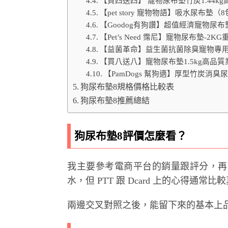
【買四送四】 寵物尿布墊竹炭1.44kg
【pet story 寵物物語】吸水尿布墊（
【Goodog有狗讚】超值經濟寵物尿布墊-8
【Pet’s Need 霈尼】寵物尿布墊-2K
【益菌革命】益生菌抗菌除臭寵物專用尿布墊
【買八送八】寵物尿布墊1.5kg高品質業
【PamDogs 幫狗適】厚型竹炭消臭
狗尿布墊8規格價格比較表
狗尿布墊8推薦總結
狗尿布墊8評價怎麼看？
我主要參考電商平台的銷量跟評分，再
水，但 PTT 跟 Dcard 上的心得通
兩邊交叉對照之後，能留下來的基本上