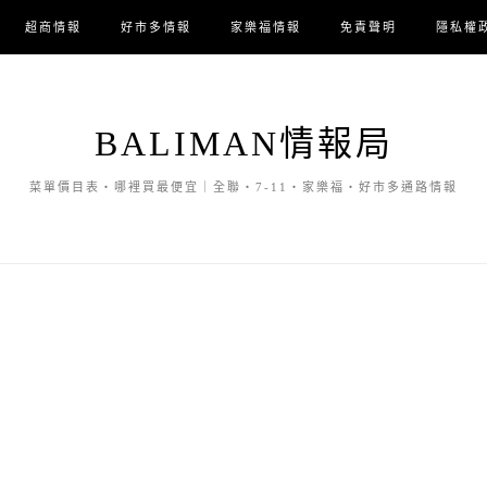
超商情報
好市多情報
家樂福情報
免責聲明
隱私權
BALIMAN情報局
菜單價目表・哪裡買最便宜｜全聯・7-11・家樂福・好市多通路情報