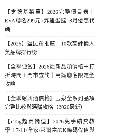
【肯德基菜單】2026完整價目表｜
EVA聯名299元+炸雞蛋撻+8月優惠代
碼
【2026】鹽昆布推薦｜10款高評價人
氣品牌排行榜
【全聯便當】2026最新品項價格＋打
折時間＋門市查詢｜高鐵聯名限定全
攻略
【全聯紹興酒價格】玉泉全系列品項
完整比較與選購攻略（2026最新）
【eTag超商儲值】2026免手續費教
學！7-11/全家/萊爾富/OK條碼儲值與