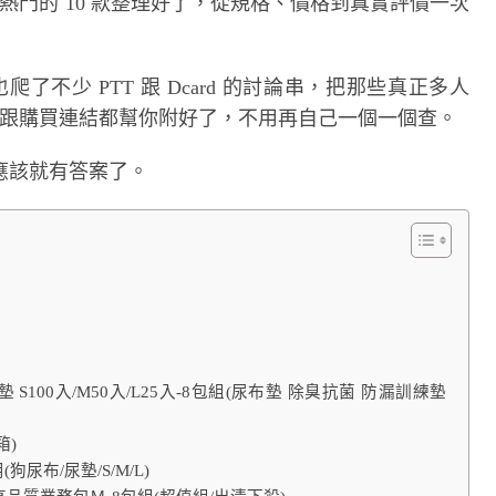
熱門的 10 款整理好了，從規格、價格到真實評價一次
了不少 PTT 跟 Dcard 的討論串，把那些真正多人
格跟購買連結都幫你附好了，不用再自己一個一個查。
應該就有答案了。
 S100入/M50入/L25入-8包組(尿布墊 除臭抗菌 防漏訓練墊
箱)
尿布/尿墊/S/M/L)