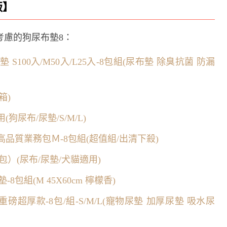
版】
考慮的狗尿布墊8：
 S100入/M50入/L25入-8包組(尿布墊 除臭抗菌 防漏
箱)
狗尿布/尿墊/S/M/L)
g高品質業務包Ｍ-8包組(超值組/出清下殺)
8包）(尿布/尿墊/犬貓適用)
包組(M 45X60cm 檸檬香)
KG重磅超厚款-8包/組-S/M/L(寵物尿墊 加厚尿墊 吸水尿