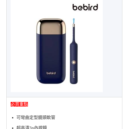
必買重點
可彎曲定型鏡頭軟管
超高清3p內視鏡