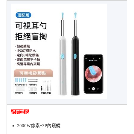
必買重點
2000W像素+3P內窺鏡