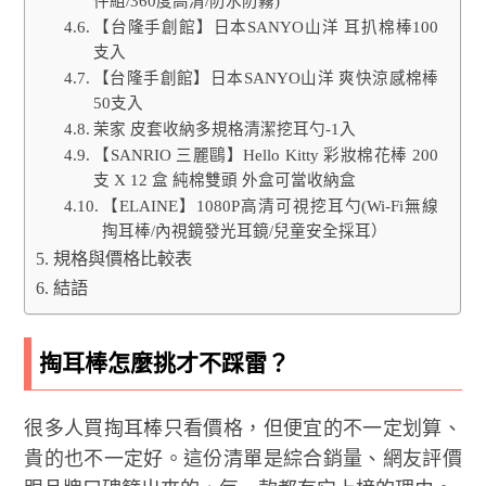
件組/360度高清/防水防霧)
【台隆手創館】日本SANYO山洋 耳扒棉棒100
支入
【台隆手創館】日本SANYO山洋 爽快涼感棉棒
50支入
茉家 皮套收納多規格清潔挖耳勺-1入
【SANRIO 三麗鷗】Hello Kitty 彩妝棉花棒 200
支 X 12 盒 純棉雙頭 外盒可當收納盒
【ELAINE】1080P高清可視挖耳勺(Wi-Fi無線
掏耳棒/內視鏡發光耳鏡/兒童安全採耳）
規格與價格比較表
結語
掏耳棒怎麼挑才不踩雷？
很多人買掏耳棒只看價格，但便宜的不一定划算、
貴的也不一定好。這份清單是綜合銷量、網友評價