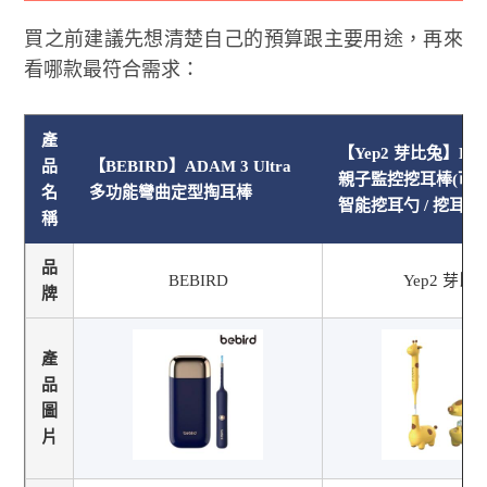
買之前建議先想清楚自己的預算跟主要用途，再來
看哪款最符合需求：
產
【Yep2 芽比兔】Eara
品
【BEBIRD】ADAM 3 Ultra
親子監控挖耳棒(可視
名
多功能彎曲定型掏耳棒
智能挖耳勺 / 挖耳朵
稱
品
BEBIRD
Yep2 芽比
牌
產
品
圖
片