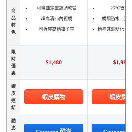
可彎曲定型鏡頭軟管
25°C智能
商
品
超高清3p內視鏡
鏡頭防水，清
特
可拆裝高精鑷子夾
精準感測變化，
色
限
時
$1,480
$1,980
優
惠
蝦
皮
蝦皮購物
蝦皮購
連
結
酷
澎
Coupang 酷澎
Coupang