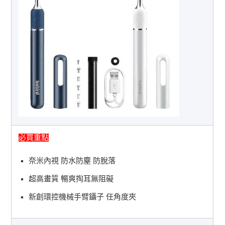
必買重點
奈米內視 防水防塵 防脫落
超高畫質 暢爽掏耳無阻礙
新創環控機械手臂鑷子 任角度夾