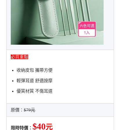
必買重點
收納皮包 攜帶方便
輕彈耳道 舒適按摩
優質材質 不傷耳道
原價：
$79元
$40
元
限時特價：