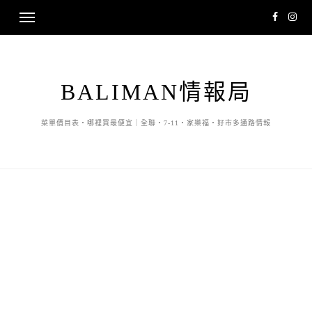
BALIMAN情報局
菜單價目表・哪裡買最便宜｜全聯・7-11・家樂福・好市多通路情報