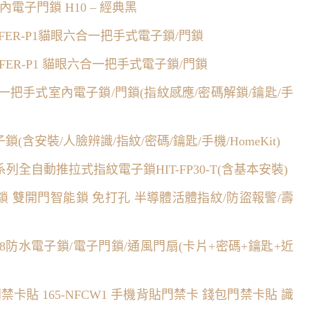
內電子門鎖 H10 – 經典黑
AFER-P1貓眼六合一把手式電子鎖/門鎖
AFER-P1 貓眼六合一把手式電子鎖/門鎖
 四合一把手式室內電子鎖/門鎖(指紋感應/密碼解鎖/鑰匙/手
/電子鎖(含安裝/人臉辨識/指紋/密碼/鑰匙/手機/HomeKit)
 誠系列全自動推拉式指紋電子鎖HIT-FP30-T(含基本安裝)
指紋鎖 雙開門智能鎖 免打孔 半導體活體指紋/防盜報警/壽
-IP68防水電子鎖/電子門鎖/通風門扇(卡片+密碼+鑰匙+近
禁卡貼 165-NFCW1 手機背貼門禁卡 錢包門禁卡貼 識