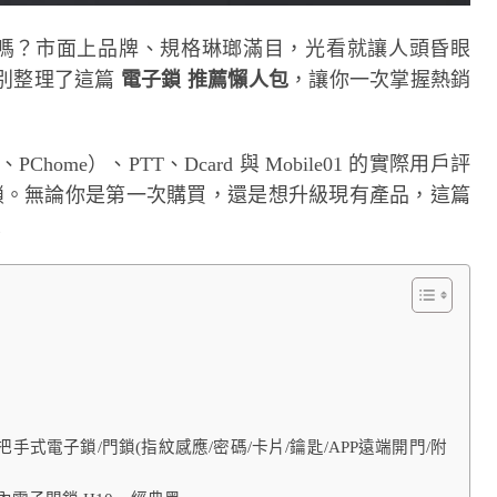
嗎？市面上品牌、規格琳瑯滿目，光看就讓人頭昏眼
別整理了這篇
電子鎖 推薦懶人包
，讓你一次掌握熱銷
me）、PTT、Dcard 與 Mobile01 的實際用戶評
子鎖。無論你是第一次購買，還是想升級現有產品，這篇
！
合一把手式電子鎖/門鎖(指紋感應/密碼/卡片/鑰匙/APP遠端開門/附