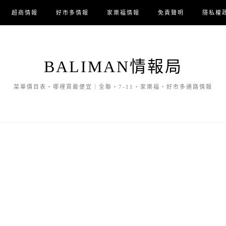
超商情報
好市多情報
家樂福情報
免責聲明
隱私權
BALIMAN情報局
菜單價目表・哪裡買最便宜｜全聯・7-11・家樂福・好市多通路情報