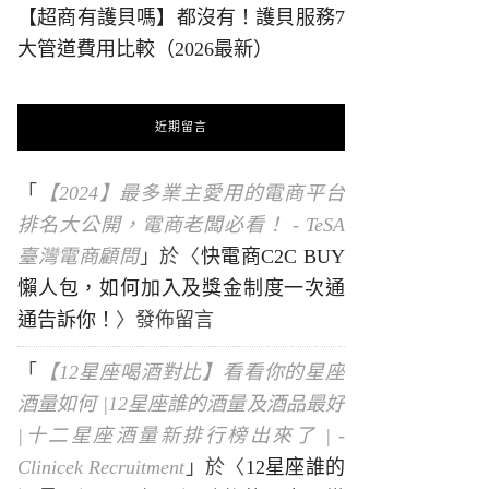
【超商有護貝嗎】都沒有！護貝服務7
大管道費用比較（2026最新）
近期留言
「
【2024】最多業主愛用的電商平台
排名大公開，電商老闆必看！ - TeSA
臺灣電商顧問
」於〈
快電商C2C BUY
懶人包，如何加入及獎金制度一次通
通告訴你！
〉發佈留言
「
【12星座喝酒對比】看看你的星座
酒量如何 |12星座誰的酒量及酒品最好
|十二星座酒量新排行榜出來了 | -
Clinicek Recruitment
」於〈
12星座誰的