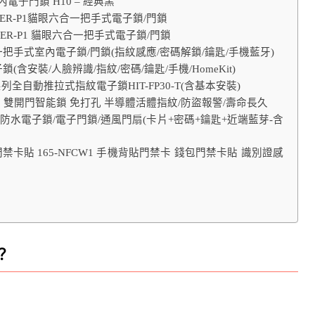
內電子門鎖 H10 – 經典黑
FER-P1貓眼六合一把手式電子鎖/門鎖
AFER-P1 貓眼六合一把手式電子鎖/門鎖
四合一把手式室內電子鎖/門鎖(指紋感應/密碼解鎖/鑰匙/手機藍牙)
/電子鎖(含安裝/人臉辨識/指紋/密碼/鑰匙/手機/HomeKit)
 誠系列全自動推拉式指紋電子鎖HIT-FP30-T(含基本安裝)
指紋鎖 雙開門智能鎖 免打孔 半導體活體指紋/防盜報警/壽命長久
IP68防水電子鎖/電子門鎖/通風門扇(卡片+密碼+鑰匙+近端藍芽-含
禁卡貼 165-NFCW1 手機背貼門禁卡 錢包門禁卡貼 識別證感
？