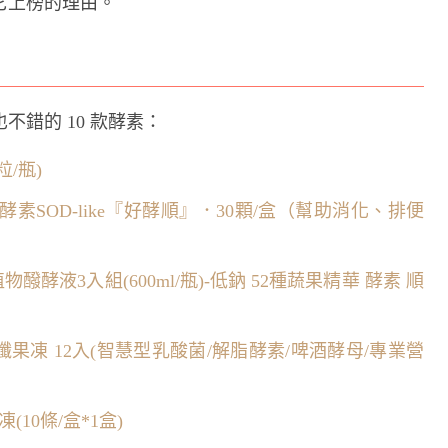
它上榜的理由。
錯的 10 款酵素：
粒/瓶)
SOD-like『好酵順』．30顆/盒（幫助消化、排便
物醱酵液3入組(600ml/瓶)-低鈉 52種蔬果精華 酵素 順
果凍 12入(智慧型乳酸菌/解脂酵素/啤酒酵母/專業營
10條/盒*1盒)