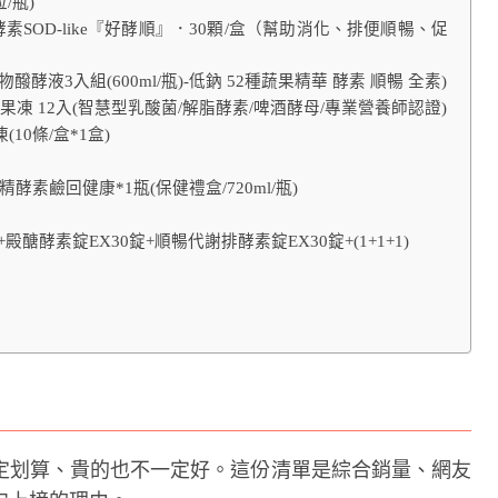
/瓶)
SOD-like『好酵順』．30顆/盒（幫助消化、排便順暢、促
物醱酵液3入組(600ml/瓶)-低鈉 52種蔬果精華 酵素 順暢 全素)
凍 12入(智慧型乳酸菌/解脂酵素/啤酒酵母/專業營養師認證)
0條/盒*1盒)
精酵素鹼回健康*1瓶(保健禮盒/720ml/瓶)
+殿醣酵素錠EX30錠+順暢代謝排酵素錠EX30錠+(1+1+1)
定划算、貴的也不一定好。這份清單是綜合銷量、網友