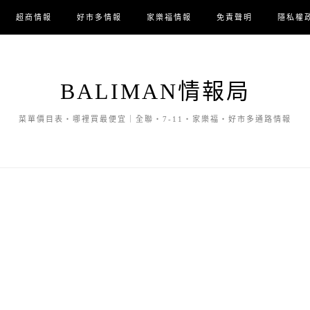
超商情報
好市多情報
家樂福情報
免責聲明
隱私權
BALIMAN情報局
菜單價目表・哪裡買最便宜｜全聯・7-11・家樂福・好市多通路情報