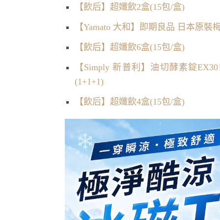
【飲后】超孅飲2盒(15包/盒)
【Yamato 大和】即期良品 日本原裝梅
【飲后】超孅飲6盒(15包/盒)
【Simply 新普利】油切酵素錠EX
(1+1+1)
【飲后】超孅飲4盒(15包/盒)