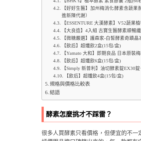
【BHK’s】植萃酵素 素食膠囊 2瓶(60粒
【好好生醫】加州梅消化酵素含蔬果酵素
進新陳代謝）
【ESSENTURE 大漢酵素】V52蔬果植
【大良造】4入組 古寶生醫酵素順暢纖果
【微糖嚴選】護森家-白皙酵素奇蹟晶凍(1
【飲后】超孅飲2盒(15包/盒)
【Yamato 大和】即期良品 日本原裝梅
【飲后】超孅飲6盒(15包/盒)
【Simply 新普利】油切酵素錠EX30錠
【飲后】超孅飲4盒(15包/盒)
規格與價格比較表
結語
酵素怎麼挑才不踩雷？
很多人買酵素只看價格，但便宜的不一