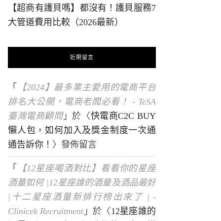
【超商有護貝嗎】都沒有！護貝服務7
大管道費用比較（2026最新）
近期留言
「
【2024】最多業主愛用的電商平台
排名大公開，電商老闆必看！ - TeSA
臺灣電商顧問
」於〈
快電商C2C BUY
懶人包，如何加入及獎金制度一次通
通告訴你！
〉發佈留言
「
【12星座喝酒對比】看看你的星座
酒量如何 |12星座誰的酒量及酒品最好
|十二星座酒量新排行榜出來了 | -
Clinicek Recruitment
」於〈
12星座誰的