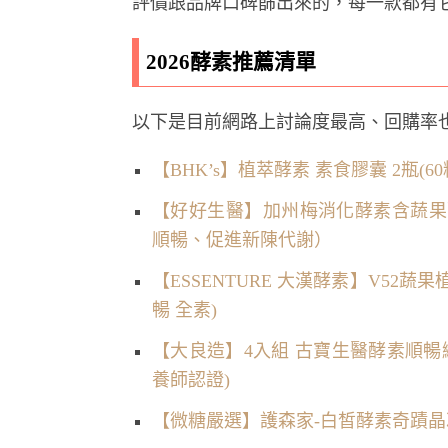
評價跟品牌口碑篩出來的，每一款都有
2026酵素推薦清單
以下是目前網路上討論度最高、回購率也不
【BHK’s】植萃酵素 素食膠囊 2瓶(60
【好好生醫】加州梅消化酵素含蔬果酵素
順暢、促進新陳代謝）
【ESSENTURE 大漢酵素】V52蔬果植
暢 全素)
【大良造】4入組 古寶生醫酵素順暢纖
養師認證)
【微糖嚴選】護森家-白皙酵素奇蹟晶凍(