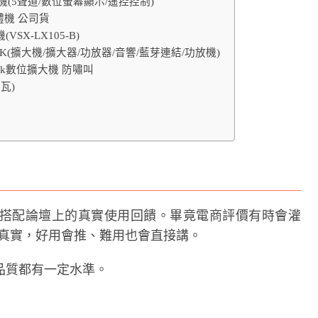
(5聲道/數位螢幕顯示/遙控控制)
一體機 公司貨
VSX-LX105-B)
OK(擴大機/擴大器/功放器/音響/藍芽連結/功放機)
拉ok數位擴大機 防嘯叫
瓦)
搭配論壇上的真實使用回饋。畢竟電商評價有時會灌
常比較真實，好用會推、難用也會直接講。
品質都有一定水準。