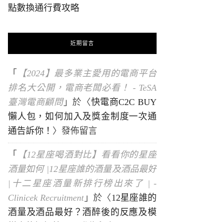
點數換通行費攻略
近期留言
「
【2024】最多業主愛用的電商平台
排名大公開，電商老闆必看！ - TeSA
臺灣電商顧問
」於〈
快電商C2C BUY
懶人包，如何加入及獎金制度一次通
通告訴你！
〉發佈留言
「
【12星座喝酒對比】看看你的星座
酒量如何 |12星座誰的酒量及酒品最好
|十二星座酒量新排行榜出來了 | -
Clinicek Recruitment
」於〈
12星座誰的
酒量及酒品最好？酒醉後的反應及模