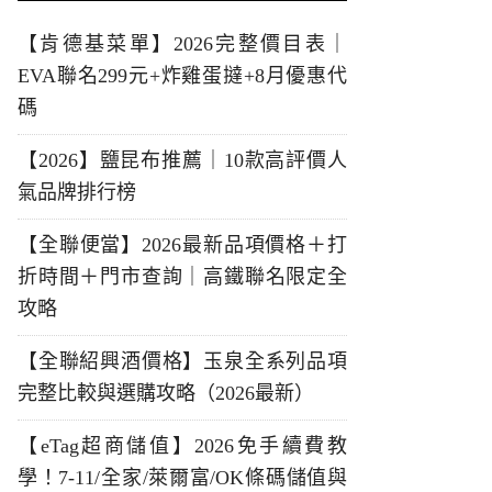
【肯德基菜單】2026完整價目表｜
EVA聯名299元+炸雞蛋撻+8月優惠代
碼
【2026】鹽昆布推薦｜10款高評價人
氣品牌排行榜
【全聯便當】2026最新品項價格＋打
折時間＋門市查詢｜高鐵聯名限定全
攻略
【全聯紹興酒價格】玉泉全系列品項
完整比較與選購攻略（2026最新）
【eTag超商儲值】2026免手續費教
學！7-11/全家/萊爾富/OK條碼儲值與