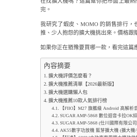
在找擴大機嗎？這篇幫你把市面上最熱門
完。
我研究了蝦皮、MOMO 的銷售排行，也爬
推、少人抱怨的擴大機挑出來。價格跟
如果你正在猶豫要買哪一款，看完這篇
內容摘要
擴大機評價怎麼看？
擴大機推薦清單【2026最新版】
擴大機選購懶人包
擴大機推薦10款人氣排行榜
【FIIO】M27 旗艦級 Android 高
SUGAR AMP-5868 數位迴音卡拉O
SUGAR AMP-5868 (仕川國際有
AK55數字功放機 藍芽擴大機 (擴大機