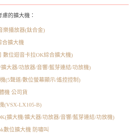
考慮的擴大機：
解析音樂播放器(鈦合金)
K綜合擴大機
限公司 數位迴音卡拉OK綜合擴大機)
/擴大器/功放器/音響/藍芽連結/功放機)
機(5聲道/數位螢幕顯示/遙控控制)
擴一體機 公司貨
(VSX-LX105-B)
OK(擴大機/擴大器/功放器/音響/藍芽連結/功放機)
拉ok數位擴大機 防嘯叫