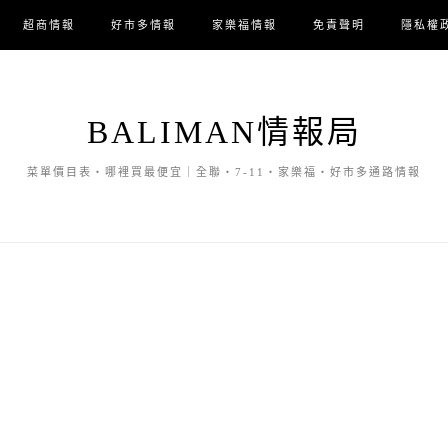
超商情報
好市多情報
家樂福情報
免責聲明
隱私權
BALIMAN情報局
菜單價目表・哪裡買最便宜｜全聯・7-11・家樂福・好市多通路情報