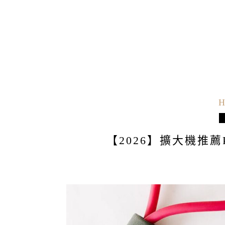
H
【2026】擴大機推