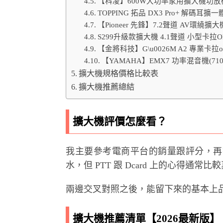
【科凌】600W大功率家用擴大機功放機
TOPPING 拓品 DX3 Pro+ 解碼耳擴
【Pioneer 先鋒】7.2聲道 AV環繞擴大機(
S299升級款擴大機 4.1聲道 小型卡拉
【金將科技】G\u0026M A2 專業卡
【YAMAHA】EMX7 功率混音機(710
擴大機規格價格比較表
擴大機推薦總結
擴大機評價怎麼看？
我主要參考電商平台的銷量跟評分，再
水，但 PTT 跟 Dcard 上的心得通
兩邊交叉對照之後，能留下來的基本上
擴大機推薦清單【2026最新版】