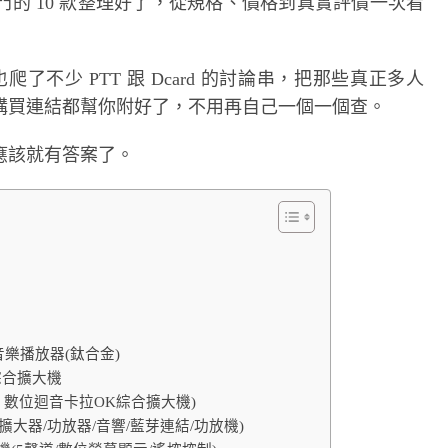
的 10 款整理好了，從規格、價格到真實評價一次看
了不少 PTT 跟 Dcard 的討論串，把那些真正多人
購買連結都幫你附好了，不用再自己一個一個查。
應該就有答案了。
解析音樂播放器(鈦合金)
K綜合擴大機
限公司 數位迴音卡拉OK綜合擴大機)
/擴大器/功放器/音響/藍芽連結/功放機)