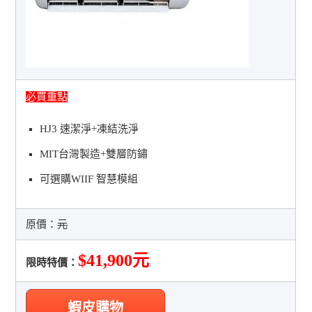
必買重點
HJ3 速潔淨+凍結洗淨
MIT台灣製造+雙層防鏽
可選購WIIF 智慧模組
原價：
元
$41,900元
限時特價：
蝦皮購物