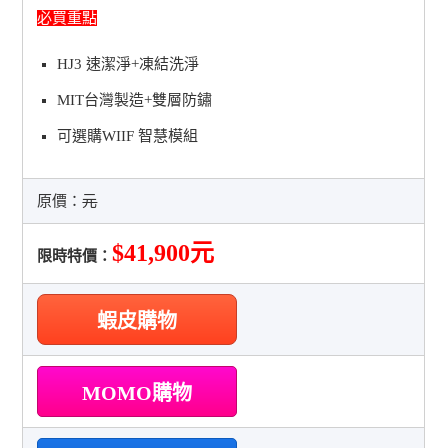
必買重點
HJ3 速潔淨+凍結洗淨
MIT台灣製造+雙層防鏽
可選購WIIF 智慧模組
原價：
元
$41,900元
限時特價：
蝦皮購物
MOMO購物