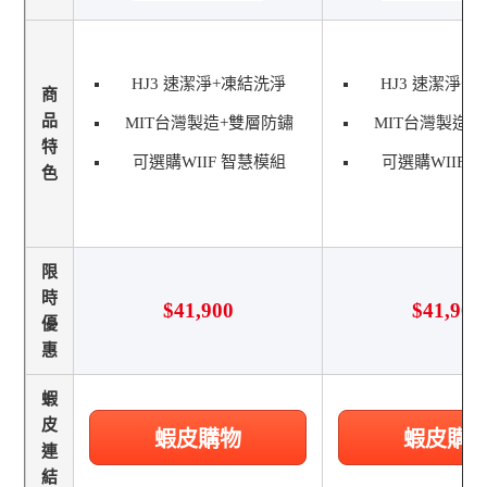
HJ3 速潔淨+凍結洗淨
HJ3 速潔淨+
商
品
MIT台灣製造+雙層防鏽
MIT台灣製造+
特
可選購WIIF 智慧模組
可選購WIIF 
色
限
時
$41,900
$41,900
優
惠
蝦
皮
蝦皮購物
蝦皮購
連
結