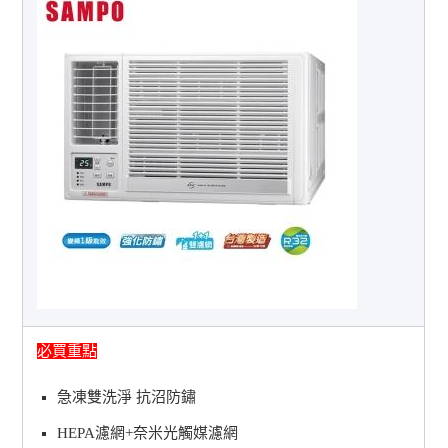
必買重點
急凍雙洗淨 抗沼防鏽
HEPA濾網+奈米光觸媒濾網