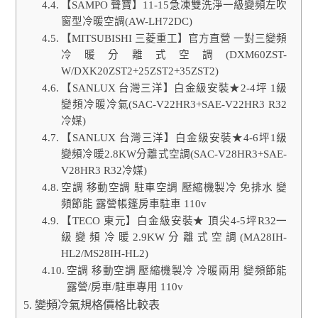
【SAMPO 聲寶】11-15急凍雙洗淨一級變頻左吹
窗型冷暖空調(AW-LH72DC)
【MITSUBISHI 三菱重工】官方直營 一對三變頻
冷暖分離式空調(DXM60ZST-
W/DXK20ZST2+25ZST2+35ZST2)
【SANLUX 台灣三洋】白金級安裝★2-4坪 1級
變頻冷暖冷氣(SAC-V22HR3+SAE-V22HR3 R32
冷媒)
【SANLUX 台灣三洋】白金級安裝★4-6坪1級
變頻冷暖2.8KW分離式空調(SAC-V28HR3+SAE-
V28HR3 R32冷媒)
空調 移動空調 駐車空調 壓縮機製冷 免排水 變
頻節能 露營帳篷房車駐車 110v
【TECO 東元】白金級安裝★ 頂尖4-5坪R32一
級變頻冷暖2.9KW分離式空調(MA28IH-
HL2/MS28IH-HL2)
空調 移動空調 壓縮機製冷 冷暖兩用 變頻節能
露營/房車/駐車專用 110v
變頻冷氣規格價格比較表