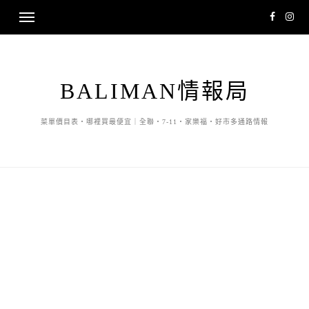
BALIMAN情報局
菜單價目表・哪裡買最便宜｜全聯・7-11・家樂福・好市多通路情報