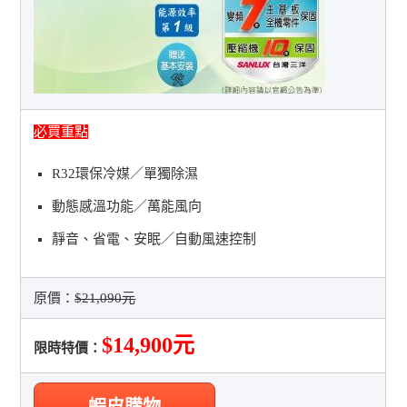
必買重點
R32環保冷媒／單獨除濕
動態感溫功能／萬能風向
靜音、省電、安眠／自動風速控制
原價：
$21,090元
$14,900元
限時特價：
蝦皮購物