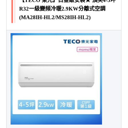
【TECO 東元】白金級安裝★ 頂尖4-5坪
R32一級變頻冷暖2.9KW分離式空調
(MA28IH-HL2/MS28IH-HL2)