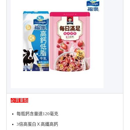
必買重點
每瓶鈣含量達120毫克
3倍高蛋白Ｘ高纖高鈣