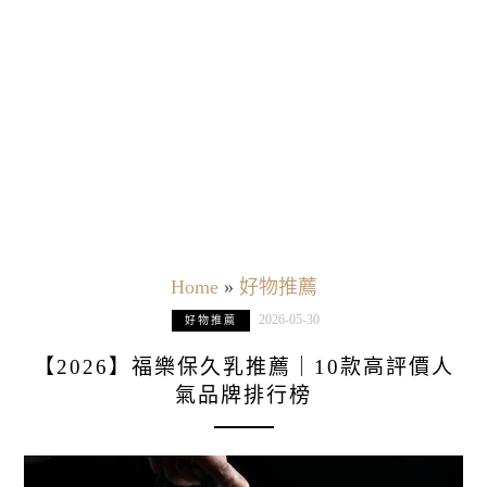
Home
»
好物推薦
2026-05-30
好物推薦
【2026】福樂保久乳推薦｜10款高評價人
氣品牌排行榜