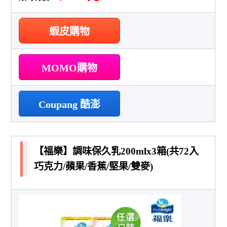
蝦皮購物
MOMO購物
Coupang 酷澎
【福樂】調味保久乳200mlx3箱(共72入
巧克力/蘋果/香蕉/堅果/雙麥)