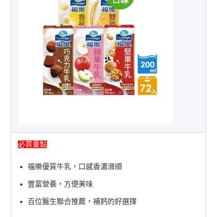
必買重點
福樂優質牛乳，口感香濃滑順
豐富營養，方便美味
百位醫生聯合推薦，補鈣的好選擇