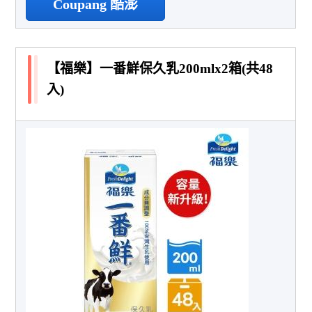
Coupang 酷澎
【福樂】一番鮮保久乳200mlx2箱(共48
入)