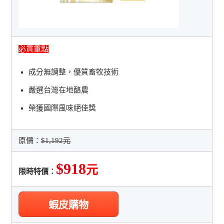
必買重點
成分無調整，優質畜牧技術
嚴選台灣在地酪農
榮獲國際風味絕佳獎
原價：
$1,192元
$918
元
限時特價：
蝦皮購物