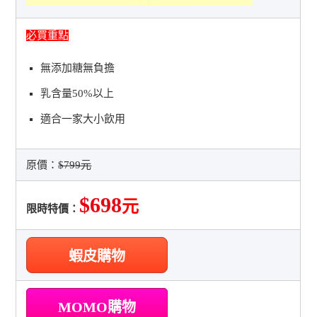
必買重點
無添加糖無負擔
乳含量50%以上
適合一家大小飲用
原價：
$799元
$698
元
限時特價：
蝦皮購物
MOMO購物