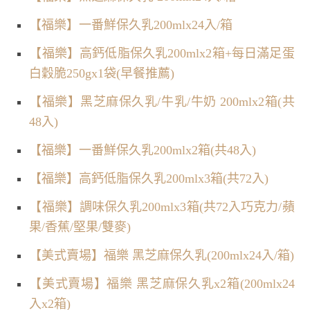
【福樂】一番鮮保久乳200mlx24入/箱
【福樂】高鈣低脂保久乳200mlx2箱+每日滿足蛋
白穀脆250gx1袋(早餐推薦)
【福樂】黑芝麻保久乳/牛乳/牛奶 200mlx2箱(共
48入)
【福樂】一番鮮保久乳200mlx2箱(共48入)
【福樂】高鈣低脂保久乳200mlx3箱(共72入)
【福樂】調味保久乳200mlx3箱(共72入巧克力/蘋
果/香蕉/堅果/雙麥)
【美式賣場】福樂 黑芝麻保久乳(200mlx24入/箱)
【美式賣場】福樂 黑芝麻保久乳x2箱(200mlx24
入x2箱)