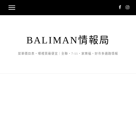
BALIMAN情報局
菜單價目表・哪裡買最便宜｜全聯・7-11・家樂福・好市多通路情報