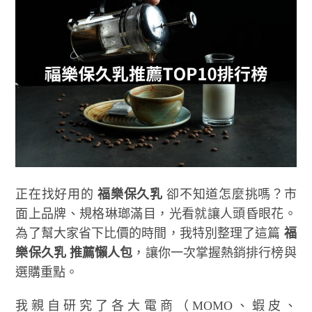
正在找好用的
福樂保久乳
卻不知道怎麼挑嗎？市
面上品牌、規格琳瑯滿目，光看就讓人頭昏眼花。
為了幫大家省下比價的時間，我特別整理了這篇
福
樂保久乳 推薦懶人包
，讓你一次掌握熱銷排行榜與
選購重點。
我親自研究了各大電商（MOMO、蝦皮、