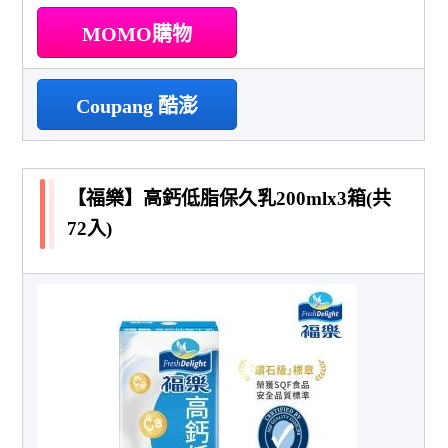
MOMO購物
Coupang 酷澎
【福樂】高鈣低脂保久乳200mlx3箱(共
72入)