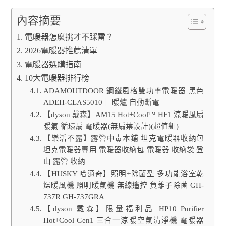
內容摘要
電暖器怎麼挑才不踩雷？
2026電暖器推薦清單
電暖器選購指南
10大電暖器排行榜
ADAMOUTDOOR 鋼鐵風格雙功率電暖器 黑色
ADEH-CLAS5010｜ 暖爐 自動斷電
【dyson 戴森】AM15 Hot+Cool™ HF1 涼暖風扇
暖氣 循環扇 電暖器(無扇葉設計)(超值組)
【樂活不露】露營中毒本鋪 坦克電暖器收納包
坦克電暖器專用 電暖器收納包 電暖器 收納袋 登
山 露營 收納
【HUSKY 哈適奇】照明+除菌型 多功能浴室乾
燥暖風機 照明暖氣機 無線遙控 負離子除菌 GH-
737R GH-737GRA
【dyson 戴森】限量福利品 HP10 Purifier
Hot+Cool Gen1 三合一涼暖空氣清淨機 電暖器