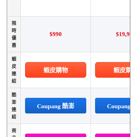
限
時
$990
$19,999
優
惠
蝦
皮
蝦皮購物
蝦皮購
連
結
酷
澎
Coupang 酷澎
Coupang
連
結
商