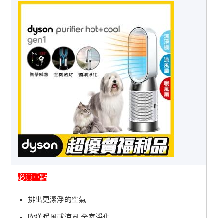
必買重點
排出更潔淨的空氣
吹送暖風或涼風 全室淨化