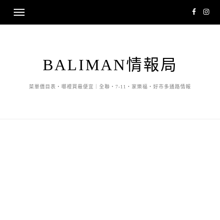
BALIMAN情報局
菜單價目表・哪裡買最便宜｜全聯・7-11・家樂福・好市多通路情報