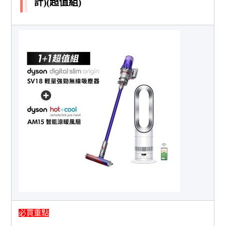
計)(超值組)
必買重點