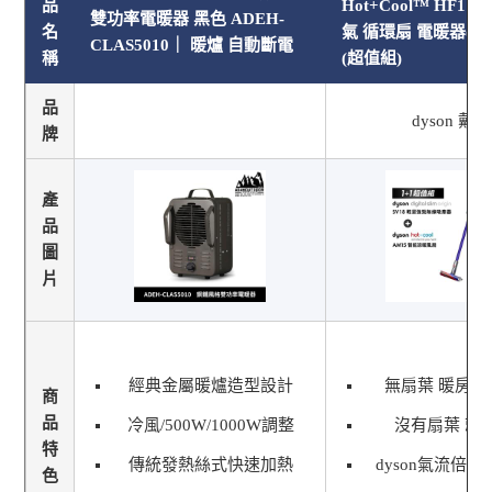
品
Hot+Cool™ HF1
雙功率電暖器 黑色 ADEH-
名
氣 循環扇 電暖器(無
CLAS5010｜ 暖爐 自動斷電
稱
(超值組)
品
dyson 戴森
牌
產
品
圖
片
經典金屬暖爐造型設計
無扇葉 暖房快
商
品
冷風/500W/1000W調整
沒有扇葉 就
特
傳統發熱絲式快速加熱
dyson氣流倍
色