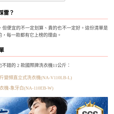
踩雷？
格，但便宜的不一定划算、貴的也不一定好。這份清單是
的，每一款都有它上榜的理由。
單
錯的 2 款國際牌洗衣機11公斤：
斤變頻直立式洗衣機(NA-V110LB-L)
衣機-象牙白(NA-110EB-W)