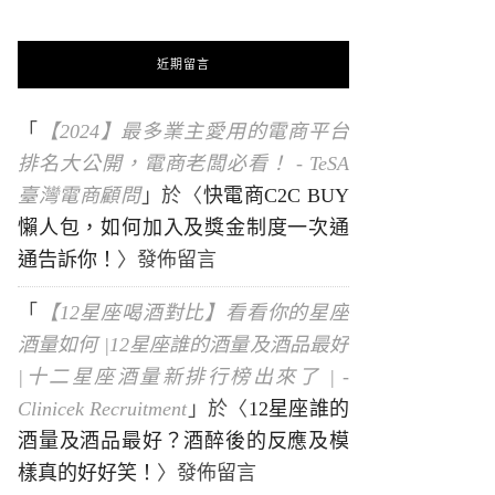
近期留言
「
【2024】最多業主愛用的電商平台
排名大公開，電商老闆必看！ - TeSA
臺灣電商顧問
」於〈
快電商C2C BUY
懶人包，如何加入及獎金制度一次通
通告訴你！
〉發佈留言
「
【12星座喝酒對比】看看你的星座
酒量如何 |12星座誰的酒量及酒品最好
|十二星座酒量新排行榜出來了 | -
Clinicek Recruitment
」於〈
12星座誰的
酒量及酒品最好？酒醉後的反應及模
樣真的好好笑！
〉發佈留言