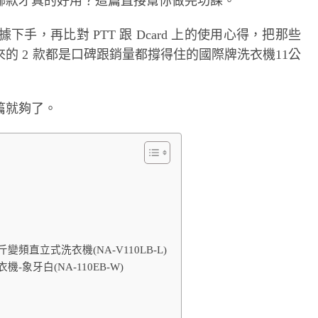
哪款才真的好用？這篇直接幫你做完功課。
據下手，再比對 PTT 跟 Dcard 上的使用心得，把那些
的 2 款都是口碑跟銷量都撐得住的國際牌洗衣機11公
篇就夠了。
斤變頻直立式洗衣機(NA-V110LB-L)
機-象牙白(NA-110EB-W)