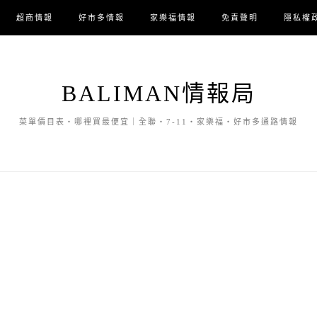
超商情報
好市多情報
家樂福情報
免責聲明
隱私權
BALIMAN情報局
菜單價目表・哪裡買最便宜｜全聯・7-11・家樂福・好市多通路情報