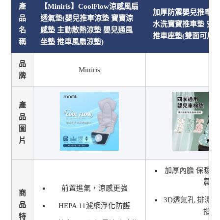
產
【Miniris】CoolFlow涼感風扇
加厚防震嬰兒推車坐
品
透氣墊(嬰兒推車涼墊 寶寶涼
水洗寶寶推車墊 安
名
感墊 主動散熱涼墊 嬰兒通風
推車座墊(雙面可用)
稱
坐墊 推車風扇涼墊)
品
Miniris
牌
產
品
圖
片
加厚內膽 保暖舒
震
前置進氣，涼感更強
商
3D透氣孔 排濕保
品
HEPA 11濾網淨化防護
撐
特