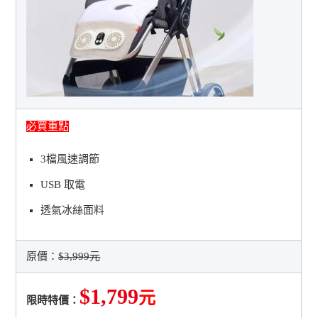
必買重點
3檔風速調節
USB 取電
透氣冰絲面料
原價：
$3,999元
$1,799
元
限時特價：