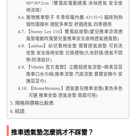
90*36*2cm（雙風扇電動通風 冰絲透氣 安全座
椅涼席）
寵物推車墊子 冬季保暖內膽 43×35×5 貓咪狗狗
個性圍擋布 適配多車型 舒適透氣 四季通用
【Sunny Ley 110】雙風扇座墊(嬰兒推車涼席通
風墊電動吹風墊兒童推車安全座椅透氣通風墊)
【aiebao】幼兒餐椅坐墊 寶寶透氣座墊 可拆洗
坐墊 安全座椅坐墊 交換禮物(久坐舒適/透氣不悶
熱/防滑設計)
【Vibebe 官方直營】立體超透氣涼墊+棉柔荳荳
推車口水巾組(推車涼墊 汽座涼墊 寶寶安撫巾 安
撫荳荳巾)
【HomeMommy】透氣嬰兒推車坐墊(素色多色
可選 推車坐墊 透氣坐墊 兩面可用)
規格與價格比較表
結語
推車透氣墊怎麼挑才不踩雷？