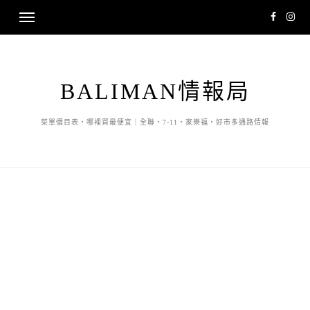
BALIMAN情報局
菜單價目表・哪裡買最便宜｜全聯・7-11・家樂福・好市多通路情報