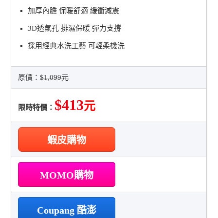
加厚內膽 保暖舒適 緩衝減震
3D透氣孔 排濕保暖 彈力支撐
採用經典水洗工藝 可輕柔機洗
原價：
$1,099元
$413
元
限時特價：
蝦皮購物
MOMO購物
Coupang 酷澎