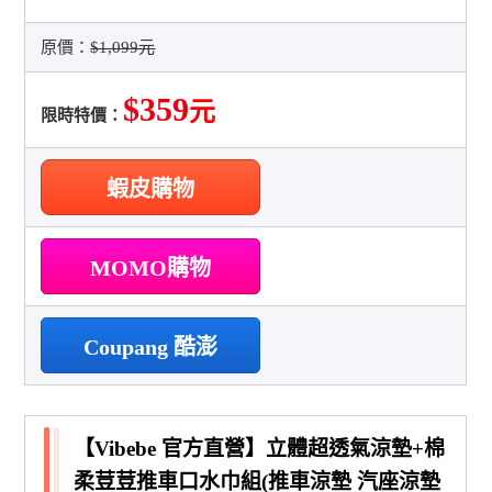
原價：
$1,099元
$359
元
限時特價：
蝦皮購物
MOMO購物
Coupang 酷澎
【Vibebe 官方直營】立體超透氣涼墊+棉
柔荳荳推車口水巾組(推車涼墊 汽座涼墊