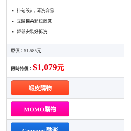
掛勾設計, 清洗容易
立體棉柔顆粒觸感
輕鬆安裝好拆洗
原價：
$1,585元
$1,079
元
限時特價：
蝦皮購物
MOMO購物
Coupang 酷澎