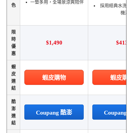
一墊多用，全場景涼爽陪伴
色
採用經典水洗工
機洗
限
時
$1,490
$413
優
惠
蝦
皮
蝦皮購物
蝦皮購
連
結
酷
澎
Coupang 酷澎
Coupang
連
結