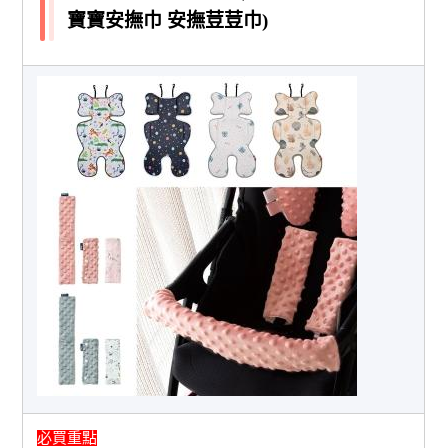
寶寶安撫巾 安撫荳荳巾)
必買重點