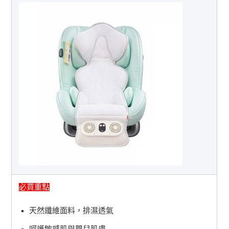
必買重點
天然纖維面料，排濕透氣
呵護敏感肌與嬰兒肌膚