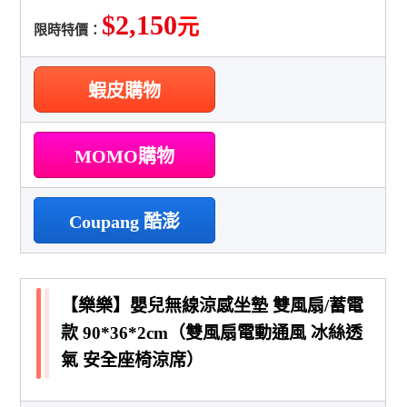
$2,150
元
限時特價：
蝦皮購物
MOMO購物
Coupang 酷澎
【樂樂】嬰兒無線涼感坐墊 雙風扇/蓄電
款 90*36*2cm（雙風扇電動通風 冰絲透
氣 安全座椅涼席）