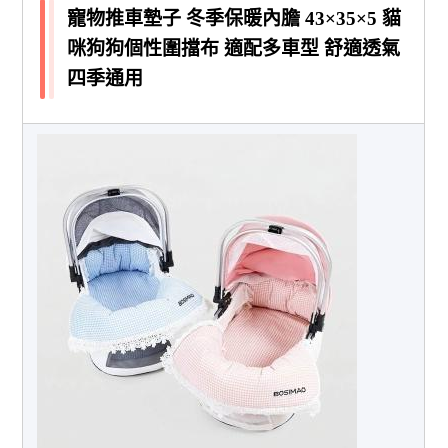
寵物推車墊子 冬季保暖內膽 43×35×5 貓
咪狗狗個性圍擋布 適配多車型 舒適透氣
四季通用