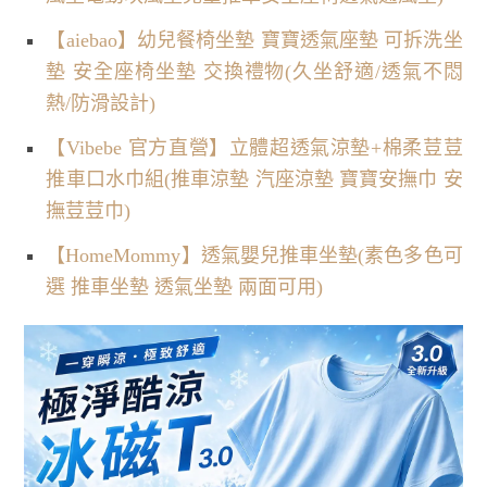
【aiebao】幼兒餐椅坐墊 寶寶透氣座墊 可拆洗坐
墊 安全座椅坐墊 交換禮物(久坐舒適/透氣不悶
熱/防滑設計)
【Vibebe 官方直營】立體超透氣涼墊+棉柔荳荳
推車口水巾組(推車涼墊 汽座涼墊 寶寶安撫巾 安
撫荳荳巾)
【HomeMommy】透氣嬰兒推車坐墊(素色多色可
選 推車坐墊 透氣坐墊 兩面可用)