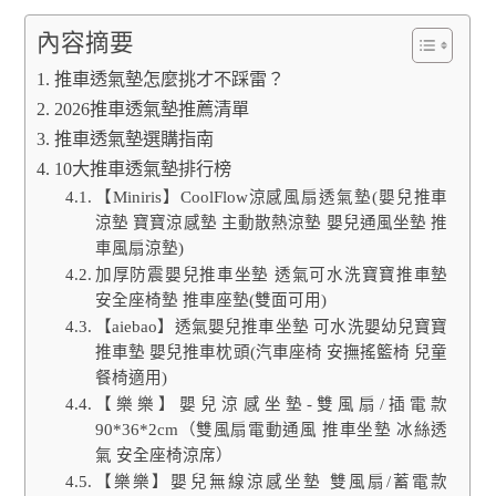
內容摘要
推車透氣墊怎麼挑才不踩雷？
2026推車透氣墊推薦清單
推車透氣墊選購指南
10大推車透氣墊排行榜
【Miniris】CoolFlow涼感風扇透氣墊(嬰兒推車
涼墊 寶寶涼感墊 主動散熱涼墊 嬰兒通風坐墊 推
車風扇涼墊)
加厚防震嬰兒推車坐墊 透氣可水洗寶寶推車墊
安全座椅墊 推車座墊(雙面可用)
【aiebao】透氣嬰兒推車坐墊 可水洗嬰幼兒寶寶
推車墊 嬰兒推車枕頭(汽車座椅 安撫搖籃椅 兒童
餐椅適用)
【樂樂】嬰兒涼感坐墊-雙風扇/插電款
90*36*2cm（雙風扇電動通風 推車坐墊 冰絲透
氣 安全座椅涼席）
【樂樂】嬰兒無線涼感坐墊 雙風扇/蓄電款