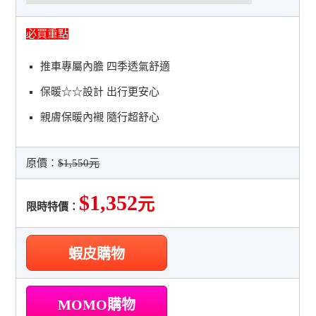
必買重點
推車專屬內膽 四季透氣舒適
保暖☆☆設計 出行更安心
親膚保暖內襯 隨行超舒心
原價：
$1,550元
$1,352
元
限時特價：
蝦皮購物
MOMO購物