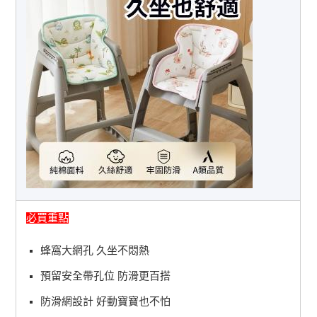
必買重點
蜂窩大網孔 久坐不悶熱
預留安全帶孔位 防滑更百搭
防滑網設計 好動寶寶也不怕