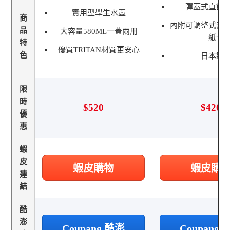
彈蓋式直飲
實用型學生水壺
商
內附可調整式背
品
大容量580ML一蓋兩用
紙一
特
優質TRITAN材質更安心
色
日本製
限
時
$520
$420
優
惠
蝦
皮
蝦皮購物
蝦皮購
連
結
酷
澎
Coupang 酷澎
Coupang