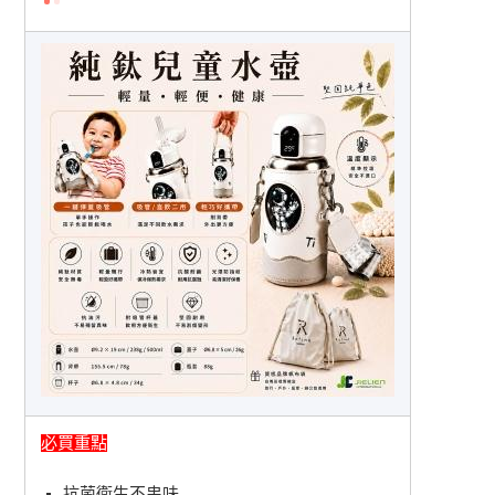
必買重點
抗菌衛生不串味