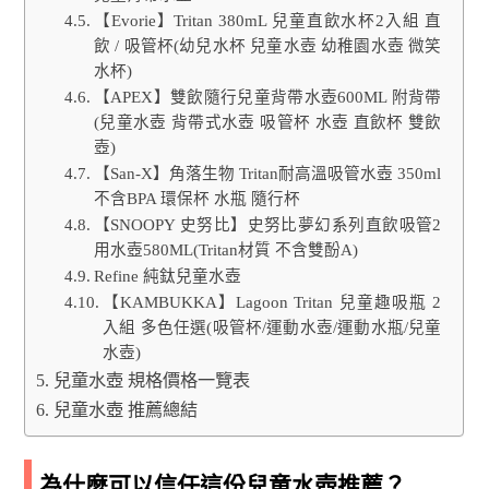
【Evorie】Tritan 380mL 兒童直飲水杯2入組 直
飲 / 吸管杯(幼兒水杯 兒童水壺 幼稚園水壺 微笑
水杯)
【APEX】雙飲隨行兒童背帶水壺600ML 附背帶
(兒童水壺 背帶式水壺 吸管杯 水壺 直飲杯 雙飲
壺)
【San-X】角落生物 Tritan耐高溫吸管水壺 350ml
不含BPA 環保杯 水瓶 隨行杯
【SNOOPY 史努比】史努比夢幻系列直飲吸管2
用水壺580ML(Tritan材質 不含雙酚A)
Refine 純鈦兒童水壺
【KAMBUKKA】Lagoon Tritan 兒童趣吸瓶 2
入組 多色任選(吸管杯/運動水壺/運動水瓶/兒童
水壺)
兒童水壺 規格價格一覽表
兒童水壺 推薦總結
為什麼可以信任這份兒童水壺推薦？