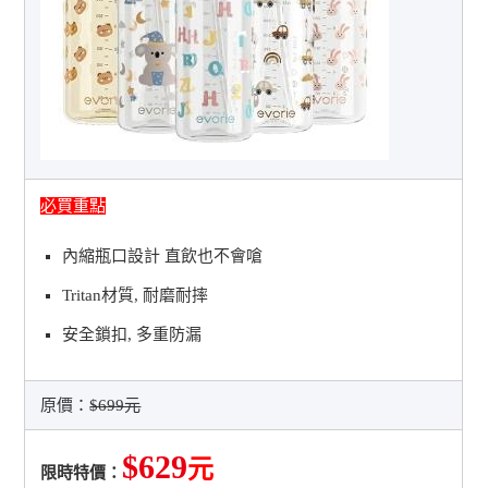
必買重點
內縮瓶口設計 直飲也不會嗆
Tritan材質, 耐磨耐摔
安全鎖扣, 多重防漏
原價：
$699元
$629
元
限時特價：