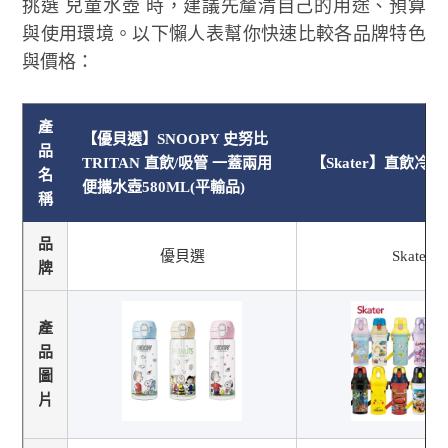
挑選 兒童水壺 時，建議先釐清自己的用途、預算
與使用環境。以下懶人表幫你快速比較各品牌特色
與價格：
產
【優貝選】SNOOPY 史努比
品
TRITAN 直飲/吸管 一蓋兩用
【Skater】直飲冷水壺
名
便攜水壺580ML(平輸品)
稱
品
優貝選
Skater
牌
產
品
圖
片