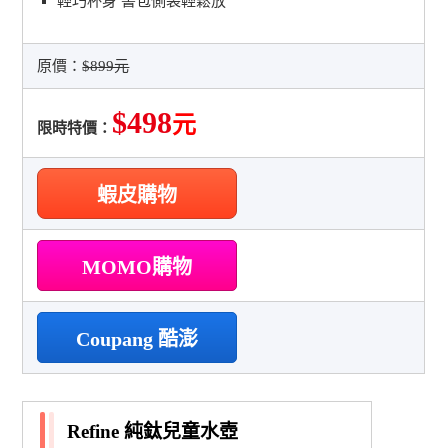
輕巧杯身 書包側袋輕鬆放
原價：
$899元
$498
元
限時特價：
蝦皮購物
MOMO購物
Coupang 酷澎
Refine 純鈦兒童水壺