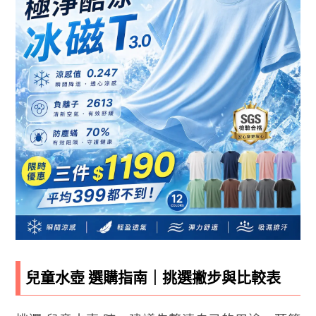
兒童水壺 選購指南｜挑選撇步與比較表