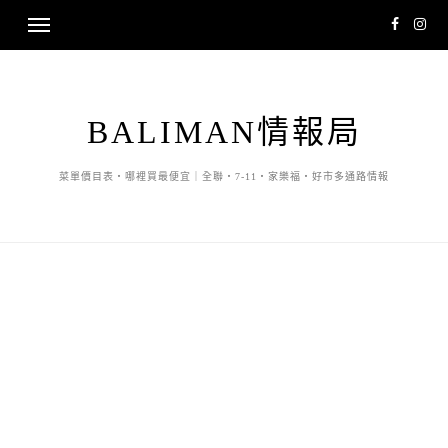
BALIMAN情報局
菜單價目表・哪裡買最便宜｜全聯・7-11・家樂福・好市多通路情報