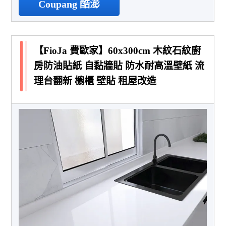
Coupang 酷澎
【FioJa 費歐家】60x300cm 木紋石紋廚
房防油貼紙 自黏牆貼 防水耐高溫壁紙 流
理台翻新 櫥櫃 壁貼 租屋改造