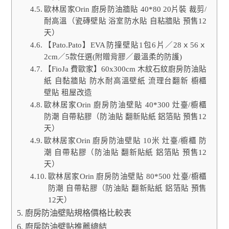
歐林居家Orin 廚房防油牆貼 40*80 20片裝 裁剪/
耐高溫（瓷磚壁貼 浴室防水貼 自粘牆貼 預售12
天）
【Pato.Pato】EVA防撞壁貼1包6片／28ｘ56ｘ
2cm／5款任選(附贈背膠／最溫柔的防護)
【FioJa 費歐家】60x300cm 木紋石紋廚房防油貼
紙 自黏牆貼 防水耐高溫壁紙 流理台翻新 櫥櫃
壁貼 租屋改造
歐林居家Orin 廚房防油壁貼 40*300 灶臺/櫥櫃
防潮 自帶粘膠（防油貼 翻新貼紙 鋁箔貼 預售12
天）
歐林居家Orin 廚房防油壁貼 10米 灶臺/櫥櫃 防
潮 自帶粘膠（防油貼 翻新貼紙 鋁箔貼 預售12
天）
歐林居家Orin 廚房防油壁貼 80*500 灶臺/櫥櫃
防潮 自帶粘膠（防油貼 翻新貼紙 鋁箔貼 預售
12天）
廚房防油壁貼規格價格比較表
廚房防油壁貼推薦總結