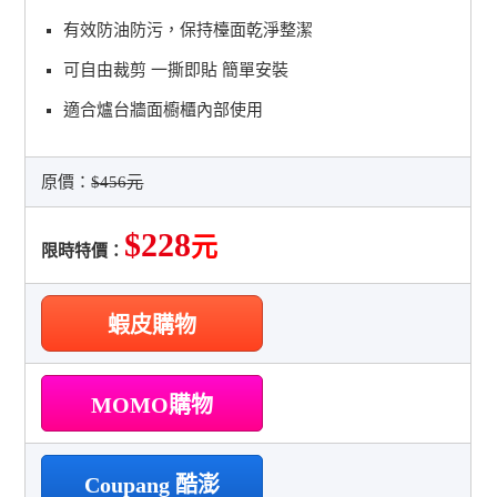
有效防油防污，保持檯面乾淨整潔
可自由裁剪 一撕即貼 簡單安裝
適合爐台牆面櫥櫃內部使用
原價：
$456元
$228
元
限時特價：
蝦皮購物
MOMO購物
Coupang 酷澎