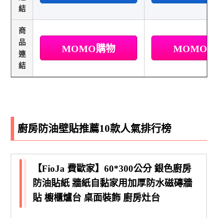
結
商
品
MOMO購物
MOMO
連
結
廚房防油壁貼推薦10款人氣排行榜
【FioJa 費歐家】60*300公分 銀色廚房
防油貼紙 牆紙自黏家用加厚防水磁磚牆
貼 櫥櫃爐台 桌面裝飾 廚房灶台