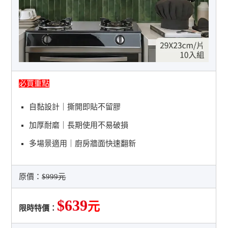
必買重點
自黏設計｜撕開即貼不留膠
加厚耐磨｜長期使用不易破損
多場景適用｜廚房牆面快速翻新
原價：
$999元
$639
元
限時特價：