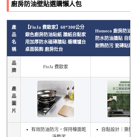
廚房防油壁貼選購懶人包
產
【FioJa 費歐家】60*300公分
Homeco 廚房防油貼
品
銀色廚房防油貼紙 牆紙自黏家
防水防油牆貼 自黏
名
用加厚防水磁磚牆貼 櫥櫃爐台
耐熱防污 瓷磚貼牆
稱
桌面裝飾 廚房灶台
品
FioJa 費歐家
牌
產
品
圖
片
有效防油防污，保持檯面乾
自黏設計｜撕開
淨整潔