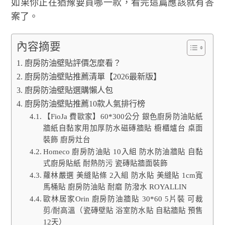
如果你正在猶豫要買哪一款，看完這篇應該就有答
案了。
內容摘要
廚房防油壁貼評價怎麼看？
廚房防油壁貼推薦清單【2026最新版】
廚房防油壁貼選購懶人包
廚房防油壁貼推薦10款人氣排行榜
【FioJa 費歐家】60*300公分 銀色廚房防油貼紙
牆紙自黏家用加厚防水磁磚牆貼 櫥櫃爐台 桌面
裝飾 廚房灶台
Homeco 廚房防油貼 10入組 防水防油牆貼 自黏
式廚房貼紙 耐熱防污 瓷磚貼牆面裝飾
蘿林嚴選 美縫貼條 2入組 防水貼 美縫貼 1cm寬
馬桶貼 廚房防油貼 耐磨 防潑水 ROYALLIN
歐林居家Orin 廚房防油牆貼 30*60 5片裝 可裁
剪/耐高溫（瓷磚壁貼 浴室防水貼 自粘牆貼 預售
12天）