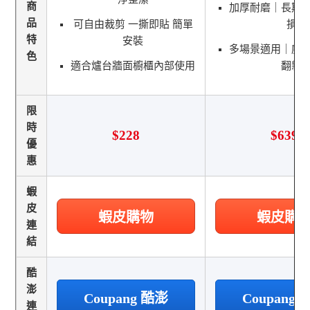
商
加厚耐磨｜長期
品
可自由裁剪 一撕即貼 簡單
損
特
安裝
多場景適用｜廚
色
適合爐台牆面櫥櫃內部使用
翻新
限
時
$228
$639
優
惠
蝦
皮
蝦皮購物
蝦皮購
連
結
酷
澎
Coupang 酷澎
Coupang
連