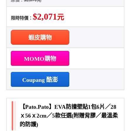
原價：
$2,071元
$2,071
元
限時特價：
蝦皮購物
MOMO購物
Coupang 酷澎
【Pato.Pato】EVA防撞壁貼1包6片／28
ｘ56ｘ2cm／5款任選(附贈背膠／最溫柔
的防護)