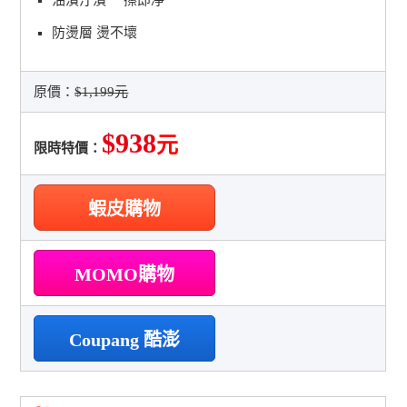
油漬汙漬 一擦即凈
防燙層 燙不壞
原價：
$1,199元
$938
元
限時特價：
蝦皮購物
MOMO購物
Coupang 酷澎