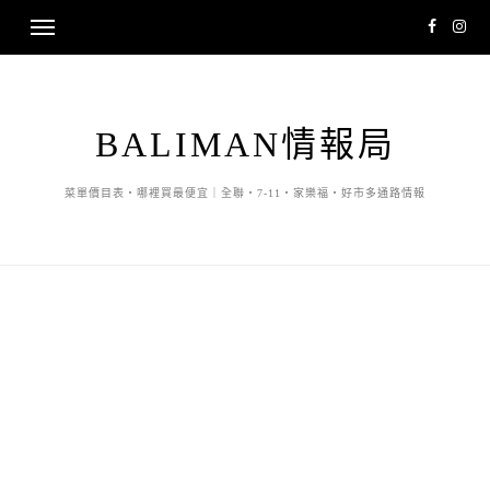
BALIMAN情報局
菜單價目表・哪裡買最便宜｜全聯・7-11・家樂福・好市多通路情報