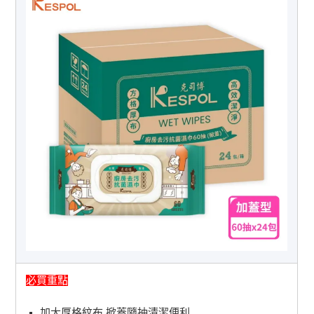
必買重點
加大厚格紋布 掀蓋隨抽清潔便利