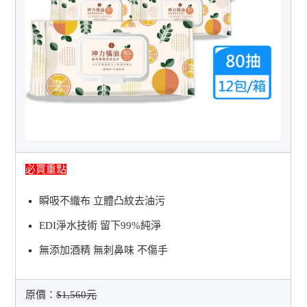
必買重點
瞬吸不織布 立體凸紋去油污
EDI淨水技術 留下99%純淨
無添加酒精 無刺鼻味 不傷手
原價：
$1,560元