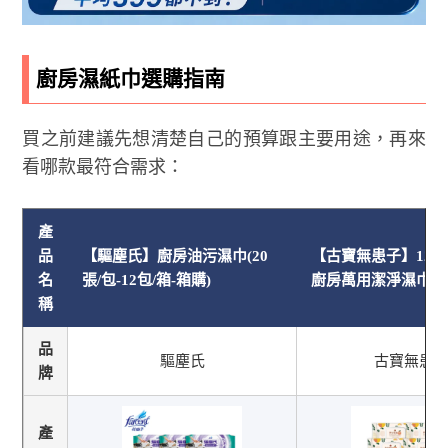
廚房濕紙巾選購指南
買之前建議先想清楚自己的預算跟主要用途，再來
看哪款最符合需求：
產
品
【驅塵氏】廚房油污濕巾(20
【古寶無患子】12入
名
張/包-12包/箱-箱購)
廚房萬用潔淨濕巾 8
稱
品
驅塵氏
古寶無患
牌
產