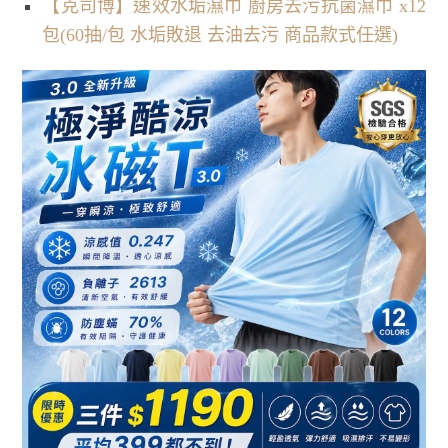
【克司博】速效水垢濕巾 廚房去污抗菌濕巾 x12
包(60抽/包 水垢敗退 去油去污 商品款式任選)