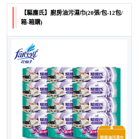
【驅塵氏】廚房油污濕巾(20張/包-12包/
箱-箱購)