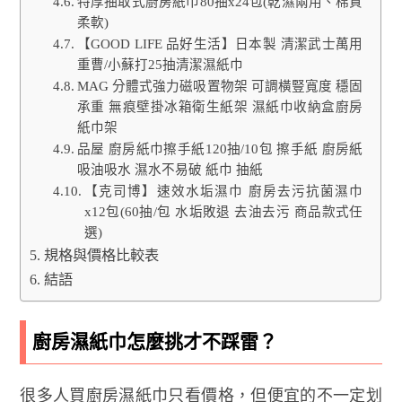
特厚抽取式廚房紙巾80抽x24包(乾濕兩用、棉質
柔軟)
【GOOD LIFE 品好生活】日本製 清潔武士萬用
重曹/小蘇打25抽清潔濕紙巾
MAG 分體式強力磁吸置物架 可調橫豎寬度 穩固
承重 無痕壁掛冰箱衛生紙架 濕紙巾收納盒廚房
紙巾架
品屋 廚房紙巾擦手紙120抽/10包 擦手紙 廚房紙
吸油吸水 濕水不易破 紙巾 抽紙
【克司博】速效水垢濕巾 廚房去污抗菌濕巾
x12包(60抽/包 水垢敗退 去油去污 商品款式任
選)
規格與價格比較表
結語
廚房濕紙巾怎麼挑才不踩雷？
很多人買廚房濕紙巾只看價格，但便宜的不一定划