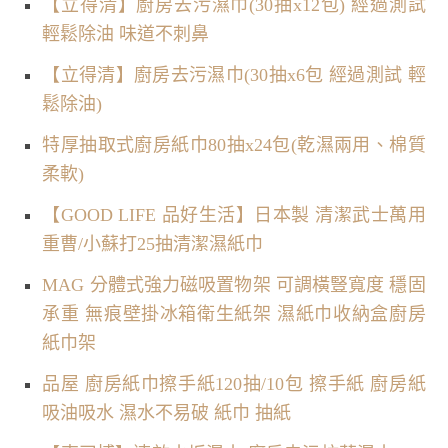
【立得清】廚房去污濕巾(30抽x12包) 經過測試
輕鬆除油 味道不刺鼻
【立得清】廚房去污濕巾(30抽x6包 經過測試 輕
鬆除油)
特厚抽取式廚房紙巾80抽x24包(乾濕兩用、棉質
柔軟)
【GOOD LIFE 品好生活】日本製 清潔武士萬用
重曹/小蘇打25抽清潔濕紙巾
MAG 分體式強力磁吸置物架 可調橫豎寬度 穩固
承重 無痕壁掛冰箱衛生紙架 濕紙巾收納盒廚房
紙巾架
品屋 廚房紙巾擦手紙120抽/10包 擦手紙 廚房紙
吸油吸水 濕水不易破 紙巾 抽紙