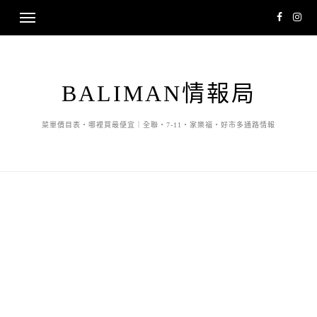
BALIMAN情報局
菜單價目表・哪裡買最便宜｜全聯・7-11・家樂福・好市多通路情報