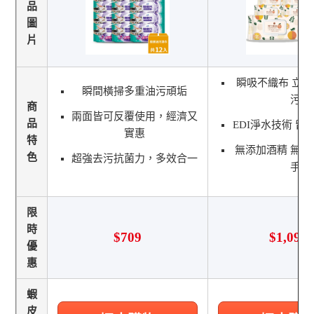
品
圖
片
瞬吸不織布 立
瞬間橫掃多重油污頑垢
污
商
兩面皆可反覆使用，經濟又
品
EDI淨水技術 留
實惠
特
無添加酒精 無刺
色
超強去污抗菌力，多效合一
手
限
時
$709
$1,099
優
惠
蝦
皮