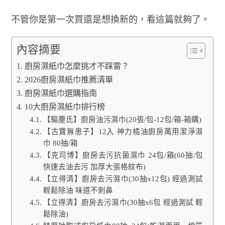
不管你是第一次買還是想換新的，看這篇就夠了。
內容摘要
廚房濕紙巾怎麼挑才不踩雷？
2026廚房濕紙巾推薦清單
廚房濕紙巾選購指南
10大廚房濕紙巾排行榜
【驅塵氏】廚房油污濕巾(20張/包-12包/箱-箱購)
【古寶無患子】12入 神力橘油廚房萬用潔淨濕
巾 80抽/箱
【克司博】廚房去污抗菌濕巾 24包/箱(60抽/包
快速去油去污 加厚大張格紋布)
【立得清】廚房去污濕巾(30抽x12包) 經過測試
輕鬆除油 味道不刺鼻
【立得清】廚房去污濕巾(30抽x6包 經過測試 輕
鬆除油)