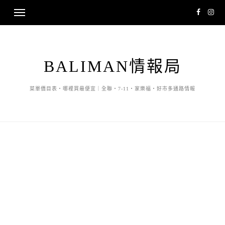
BALIMAN情報局
菜單價目表・哪裡買最便宜｜全聯・7-11・家樂福・好市多通路情報