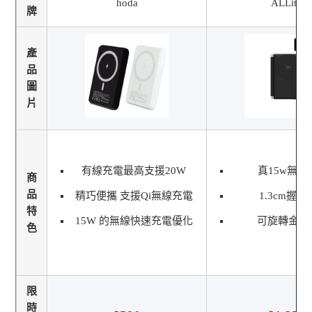
hoda
ALLite
牌
產
品
圖
片
有線充電最高支援20W
真15w無線
商
品
精巧便攜 支援Qi無線充電
1.3cm握
特
15W 的無線快速充電優化
可旋轉金屬
色
限
時