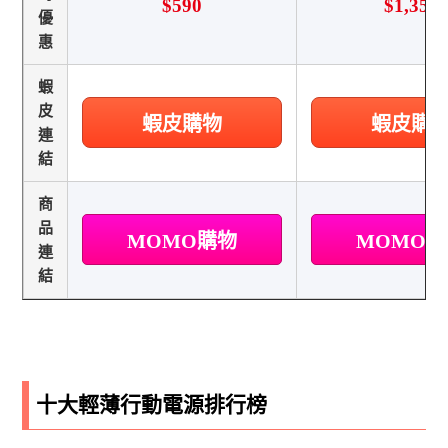
$590
$1,351
優
惠
蝦
皮
蝦皮購物
蝦皮購
連
結
商
品
MOMO購物
MOMO
連
結
十大輕薄行動電源排行榜