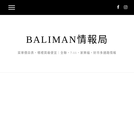
BALIMAN情報局
菜單價目表・哪裡買最便宜｜全聯・7-11・家樂福・好市多通路情報