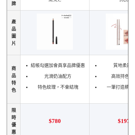
牌
產
品
圖
片
結帳勾選加會員享品牌優惠
質地柔霧
商
品
光滑奶油配方
高效持色不
特
特色紋理，不會結塊
一筆打造精緻
色
限
時
$780
$197
優
惠