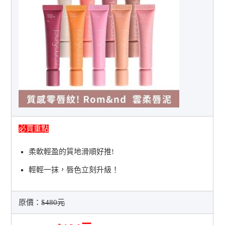
必買重點
柔軟輕盈的質地滑順好推!
輕輕一抹，唇色立刻升級！
原價：
$480元