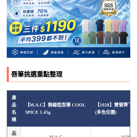
唇筆挑選重點整理
產
品
【M.A.C】唇線造型筆 COOL
【1028】雙管齊下
名
SPICE 1.45g
(多色任選)
稱
品
M.A.C
1028