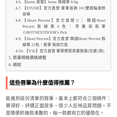
【heme 喜蜜】heme 唇線筆 0.6g
【ETUDE】官方直營 筆筆皆飾 101雙頭輪廓修
容棒
【Heart Percent】官方直營☆｜ 韓國Heart
Percent唇線筆6色｜零暈染唇筆
☆BOYNEXTDOOR’s Pick
【Heart Percent】官方直營 韓國Heart Percent 唇
線筆 22色｜唇筆 唇妝打底
【YSL】官方直營 奢華煙管柔霧唇膏(任選1款)
唇筆規格價格總覽
總結
這些唇筆為什麼值得推薦？
能進到這份清單的唇筆，基本上都符合三個條件：
賣得好、評價正面居多、很少人反映品質問題。不
是隨便抓幾款湊數的，每一款都有它的優勢在。