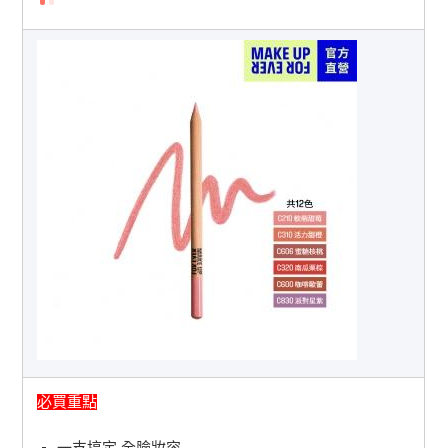
必買重點
一支搞定 全臉妝容