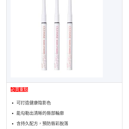
必買重點
可打造健康陰影色
能勾勒出清晰的唇部輪廓
含持久配方，預防唇彩脫落