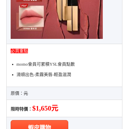
必買重點
momo會員可累積YSL會員點數
滑順出色-柔霧美唇-輕盈滋潤
原價：
元
$1,650元
限時特價：
蝦皮購物