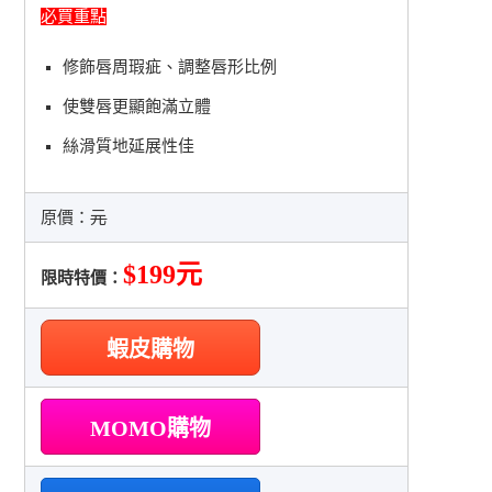
必買重點
修飾唇周瑕疵、調整唇形比例
使雙唇更顯飽滿立體
絲滑質地延展性佳
原價：
元
$199元
限時特價：
蝦皮購物
MOMO購物