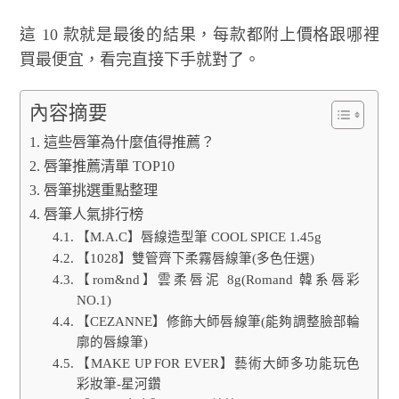
這 10 款就是最後的結果，每款都附上價格跟哪裡
買最便宜，看完直接下手就對了。
內容摘要
這些唇筆為什麼值得推薦？
唇筆推薦清單 TOP10
唇筆挑選重點整理
唇筆人氣排行榜
【M.A.C】唇線造型筆 COOL SPICE 1.45g
【1028】雙管齊下柔霧唇線筆(多色任選)
【rom&nd】雲柔唇泥 8g(Romand 韓系唇彩
NO.1)
【CEZANNE】修飾大師唇線筆(能夠調整臉部輪
廓的唇線筆)
【MAKE UP FOR EVER】藝術大師多功能玩色
彩妝筆-星河鑽