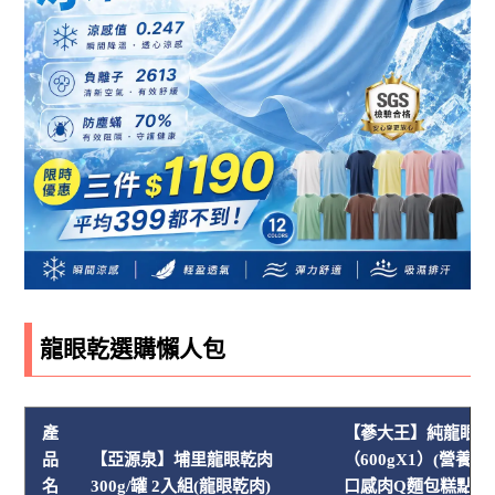
龍眼乾選購懶人包
產
【蔘大王】純龍眼乾
品
【亞源泉】埔里龍眼乾肉
（600gX1）(營養
名
300g/罐 2入組(龍眼乾肉)
口感肉Q麵包糕點餡