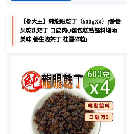
【蔘大王】純龍眼乾丁（600gX4）(營養
果乾烘焙丁 口感肉Q麵包糕點餡料增添
美味 養生泡茶丁 桂圓碎粒)