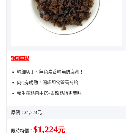
必買重點
精細切丁、無色素香精無防腐劑！
肉Q有嚼勁！開袋即食營養補給
養生糕點自由搭~畫龍點睛更美味
原價：
$1,224元
$1,224
元
限時特價：