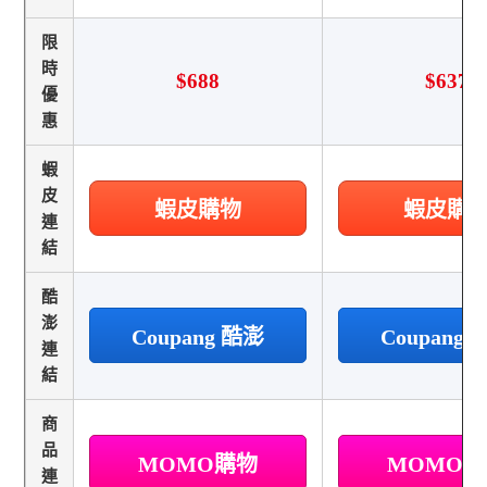
限
時
$688
$637
優
惠
蝦
皮
蝦皮購物
蝦皮購
連
結
酷
澎
Coupang 酷澎
Coupang
連
結
商
品
MOMO購物
MOMO
連