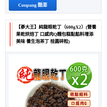
Coupang 酷澎
【蔘大王】純龍眼乾丁（600gX2）(營養
果乾烘焙丁 口感肉Q麵包糕點餡料增添
美味 養生泡茶丁 桂圓碎粒)