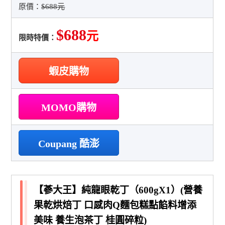
原價：
$688元
$688
元
限時特價：
蝦皮購物
MOMO購物
Coupang 酷澎
【蔘大王】純龍眼乾丁（600gX1）(營養
果乾烘焙丁 口感肉Q麵包糕點餡料增添
美味 養生泡茶丁 桂圓碎粒)