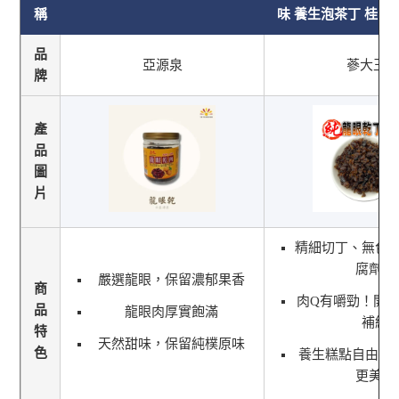
稱
味 養生泡茶丁 桂圓
品
亞源泉
蔘大王
牌
產
品
圖
片
精細切丁、無色
腐劑！
嚴選龍眼，保留濃郁果香
商
肉Q有嚼勁！開
品
龍眼肉厚實飽滿
補給
特
天然甜味，保留純樸原味
色
養生糕點自由搭
更美味