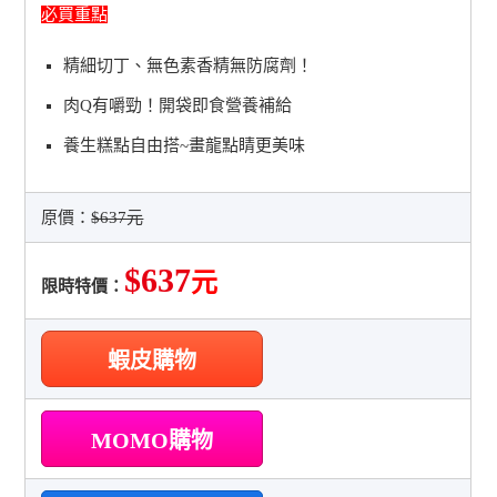
必買重點
精細切丁、無色素香精無防腐劑！
肉Q有嚼勁！開袋即食營養補給
養生糕點自由搭~畫龍點睛更美味
原價：
$637元
$637
元
限時特價：
蝦皮購物
MOMO購物