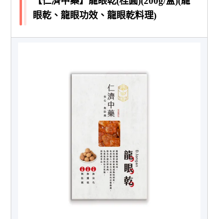
【仁濟中藥】龍眼乾(桂圓)(200g/盒)(龍
眼乾、龍眼功效、龍眼乾料理)