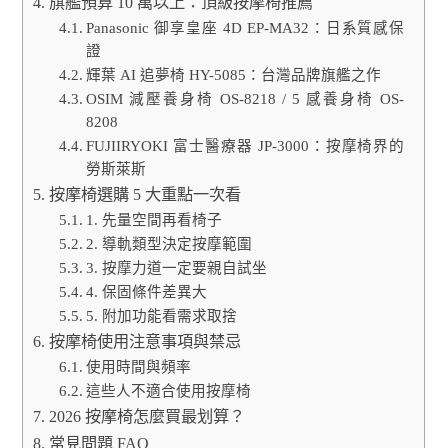
旗艦預算 10 萬以上：頂級按摩椅推薦
Panasonic 御享皇座 4D EP-MA32：日系質感保
證
輝葉 AI 追夢椅 HY-5085：台灣品牌旗艦之作
OSIM 減壓養身椅 OS-8218 / 5 感養身椅 OS-
8208
FUJIIRYOKI 富士醫療器 JP-3000：按摩椅界的
勞斯萊斯
按摩椅選購 5 大重點一次看
1. 先量空間再看椅子
2. 導軌類型決定按摩範圍
3. 按摩力道一定要親自試坐
4. 保固條件差異大
5. 附加功能看需求取捨
按摩椅使用注意事項與禁忌
使用時間與頻率
這些人不適合使用按摩椅
2026 按摩椅怎麼買最划算？
常見問題 FAQ