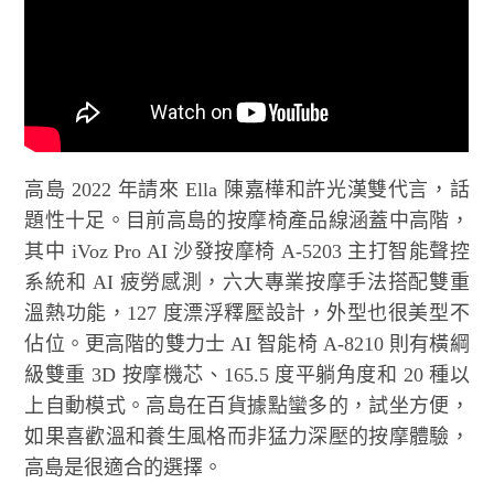
高島 2022 年請來 Ella 陳嘉樺和許光漢雙代言，話
題性十足。目前高島的按摩椅產品線涵蓋中高階，
其中 iVoz Pro AI 沙發按摩椅 A-5203 主打智能聲控
系統和 AI 疲勞感測，六大專業按摩手法搭配雙重
溫熱功能，127 度漂浮釋壓設計，外型也很美型不
佔位。更高階的雙力士 AI 智能椅 A-8210 則有橫綱
級雙重 3D 按摩機芯、165.5 度平躺角度和 20 種以
上自動模式。高島在百貨據點蠻多的，試坐方便，
如果喜歡溫和養生風格而非猛力深壓的按摩體驗，
高島是很適合的選擇。