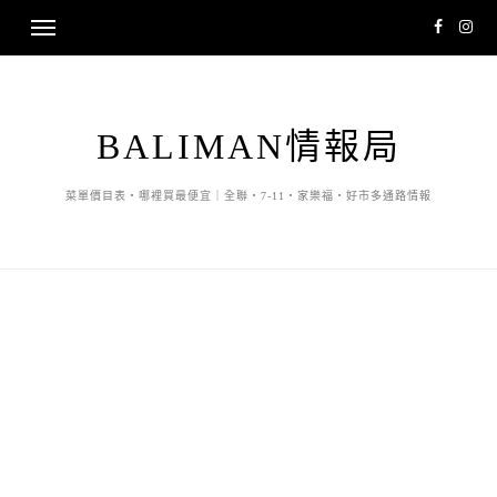
BALIMAN情報局
菜單價目表・哪裡買最便宜｜全聯・7-11・家樂福・好市多通路情報