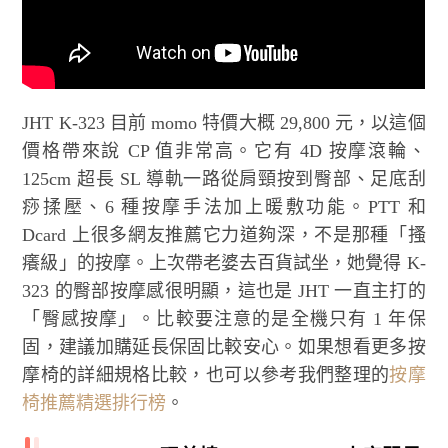
JHT K-323 目前 momo 特價大概 29,800 元，以這個
價格帶來說 CP 值非常高。它有 4D 按摩滾輪、
125cm 超長 SL 導軌一路從肩頸按到臀部、足底刮
痧揉壓、6 種按摩手法加上暖敷功能。PTT 和
Dcard 上很多網友推薦它力道夠深，不是那種「搔
癢級」的按摩。上次帶老婆去百貨試坐，她覺得 K-
323 的臀部按摩感很明顯，這也是 JHT 一直主打的
「臀感按摩」。比較要注意的是全機只有 1 年保
固，建議加購延長保固比較安心。如果想看更多按
摩椅的詳細規格比較，也可以參考我們整理的
按摩
椅推薦精選排行榜
。