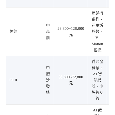
追夢椅
系列、
中
石墨烯
29,800~128,000
輝葉
高
熱敷、
元
1
階
V-
Motion
搖擺
愛沙發
中
概念、
階
AI 智
35,800~72,800
FUJI
沙
能機
元
2
發
芯、小
椅
坪數友
善
AI 疲