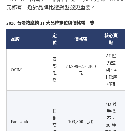
元都有，選對品牌比選對型號更重要。
2026 台灣按摩椅 11 大品牌定位與價格帶一覽
定
核心賣
品牌
價格帶
位
點
AI 壓
國
力監
際
73,999~236,800
OSIM
測、4
旗
元
1
手按摩
艦
科技
4D 妙
日
手機
2
系
芯、
年
Panasonic
109,800 元起
高
80 種