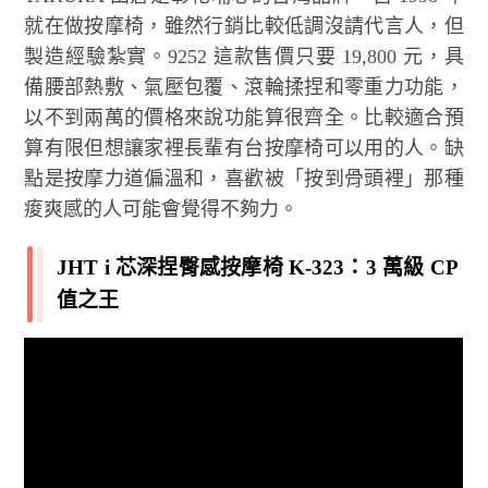
就在做按摩椅，雖然行銷比較低調沒請代言人，但
製造經驗紮實。9252 這款售價只要 19,800 元，具
備腰部熱敷、氣壓包覆、滾輪揉捏和零重力功能，
以不到兩萬的價格來說功能算很齊全。比較適合預
算有限但想讓家裡長輩有台按摩椅可以用的人。缺
點是按摩力道偏溫和，喜歡被「按到骨頭裡」那種
痠爽感的人可能會覺得不夠力。
JHT i 芯深捏臀感按摩椅 K-323：3 萬級 CP
值之王