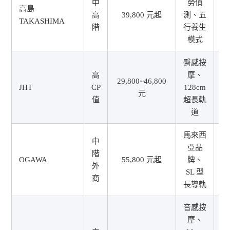
中
勞偵
高島
高
39,800 元起
測、五
TAKASHIMA
2
階
行養生
模式
臀感按
高
摩、
29,800~46,800
JHT
CP
128cm
元
1
值
超長軌
道
馬來西
中
亞品
階
OGAWA
55,800 元起
牌、
外
1
SL 型
商
長導軌
音感按
摩、