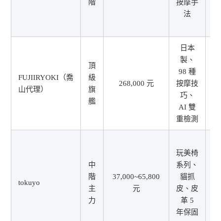
階
按摩手
法
5
日本
製、
頂
98 種
FUJIIRYOKI（喬
級
268,000 元
按摩技
山代理）
旗
2
巧、
艦
AI 雙
重檢測
玩美椅
中
系列、
2
階
37,000~65,800
貓抓
年
tokuyo
主
元
皮、皮
力
革 5
年保固
5