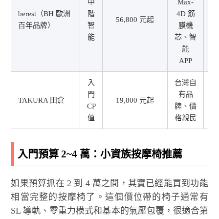
中
Max-
berest（BH 歐洲
階
4D 筋
56,800 元起
百年品牌）
智
膜機
1
能
芯、智
能
APP
入
台灣自
門
有品
TAKURA 田倉
19,800 元起
CP
牌、價
1
值
格親民
入門預算 2~4 萬：小資族按摩椅推薦
如果預算抓在 2 到 4 萬之間，其實已經能買到功能
相當完整的按摩椅了。這個價位帶的椅子通常有
SL 導軌、零重力模式和基本的氣壓包覆，很適合第