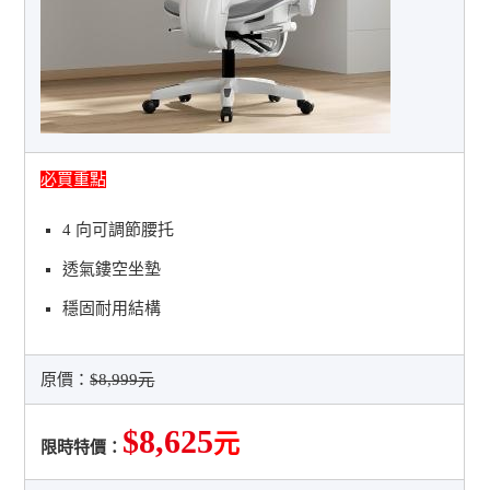
必買重點
4 向可調節腰托
透氣鏤空坐墊
穩固耐用結構
原價：
$8,999元
$8,625
元
限時特價：