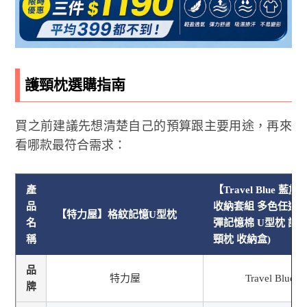
護頸枕選購指南
買之前建議先想清楚自己的預算跟主要用途，再來
看哪款最符合需求：
產
【Travel Blue 
品
收納套組 多色任選(
【特力屋】格紋記憶U型枕
名
彈記憶棉 U型枕 護
稱
頸枕 收納盒)
品
特力屋
Travel Blue
牌