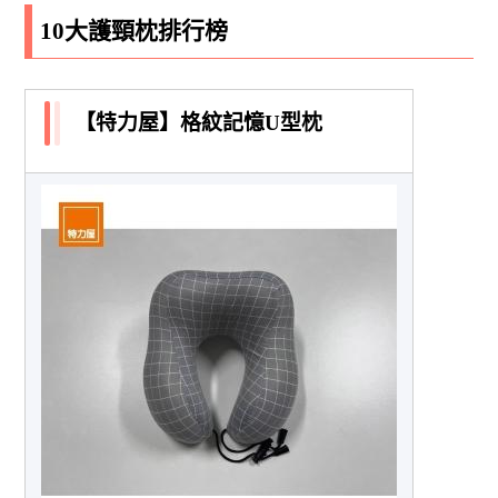
10大護頸枕排行榜
【特力屋】格紋記憶U型枕