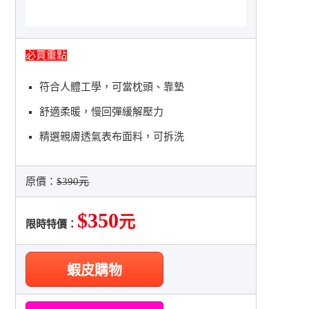
必買重點
符合人體工學，可當枕頭、靠墊
舒適柔暖，慢回彈緩解壓力
精選親膚透氣表布面料，可拆洗
原價：
$390元
$350
元
限時特價：
蝦皮購物