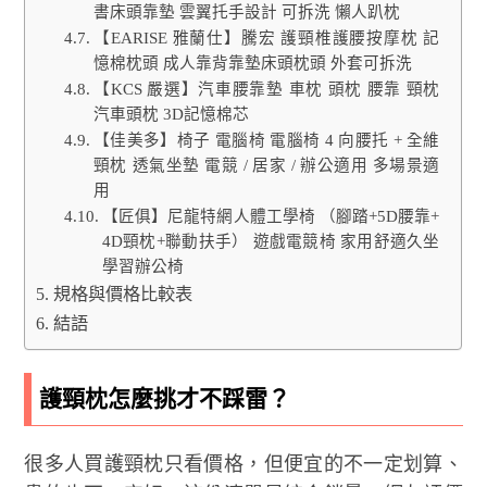
書床頭靠墊 雲翼托手設計 可拆洗 懶人趴枕
【EARISE 雅蘭仕】騰宏 護頸椎護腰按摩枕 記
憶棉枕頭 成人靠背靠墊床頭枕頭 外套可拆洗
【KCS 嚴選】汽車腰靠墊 車枕 頭枕 腰靠 頸枕
汽車頭枕 3D記憶棉芯
【佳美多】椅子 電腦椅 電腦椅 4 向腰托 + 全維
頸枕 透氣坐墊 電競 / 居家 / 辦公適用 多場景適
用
【匠俱】尼龍特網人體工學椅 （腳踏+5D腰靠+
4D頸枕+聯動扶手） 遊戲電競椅 家用舒適久坐
學習辦公椅
規格與價格比較表
結語
護頸枕怎麼挑才不踩雷？
很多人買護頸枕只看價格，但便宜的不一定划算、