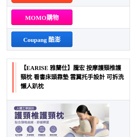
MOMO購物
Coupang 酷澎
【EARISE 雅蘭仕】騰宏 按摩護頸椎護
頸枕 看書床頭靠墊 雲翼托手設計 可拆洗
懶人趴枕