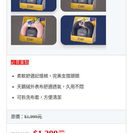
必買重點
柔軟舒適記憶棉，完美支撐頭頸
天鵝絨外表布舒適透氣，久用不悶
可拆洗布套，方便清潔
原價：
$1,999元