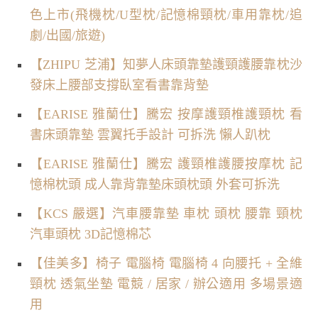
色上市(飛機枕/U型枕/記憶棉頸枕/車用靠枕/追
劇/出國/旅遊)
【ZHIPU 芝浦】知夢人床頭靠墊護頸護腰靠枕沙
發床上腰部支撐臥室看書靠背墊
【EARISE 雅蘭仕】騰宏 按摩護頸椎護頸枕 看
書床頭靠墊 雲翼托手設計 可拆洗 懶人趴枕
【EARISE 雅蘭仕】騰宏 護頸椎護腰按摩枕 記
憶棉枕頭 成人靠背靠墊床頭枕頭 外套可拆洗
【KCS 嚴選】汽車腰靠墊 車枕 頭枕 腰靠 頸枕
汽車頭枕 3D記憶棉芯
【佳美多】椅子 電腦椅 電腦椅 4 向腰托 + 全維
頸枕 透氣坐墊 電競 / 居家 / 辦公適用 多場景適
用