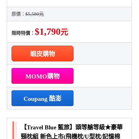
原價：
$5,580元
$1,790
元
限時特價：
蝦皮購物
MOMO購物
Coupang 酷澎
【Travel Blue 藍旅】頭等艙等級★豪華
頸枕組 新色上市(飛機枕/U型枕/記憶棉