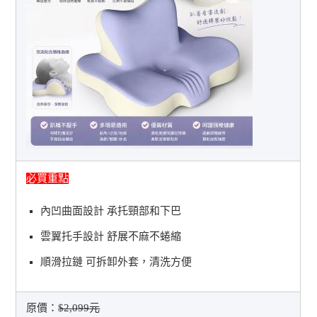
必買重點
內凹曲面設計 承托頸部和下巴
雲翼托手設計 舒展不麻不蜷縮
順滑拉鏈 可拆卸外套，清洗方便
原價：
$2,099元