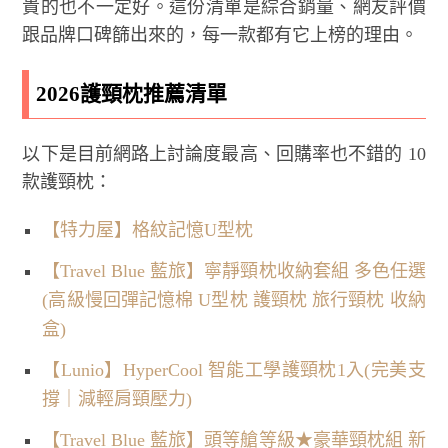
貴的也不一定好。這份清單是綜合銷量、網友評價
跟品牌口碑篩出來的，每一款都有它上榜的理由。
2026護頸枕推薦清單
以下是目前網路上討論度最高、回購率也不錯的 10
款護頸枕：
【特力屋】格紋記憶U型枕
【Travel Blue 藍旅】寧靜頸枕收納套組 多色任選
(高級慢回彈記憶棉 U型枕 護頸枕 旅行頸枕 收納
盒)
【Lunio】HyperCool 智能工學護頸枕1入(完美支
撐｜減輕肩頸壓力)
【Travel Blue 藍旅】頭等艙等級★豪華頸枕組 新