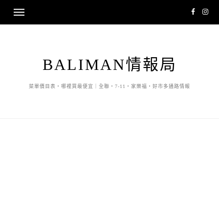
BALIMAN情報局
菜單價目表・哪裡買最便宜｜全聯・7-11・家樂福・好市多通路情報