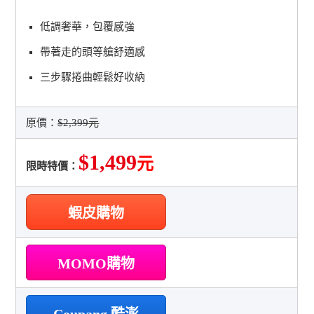
低調奢華，包覆感強
帶著走的頭等艙舒適感
三步驟捲曲輕鬆好收納
原價：
$2,399元
$1,499
元
限時特價：
蝦皮購物
MOMO購物
Coupang 酷澎