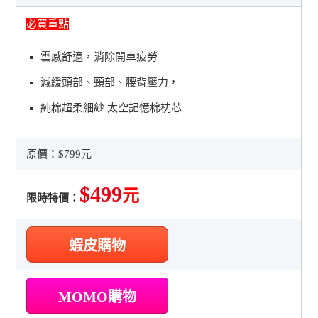
必買重點
雲感舒適，消除開車疲勞
減緩頭部、頸部、腰背壓力，
純棉超柔細紗 太空記憶棉枕芯
原價：
$799元
$499
元
限時特價：
蝦皮購物
MOMO購物