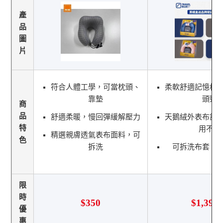
產
品
圖
片
符合人體工學，可當枕頭、
柔軟舒適記憶棉
靠墊
頭頸
商
品
舒適柔暖，慢回彈緩解壓力
天鵝絨外表布舒
特
用不悶
精選親膚透氣表布面料，可
色
拆洗
可拆洗布套，
限
時
$350
$1,399
優
惠