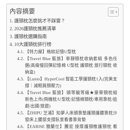
內容摘要
護頸枕怎麼挑才不踩雷？
2026護頸枕推薦清單
護頸枕選購指南
10大護頸枕排行榜
【特力屋】格紋記憶U型枕
【Travel Blue 藍旅】寧靜頸枕收納套組 多色任
選(高級慢回彈記憶棉 U型枕 護頸枕 旅行頸枕 收
納盒)
【Lunio】HyperCool 智能工學護頸枕1入(完美支
撐｜減輕肩頸壓力)
【Travel Blue 藍旅】頭等艙等級★豪華頸枕組
新色上市(飛機枕/U型枕/記憶棉頸枕/車用靠枕/追
劇/出國/旅遊)
【ZHIPU 芝浦】知夢人床頭靠墊護頸護腰靠枕沙
發床上腰部支撐臥室看書靠背墊
【EARISE 雅蘭仕】騰宏 按摩護頸椎護頸枕 看