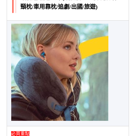
頸枕/車用靠枕/追劇/出國/旅遊)
必買重點