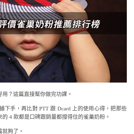
好用？這篇直接幫你做完功課。
據下手，再比對 PTT 跟 Dcard 上的使用心得，把那些
的 4 款都是口碑跟銷量都撐得住的雀巢奶粉。
篇就夠了。