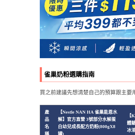
雀巢奶粉選購指南
買之前建議先想清楚自己的預算跟主要
產
【Nestle NAN HA 雀巢能恩水
【K
品
解】官方直營 3號部分水解蛋
體驗
名
白幼兒成長配方奶粉(800gX8
冰溶
稱
罐)