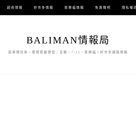
超商情報
好市多情報
家樂福情報
免責聲明
隱私權
BALIMAN情報局
菜單價目表・哪裡買最便宜｜全聯・7-11・家樂福・好市多通路情報