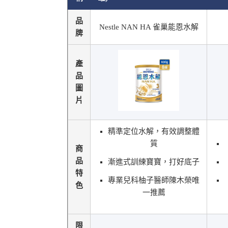
品
Nestle NAN HA 雀巢能恩水解
牌
產
品
圖
片
精準定位水解，有效調整體
質
商
品
漸進式訓練寶寶，打好底子
特
專業兒科柚子醫師陳木榮唯
色
一推薦
限