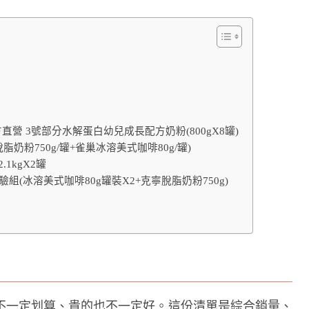
】官方直營 3號部分水解蛋白幼兒成長配方奶粉(800gX8罐)
脂奶粉750g/罐+雀巢冰溶美式咖啡80g/罐)
.1kgX2罐
驗組(冰溶美式咖啡80g罐裝X2+克寧脫脂奶粉750g)
不一定划算、貴的也不一定好。這份清單是綜合銷量、