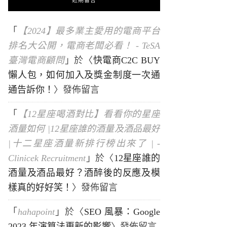
近期留言
「
【2024】最多業主愛用的電商平台
排名大公開，電商老闆必看！ - TeSA
臺灣電商顧問
」於〈
快電商C2C BUY
懶人包，如何加入及獎金制度一次通
通告訴你！
〉發佈留言
「
【12星座喝酒對比】看看你的星座
酒量如何 |12星座誰的酒量及酒品最好
|十二星座酒量新排行榜出來了 | -
Clinicek Recruitment
」於〈
12星座誰的
酒量及酒品最好？酒醉後的反應及模
樣真的好好笑！
〉發佈留言
「
hahapoint
」於〈
SEO 風暴：Google
2023 年演算法更新的影響
〉發佈留言