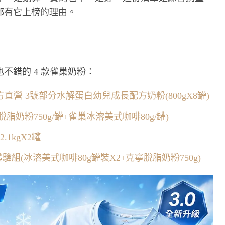
都有它上榜的理由。
不錯的 4 款雀巢奶粉：
】官方直營 3號部分水解蛋白幼兒成長配方奶粉(800gX8罐)
脂奶粉750g/罐+雀巢冰溶美式咖啡80g/罐)
.1kgX2罐
驗組(冰溶美式咖啡80g罐裝X2+克寧脫脂奶粉750g)