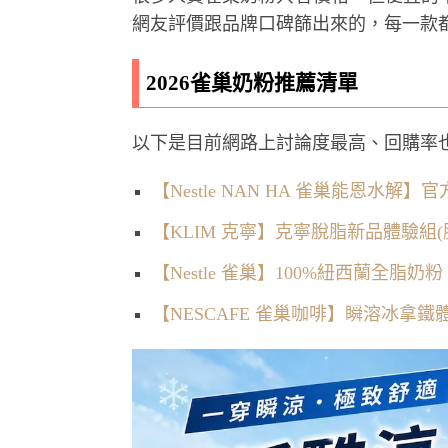
網友評價跟品牌口碑篩出來的，每一款
2026雀巢奶粉推薦清單
以下是目前網路上討論度最高、回購率也
【Nestle NAN HA 雀巢能恩水解
【KLIM 克寧】克寧脫脂新品體驗組(脫
【Nestle 雀巢】100%紐西蘭全脂奶粉 2
【NESCAFE 雀巢咖啡】瞬溶冰拿鐵體