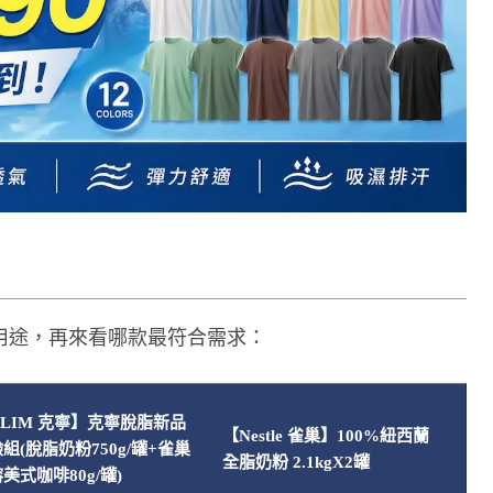
用途，再來看哪款最符合需求：
【
LIM 克寧】克寧脫脂新品
【Nestle 雀巢】100%紐西蘭
冰
組(脫脂奶粉750g/罐+雀巢
全脂奶粉 2.1kgX2罐
8
美式咖啡80g/罐)
75