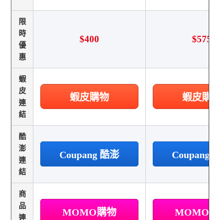
限
時
$400
$575
優
惠
蝦
皮
蝦皮購物
蝦皮購
連
結
酷
澎
Coupang 酷澎
Coupang
連
結
商
品
MOMO購物
MOMO
連