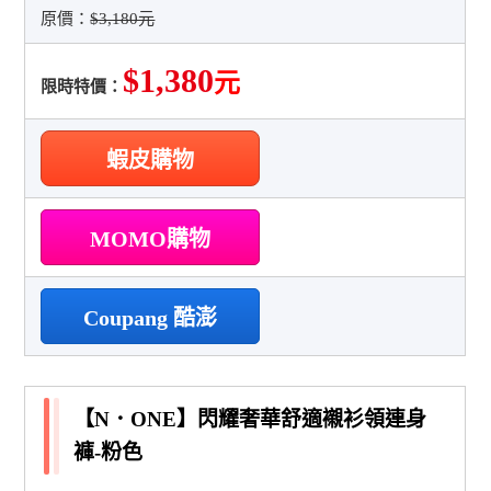
原價：
$3,180元
$1,380
元
限時特價：
蝦皮購物
MOMO購物
Coupang 酷澎
【N．ONE】閃耀奢華舒適襯衫領連身
褲-粉色