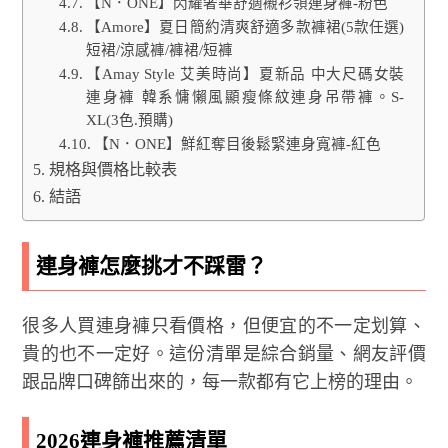
【N．ONE】閃耀奢華舒適襯衫領連身褲-粉色
【Amore】夏日簡約清爽舒適多款褲裙(5款任選)
短裙/涼感褲/褲裙/短褲
【Amay Style 艾美時尚】夏新品 中大尺碼女裝
連身褲 韓系慵懶風顯瘦條紋連身吊帶褲。S-
XL(3色.預購)
【N．ONE】鮮紅奪目後鬆緊連身寬褲-紅色
規格與價格比較表
結語
連身褲怎麼挑才不踩雷？
很多人買連身褲只看價格，但便宜的不一定划算、
貴的也不一定好。這份清單是綜合銷量、網友評價
跟品牌口碑篩出來的，每一款都有它上榜的理由。
2026連身褲推薦清單