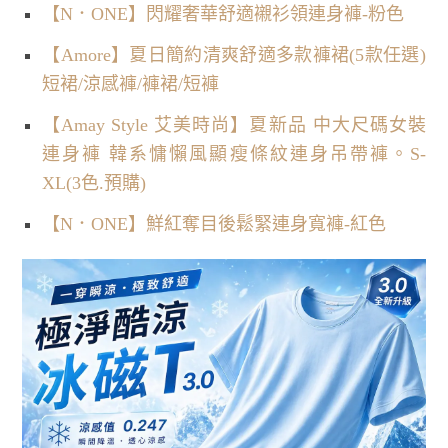
【N．ONE】閃耀奢華舒適襯衫領連身褲-粉色
【Amore】夏日簡約清爽舒適多款褲裙(5款任選)
短裙/涼感褲/褲裙/短褲
【Amay Style 艾美時尚】夏新品 中大尺碼女裝
連身褲 韓系慵懶風顯瘦條紋連身吊帶褲。S-
XL(3色.預購)
【N．ONE】鮮紅奪目後鬆緊連身寬褲-紅色