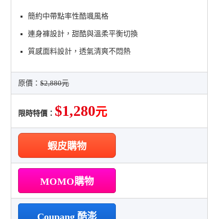
簡約中帶點率性酷颯風格
連身褲設計，甜酷與溫柔平衡切換
質感面料設計，透氣清爽不悶熱
原價：
$2,880元
$1,280
元
限時特價：
蝦皮購物
MOMO購物
Coupang 酷澎