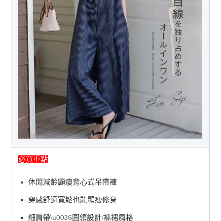
必買重點
休閒減齡顯瘦背心式吊帶褲
穿感舒適寬鬆也能顯瘦修身
細肩帶\u0026圓領設計/褲裙風格