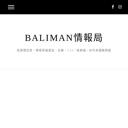
BALIMAN情報局
菜單價目表・哪裡買最便宜｜全聯・7-11・家樂福・好市多通路情報