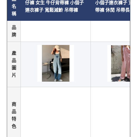
仔褲 女生 牛仔背帶褲 小個子
小個子連衣褲子 寬鬆
名
連衣褲子 寬鬆減齡 吊帶褲
帶褲 休閒 吊帶長褲
稱
品
牌
產
品
圖
片
商
品
特
色