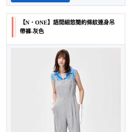
【N．ONE】語間細悠簡約條紋連身吊
帶褲-灰色