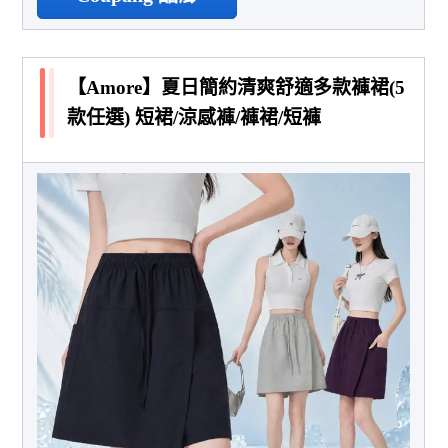
【Amore】夏日簡約清爽舒適多款褲裙(5
款任選) 短裙/涼感褲/褲裙/短褲