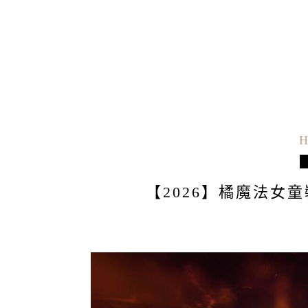
H
【2026】橘魔法女