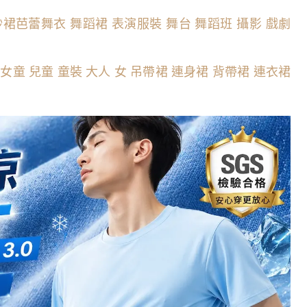
芭蕾舞衣 舞蹈裙 表演服裝 舞台 舞蹈班 攝影 戲劇
童 兒童 童裝 大人 女 吊帶裙 連身裙 背帶裙 連衣裙