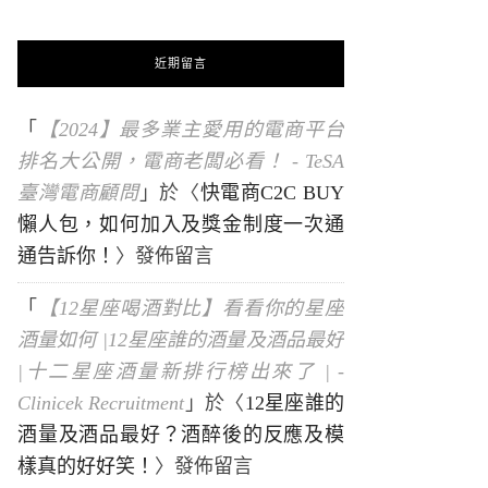
近期留言
「
【2024】最多業主愛用的電商平台
排名大公開，電商老闆必看！ - TeSA
臺灣電商顧問
」於〈
快電商C2C BUY
懶人包，如何加入及獎金制度一次通
通告訴你！
〉發佈留言
「
【12星座喝酒對比】看看你的星座
酒量如何 |12星座誰的酒量及酒品最好
|十二星座酒量新排行榜出來了 | -
Clinicek Recruitment
」於〈
12星座誰的
酒量及酒品最好？酒醉後的反應及模
樣真的好好笑！
〉發佈留言