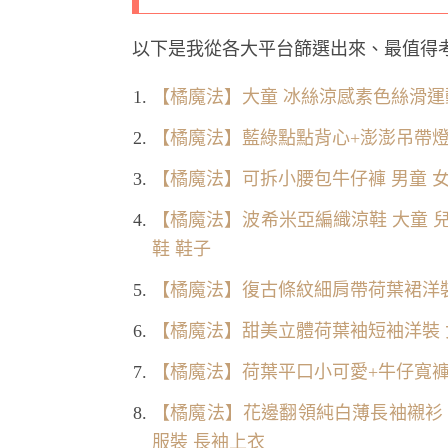
以下是我從各大平台篩選出來、最值得
【橘魔法】大童 冰絲涼感素色絲滑運動褲
【橘魔法】藍綠點點背心+澎澎吊帶燈籠
【橘魔法】可拆小腰包牛仔褲 男童 女童
【橘魔法】波希米亞編織涼鞋 大童 兒童
鞋 鞋子
【橘魔法】復古條紋細肩帶荷葉裙洋裝 
【橘魔法】甜美立體荷葉袖短袖洋裝 女
【橘魔法】荷葉平口小可愛+牛仔寬褲 套
【橘魔法】花邊翻領純白薄長袖襯衫 女
服裝 長袖上衣