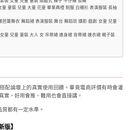
裝 女童 兒童 童裝 兩截式 褲子 牛仔褲 長褲
 童裝 兒童 大童 花童 畢業典禮 制服 白襯衫 表演服裝 長袖
蕾舞衣 舞蹈裙 表演服裝 舞台 舞蹈班 攝影 戲劇 女童 兒童
 兒童 童裝 大人 女 吊帶裙 連身裙 背帶裙 連衣裙 親子裝
搭配論壇上的真實使用回饋。畢竟電商評價有時會灌
常比較真實，好用會推、難用也會直接講。
品質都有一定水準。
最新版】