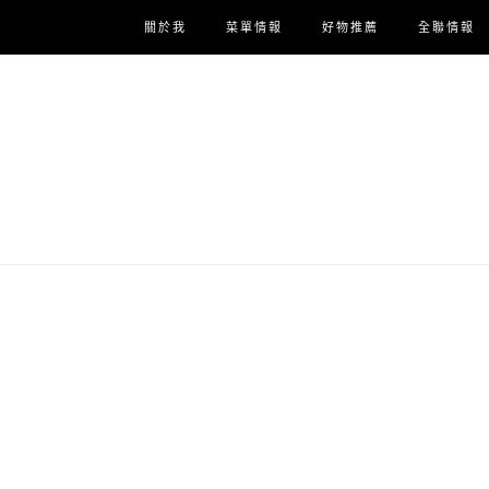
關於我
菜單情報
好物推薦
全聯情報